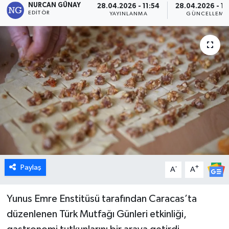
NURCAN GÜNAY
28.04.2026 - 11:54
28.04.2026 - 12
EDITÖR
YAYINLANMA
GÜNCELLEME
Dünya
Eğitim
Ekonomi
Emet
Foto Galeri
Gediz
Paylaş
-
+
A
A
Genel
Yunus Emre Enstitüsü tarafından Caracas’ta
Gündem
düzenlenen Türk Mutfağı Günleri etkinliği,
Hisarcık