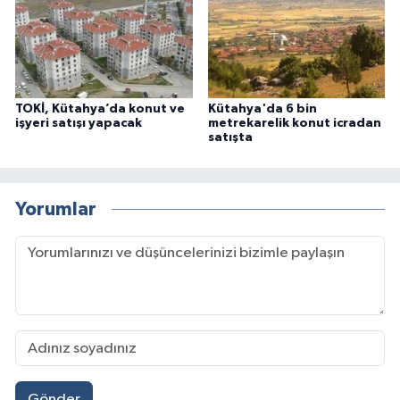
TOKİ, Kütahya’da konut ve
Kütahya'da 6 bin
işyeri satışı yapacak
metrekarelik konut icradan
satışta
Yorumlar
Gönder