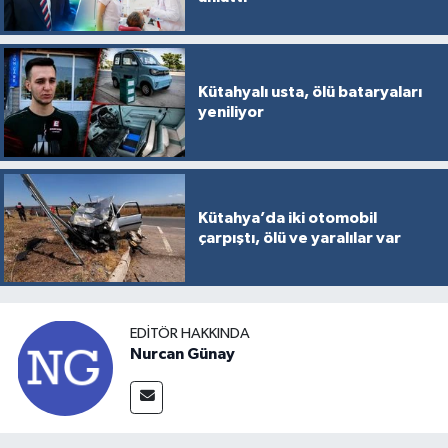
Kütahyalı usta, ölü bataryaları
yeniliyor
Kütahya’da iki otomobil
çarpıştı, ölü ve yaralılar var
EDITÖR HAKKINDA
Nurcan Günay