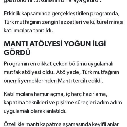
gastronomi tutkunlarını bir araya getirdi.
Etkinlik kapsamında gerçekleştirilen programda,
İlçeler
Türk mutfağının zengin lezzetleri ve kültürel mirası
Köşe Yazıları
katılımcılara tanıtıldı.
Kültür Sanat
MANTI ATÖLYESİ YOĞUN İLGİ
GÖRDÜ
Kütahya
Programın en dikkat çeken bölümü uygulamalı
Magazin
mutfak atölyesi oldu. Atölyede, Türk mutfağının
önemli yemeklerinden Mantı tercih edildi.
Otomobil
Katılımcılara hamur açma, iç harç hazırlama,
Pazarlar
kapatma teknikleri ve pişirme süreçleri adım adım
uygulamalı olarak anlatıldı.
Politika
Özellikle mantı kapatma aşamasında keyifli anlar