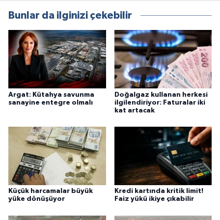
Bunlar da ilginizi çekebilir
Argat: Kütahya savunma
Doğalgaz kullanan herkesi
sanayine entegre olmalı
ilgilendiriyor: Faturalar iki
kat artacak
Küçük harcamalar büyük
Kredi kartında kritik limit!
yüke dönüşüyor
Faiz yükü ikiye çıkabilir