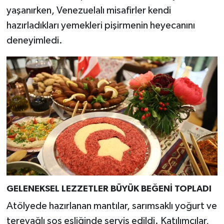
Resmi İlan
yaşanırken, Venezuelalı misafirler kendi
hazırladıkları yemekleri pişirmenin heyecanını
Rüya Tabirleri
deneyimledi.
Sağlık
Şaphane
Simav
Siyaset
Spor
Tavşanlı
GELENEKSEL LEZZETLER BÜYÜK BEĞENİ TOPLADI
Atölyede hazırlanan mantılar, sarımsaklı yoğurt ve
Teknoloji
tereyağlı sos eşliğinde servis edildi. Katılımcılar,