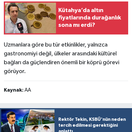
Kütahya’da altın
fiyatlarında durağanlık
sona mı erdi?
Uzmanlara göre bu tür etkinlikler, yalnızca
gastronomiyi değil, ülkeler arasındaki kültürel
bağları da güçlendiren önemli bir köprü görevi
görüyor.
Kaynak:
AA
Rektör Tekin, KSBÜ'nün neden
tercih edilmesi gerektiğini
anlattı