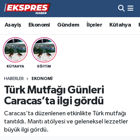
Altıntaş
Hava Durumu
Asayiş
Ekonomi
Gündem
İlçeler
Kütahya
Asayiş
Trafik Durumu
Aslanapa
Süper Lig Puan Durumu ve Fikstür
KÜTAHYA
EĞITIM
Biyografiler
Tüm Manşetler
HABERLER
EKONOMI
Bölge
Son Dakika Haberleri
Türk Mutfağı Günleri
Caracas’ta ilgi gördü
Çavdarhisar
Haber Arşivi
Caracas’ta düzenlenen etkinlikte Türk mutfağı
Domaniç
tanıtıldı. Mantı atölyesi ve geleneksel lezzetler
büyük ilgi gördü.
Dumlupınar