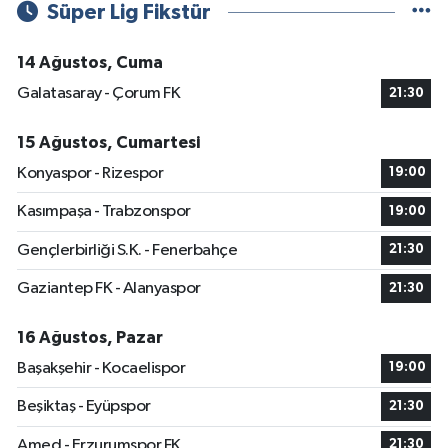
Süper Lig Fikstür
14 Ağustos, Cuma
Galatasaray - Çorum FK
21:30
15 Ağustos, Cumartesi
Konyaspor - Rizespor
19:00
Kasımpaşa - Trabzonspor
19:00
Gençlerbirliği S.K. - Fenerbahçe
21:30
Gaziantep FK - Alanyaspor
21:30
16 Ağustos, Pazar
Başakşehir - Kocaelispor
19:00
Beşiktaş - Eyüpspor
21:30
Amed - Erzurumspor FK
21:30