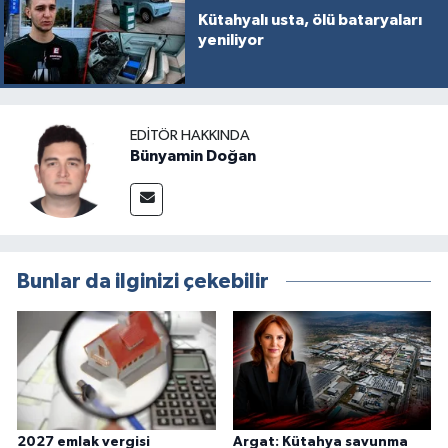
Kütahyalı usta, ölü bataryaları
yeniliyor
EDITÖR HAKKINDA
Bünyamin Doğan
Bunlar da ilginizi çekebilir
2027 emlak vergisi
Argat: Kütahya savunma