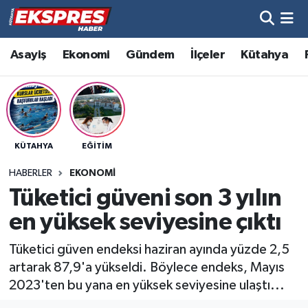
Altıntaş
Hava Durumu
Asayiş
Ekonomi
Gündem
İlçeler
Kütahya
Asayiş
Trafik Durumu
Aslanapa
Süper Lig Puan Durumu ve Fikstür
KÜTAHYA
EĞITIM
Biyografiler
Tüm Manşetler
HABERLER
EKONOMI
Bölge
Son Dakika Haberleri
Tüketici güveni son 3 yılın
en yüksek seviyesine çıktı
Çavdarhisar
Haber Arşivi
Tüketici güven endeksi haziran ayında yüzde 2,5
Domaniç
artarak 87,9'a yükseldi. Böylece endeks, Mayıs
2023'ten bu yana en yüksek seviyesine ulaştı...
Dumlupınar