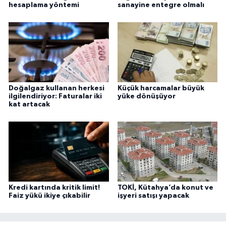
hesaplama yöntemi
sanayine entegre olmalı
Doğalgaz kullanan herkesi
Küçük harcamalar büyük
ilgilendiriyor: Faturalar iki
yüke dönüşüyor
kat artacak
Kredi kartında kritik limit!
TOKİ, Kütahya’da konut ve
Faiz yükü ikiye çıkabilir
işyeri satışı yapacak