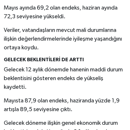
Resmi İlan
Mayıs ayında 69,2 olan endeks, haziran ayında
72,3 seviyesine yükseldi.
Rüya Tabirleri
Veriler, vatandaşların mevcut mali durumlarına
Sağlık
ilişkin değerlendirmelerinde iyileşme yaşandığını
Şaphane
ortaya koydu.
GELECEK BEKLENTİLERİ DE ARTTI
Simav
Gelecek 12 aylık dönemde hanenin maddi durum
Siyaset
beklentisini gösteren endeks de yükseliş
kaydetti.
Spor
Mayısta 87,9 olan endeks, haziranda yüzde 1,9
Tavşanlı
artışla 89,5 seviyesine çıktı.
Teknoloji
Gelecek döneme ilişkin genel ekonomik durum