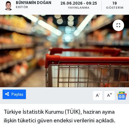
BÜNYAMIN DOĞAN
26.06.2026 - 09:25
19
EDITÖR
YAYINLANMA
GÖSTERIM
Dünya
Eğitim
Ekonomi
Emet
Foto Galeri
Gediz
Paylaş
-
+
A
A
Genel
Türkiye İstatistik Kurumu (TÜİK), haziran ayına
Gündem
ilişkin tüketici güven endeksi verilerini açıkladı.
Hisarcık