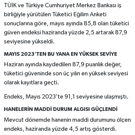
TÜİK ve Türkiye Cumhuriyet Merkez Bankası iş
birliğiyle yürütülen Tüketici Eğilim Anketi
İlçeler
sonuçlarına göre, mayıs ayında 85,8 olan tüketici
Köşe Yazıları
güven endeksi haziranda yüzde 2,5 artarak 87,9
seviyesine yükseldi.
Kültür Sanat
MAYIS 2023'TEN BU YANA EN YÜKSEK SEVİYE
Kütahya
Haziran ayında kaydedilen 87,9 puanlık değer,
tüketici güveninde son üç yılın en yüksek seviyesi
Magazin
olarak kayıtlara geçti.
Otomobil
Endeks, Mayıs 2023'te 91,1 seviyesine ulaşmıştı.
Pazarlar
HANELERİN MADDİ DURUM ALGISI GÜÇLENDİ
Mevcut dönemde hanenin maddi durumunu ölçen
Politika
endeks, haziranda yüzde 4,5 artış gösterdi.