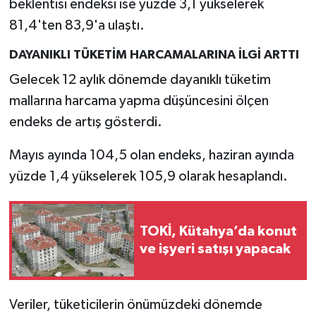
beklentisi endeksi ise yüzde 3,1 yükselerek
Türkiye
81,4'ten 83,9'a ulaştı.
Video Galeri
DAYANIKLI TÜKETİM HARCAMALARINA İLGİ ARTTI
Gelecek 12 aylık dönemde dayanıklı tüketim
Yaşam
mallarına harcama yapma düşüncesini ölçen
Yemek Tarifleri
endeks de artış gösterdi.
Mayıs ayında 104,5 olan endeks, haziran ayında
yüzde 1,4 yükselerek 105,9 olarak hesaplandı.
TOKİ, Kütahya’da konut
ve işyeri satışı yapacak
Veriler, tüketicilerin önümüzdeki dönemde