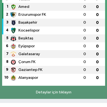
1
Amed
0
0
2
Erzurumspor FK
0
0
3
Başakşehir
0
0
4
Kocaelispor
0
0
5
Beşiktaş
0
0
6
Eyüpspor
0
0
7
Galatasaray
0
0
8
Çorum FK
0
0
9
Gaziantep FK
0
0
10
Alanyaspor
0
0
Detaylar için tıklayın