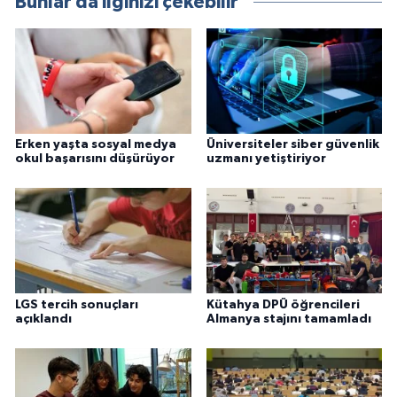
Bunlar da ilginizi çekebilir
Erken yaşta sosyal medya
Üniversiteler siber güvenlik
okul başarısını düşürüyor
uzmanı yetiştiriyor
LGS tercih sonuçları
Kütahya DPÜ öğrencileri
açıklandı
Almanya stajını tamamladı