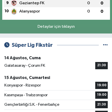
9
Gaziantep FK
0
0
10
Alanyaspor
0
0
Detaylar için tıklayın
Süper Lig Fikstür
14 Ağustos, Cuma
Galatasaray - Çorum FK
21:30
15 Ağustos, Cumartesi
Konyaspor - Rizespor
19:00
Kasımpaşa - Trabzonspor
19:00
Gençlerbirliği S.K. - Fenerbahçe
21:30