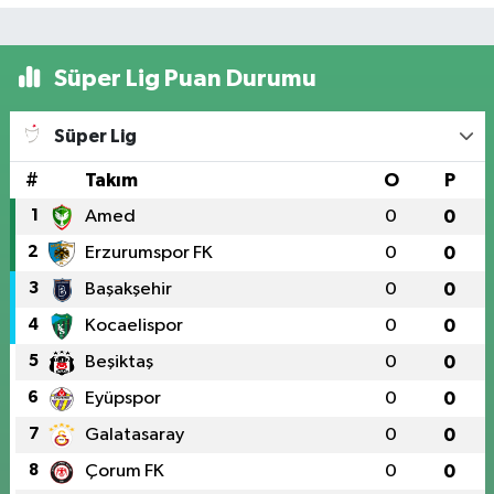
Süper Lig Puan Durumu
Süper Lig
#
Takım
O
P
1
Amed
0
0
2
Erzurumspor FK
0
0
3
Başakşehir
0
0
4
Kocaelispor
0
0
5
Beşiktaş
0
0
6
Eyüpspor
0
0
7
Galatasaray
0
0
8
Çorum FK
0
0