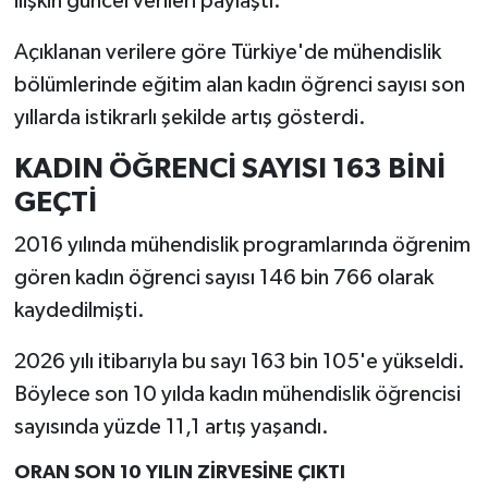
ilişkin güncel verileri paylaştı.
Açıklanan verilere göre Türkiye'de mühendislik
İlçeler
bölümlerinde eğitim alan kadın öğrenci sayısı son
Köşe Yazıları
yıllarda istikrarlı şekilde artış gösterdi.
Kültür Sanat
KADIN ÖĞRENCİ SAYISI 163 BİNİ
GEÇTİ
Kütahya
2016 yılında mühendislik programlarında öğrenim
Magazin
gören kadın öğrenci sayısı 146 bin 766 olarak
kaydedilmişti.
Otomobil
2026 yılı itibarıyla bu sayı 163 bin 105'e yükseldi.
Pazarlar
Böylece son 10 yılda kadın mühendislik öğrencisi
sayısında yüzde 11,1 artış yaşandı.
Politika
ORAN SON 10 YILIN ZİRVESİNE ÇIKTI