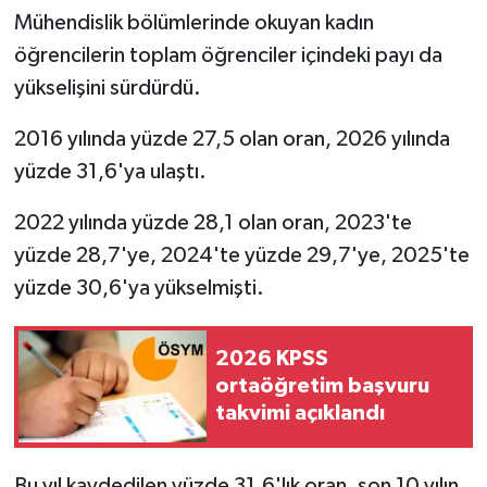
Resmi İlan
Mühendislik bölümlerinde okuyan kadın
öğrencilerin toplam öğrenciler içindeki payı da
Rüya Tabirleri
yükselişini sürdürdü.
Sağlık
2016 yılında yüzde 27,5 olan oran, 2026 yılında
yüzde 31,6'ya ulaştı.
Şaphane
2022 yılında yüzde 28,1 olan oran, 2023'te
Simav
yüzde 28,7'ye, 2024'te yüzde 29,7'ye, 2025'te
Siyaset
yüzde 30,6'ya yükselmişti.
Spor
2026 KPSS
ortaöğretim başvuru
Tavşanlı
takvimi açıklandı
Teknoloji
Bu yıl kaydedilen yüzde 31,6'lık oran, son 10 yılın