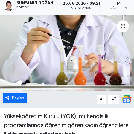
BÜNYAMIN DOĞAN
26.06.2026 - 09:21
14
EDITÖR
YAYINLANMA
GÖSTERIM
Dünya
Eğitim
Ekonomi
Emet
Foto Galeri
Gediz
Paylaş
-
+
A
A
Genel
Yükseköğretim Kurulu (YÖK), mühendislik
Gündem
programlarında öğrenim gören kadın öğrencilere
Hisarcık