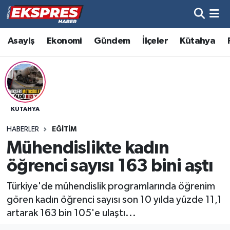
Altıntaş
Hava Durumu
Asayiş
Ekonomi
Gündem
İlçeler
Kütahya
Asayiş
Trafik Durumu
Aslanapa
Süper Lig Puan Durumu ve Fikstür
KÜTAHYA
Biyografiler
Tüm Manşetler
HABERLER
EĞITIM
Bölge
Son Dakika Haberleri
Mühendislikte kadın
öğrenci sayısı 163 bini aştı
Çavdarhisar
Haber Arşivi
Türkiye'de mühendislik programlarında öğrenim
Domaniç
gören kadın öğrenci sayısı son 10 yılda yüzde 11,1
artarak 163 bin 105'e ulaştı...
Dumlupınar