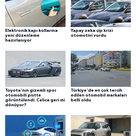
Elektronik kapı kollarına
Yapay zeka çip krizi
yeni düzenleme
otomotivi vurdu
hazırlanıyor
Toyota'nın gizemli spor
Türkiye'de en çok tercih
otomobili pistte
edilen otomobil markaları
görüntülendi: Celica geri mi
belli oldu
dönüyor?