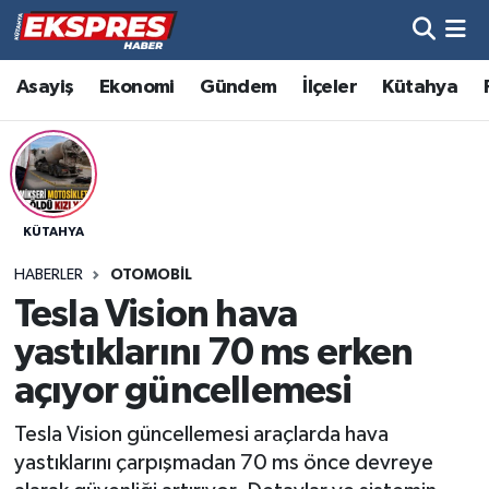
Altıntaş
Hava Durumu
Asayiş
Ekonomi
Gündem
İlçeler
Kütahya
Asayiş
Trafik Durumu
Aslanapa
Süper Lig Puan Durumu ve Fikstür
KÜTAHYA
Biyografiler
Tüm Manşetler
HABERLER
OTOMOBIL
Bölge
Son Dakika Haberleri
Tesla Vision hava
yastıklarını 70 ms erken
Çavdarhisar
Haber Arşivi
açıyor güncellemesi
Domaniç
Tesla Vision güncellemesi araçlarda hava
yastıklarını çarpışmadan 70 ms önce devreye
Dumlupınar