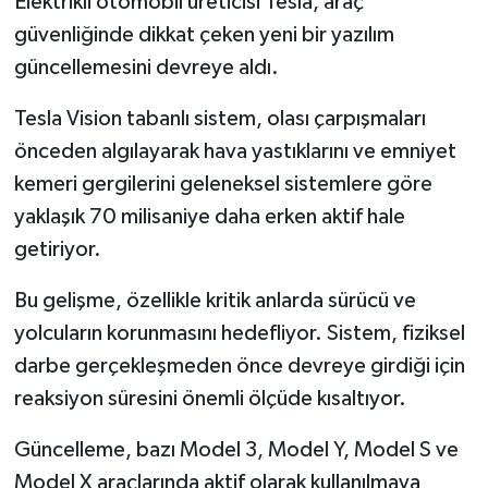
Elektrikli otomobil üreticisi Tesla, araç
güvenliğinde dikkat çeken yeni bir yazılım
İlçeler
güncellemesini devreye aldı.
Köşe Yazıları
Tesla Vision tabanlı sistem, olası çarpışmaları
önceden algılayarak hava yastıklarını ve emniyet
Kültür Sanat
kemeri gergilerini geleneksel sistemlere göre
yaklaşık 70 milisaniye daha erken aktif hale
Kütahya
getiriyor.
Magazin
Bu gelişme, özellikle kritik anlarda sürücü ve
Otomobil
yolcuların korunmasını hedefliyor. Sistem, fiziksel
darbe gerçekleşmeden önce devreye girdiği için
Pazarlar
reaksiyon süresini önemli ölçüde kısaltıyor.
Politika
Güncelleme, bazı Model 3, Model Y, Model S ve
Model X araçlarında aktif olarak kullanılmaya