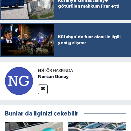
Kütahya'da hastaneye
götürülen mahkum firar etti
Kütahya’da fuar alanı ile ilgili
yeni gelişme
EDITÖR HAKKINDA
Nurcan Günay
Bunlar da ilginizi çekebilir