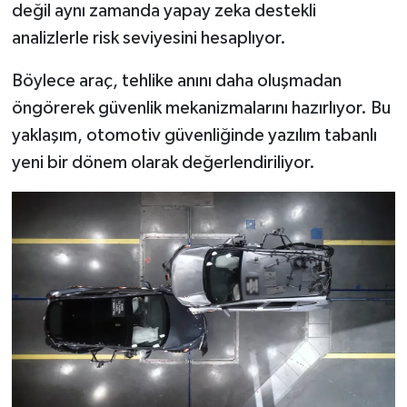
değil aynı zamanda yapay zeka destekli
Türkiye
analizlerle risk seviyesini hesaplıyor.
Video Galeri
Böylece araç, tehlike anını daha oluşmadan
öngörerek güvenlik mekanizmalarını hazırlıyor. Bu
Yaşam
yaklaşım, otomotiv güvenliğinde yazılım tabanlı
Yemek Tarifleri
yeni bir dönem olarak değerlendiriliyor.