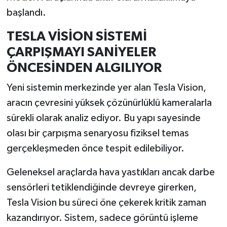
Resmi İlan
başlandı.
Rüya Tabirleri
TESLA VİSİON SİSTEMİ
ÇARPIŞMAYI SANİYELER
Sağlık
ÖNCESİNDEN ALGILIYOR
Şaphane
Yeni sistemin merkezinde yer alan Tesla Vision,
aracın çevresini yüksek çözünürlüklü kameralarla
Simav
sürekli olarak analiz ediyor. Bu yapı sayesinde
Siyaset
olası bir çarpışma senaryosu fiziksel temas
gerçekleşmeden önce tespit edilebiliyor.
Spor
Geleneksel araçlarda hava yastıkları ancak darbe
Tavşanlı
sensörleri tetiklendiğinde devreye girerken,
Tesla Vision bu süreci öne çekerek kritik zaman
Teknoloji
kazandırıyor. Sistem, sadece görüntü işleme