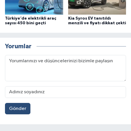
Türkiye’de elektrikli araç
Kia Syros EV tanıtıldı
sayısı 450 bini geçti
menzili ve fiyatı dikkat çekti
Yorumlar
Gönder