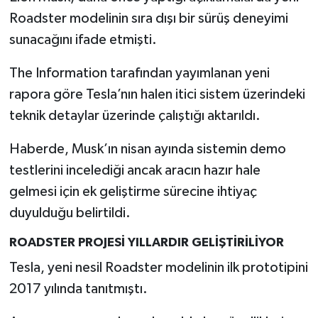
Resmi İlan
Roadster modelinin sıra dışı bir sürüş deneyimi
sunacağını ifade etmişti.
Rüya Tabirleri
The Information tarafından yayımlanan yeni
Sağlık
rapora göre Tesla’nın halen itici sistem üzerindeki
Şaphane
teknik detaylar üzerinde çalıştığı aktarıldı.
Haberde, Musk’ın nisan ayında sistemin demo
Simav
testlerini incelediği ancak aracın hazır hale
Siyaset
gelmesi için ek geliştirme sürecine ihtiyaç
duyulduğu belirtildi.
Spor
ROADSTER PROJESİ YILLARDIR GELİŞTİRİLİYOR
Tavşanlı
Tesla, yeni nesil Roadster modelinin ilk prototipini
2017 yılında tanıtmıştı.
Teknoloji