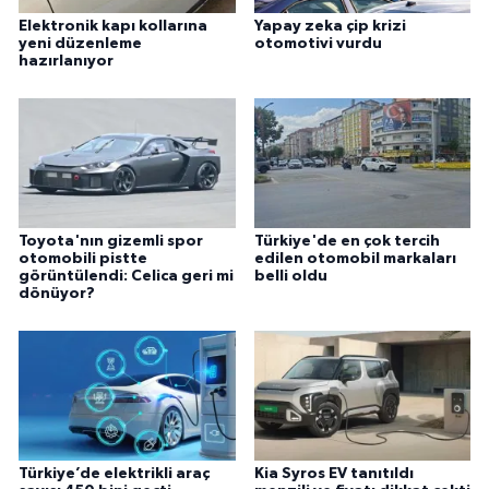
Elektronik kapı kollarına
Yapay zeka çip krizi
yeni düzenleme
otomotivi vurdu
hazırlanıyor
Toyota'nın gizemli spor
Türkiye'de en çok tercih
otomobili pistte
edilen otomobil markaları
görüntülendi: Celica geri mi
belli oldu
dönüyor?
Türkiye’de elektrikli araç
Kia Syros EV tanıtıldı