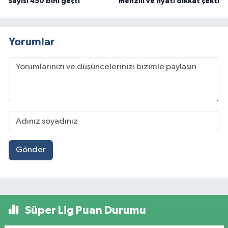
sayısı 450 bini geçti
menzili ve fiyatı dikkat çekti
Yorumlar
Gönder
Süper Lig Puan Durumu