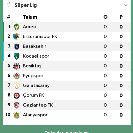
Süper Lig
#
Takım
O
P
1
Amed
0
0
2
Erzurumspor FK
0
0
3
Başakşehir
0
0
4
Kocaelispor
0
0
5
Beşiktaş
0
0
6
Eyüpspor
0
0
7
Galatasaray
0
0
8
Çorum FK
0
0
9
Gaziantep FK
0
0
10
Alanyaspor
0
0