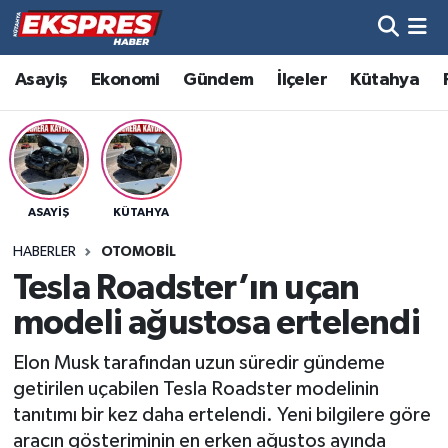
Altıntaş
Hava Durumu
Asayiş
Ekonomi
Gündem
İlçeler
Kütahya
Asayiş
Trafik Durumu
Aslanapa
Süper Lig Puan Durumu ve Fikstür
ASAYIŞ
KÜTAHYA
Biyografiler
Tüm Manşetler
HABERLER
OTOMOBIL
Bölge
Son Dakika Haberleri
Tesla Roadster’ın uçan
modeli ağustosa ertelendi
Çavdarhisar
Haber Arşivi
Elon Musk tarafından uzun süredir gündeme
Domaniç
getirilen uçabilen Tesla Roadster modelinin
tanıtımı bir kez daha ertelendi. Yeni bilgilere göre
Dumlupınar
aracın gösteriminin en erken ağustos ayında