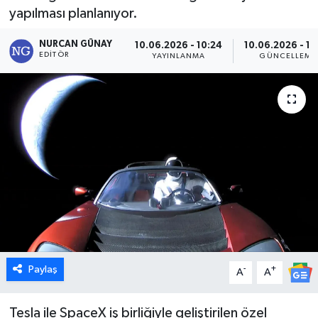
yapılması planlanıyor.
Dünya
NURCAN GÜNAY
10.06.2026 - 10:24
10.06.2026 - 10
EDITÖR
YAYINLANMA
GÜNCELLEME
Eğitim
Ekonomi
Emet
Foto Galeri
Gediz
Genel
Paylaş
-
+
A
A
Gündem
Tesla ile SpaceX iş birliğiyle geliştirilen özel
Hisarcık