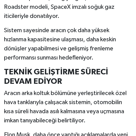
Roadster modeli, SpaceX imzalı soğuk gaz
İlçeler
iticileriyle donatılıyor.
Köşe Yazıları
Sistem sayesinde aracın çok daha yüksek
hızlanma kapasitesine ulaşması, daha keskin
Kültür Sanat
dönüşler yapabilmesi ve gelişmiş frenleme
performansı sunması hedefleniyor.
Kütahya
TEKNİK GELİŞTİRME SÜRECİ
Magazin
DEVAM EDİYOR
Otomobil
Aracın arka koltuk bölümüne yerleştirilecek özel
hava tanklarıyla çalışacak sistemin, otomobilin
Pazarlar
kısa süreli havada asılı kalmasına veya uçmasına
imkan tanıyabileceği belirtiliyor.
Politika
Elon Musk, daha önce yaptığı açıklamalarda yeni