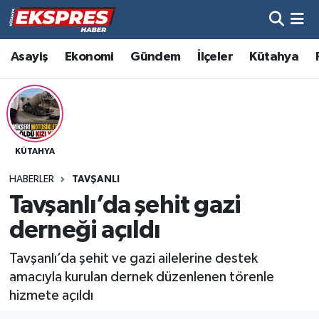
Altıntaş
Hava Durumu
Asayiş
Ekonomi
Gündem
İlçeler
Kütahya
Asayiş
Trafik Durumu
Aslanapa
Süper Lig Puan Durumu ve Fikstür
KÜTAHYA
Biyografiler
Tüm Manşetler
HABERLER
TAVŞANLI
Bölge
Son Dakika Haberleri
Tavşanlı’da şehit gazi
derneği açıldı
Çavdarhisar
Haber Arşivi
Tavşanlı’da şehit ve gazi ailelerine destek
Domaniç
amacıyla kurulan dernek düzenlenen törenle
hizmete açıldı
Dumlupınar