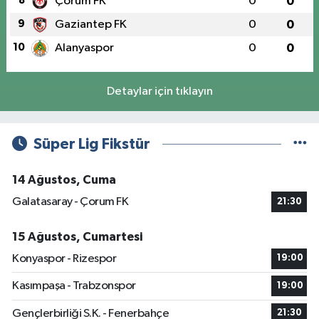
8
Çorum FK
0
0
9
Gaziantep FK
0
0
10
Alanyaspor
0
0
Detaylar için tıklayın
Süper Lig Fikstür
14 Ağustos, Cuma
Galatasaray - Çorum FK
21:30
15 Ağustos, Cumartesi
Konyaspor - Rizespor
19:00
Kasımpaşa - Trabzonspor
19:00
Gençlerbirliği S.K. - Fenerbahçe
21:30