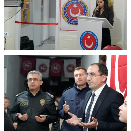
Resmi İlan
Rüya Tabirleri
Sağlık
Şaphane
Simav
Siyaset
Spor
Tavşanlı
Teknoloji