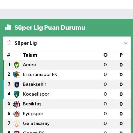
Süper Lig Puan Durumu
Süper Lig
#
Takım
O
P
1
Amed
0
0
2
Erzurumspor FK
0
0
3
Başakşehir
0
0
4
Kocaelispor
0
0
5
Beşiktaş
0
0
6
Eyüpspor
0
0
7
Galatasaray
0
0