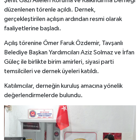
Şehit Gazi Aileleri Koruma ve Kalkındırma Derneği
düzenlenen törenle açıldı. Dernek,
İlçeler
gerçekleştirilen açılışın ardından resmi olarak
faaliyetlerine başladı.
Köşe Yazıları
Açılış törenine Ömer Faruk Özdemir, Tavşanlı
Kültür Sanat
Belediye Başkan Yardımcıları Aziz Solmaz ve İrfan
Güleç ile birlikte birim amirleri, siyasi parti
Kütahya
temsilcileri ve dernek üyeleri katıldı.
Magazin
Katılımcılar, derneğin kuruluş amacına yönelik
Otomobil
değerlendirmelerde bulundu.
Pazarlar
Politika