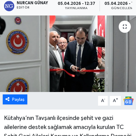
NURCAN GÜNAY
05.04.2026 - 12:37
05.04.2026 - 12
EDITÖR
YAYINLANMA
GÜNCELLEME
Dünya
Eğitim
Ekonomi
Emet
Foto Galeri
Gediz
Paylaş
-
+
A
A
Genel
Kütahya’nın Tavşanlı ilçesinde şehit ve gazi
Gündem
ailelerine destek sağlamak amacıyla kurulan TC
Hisarcık