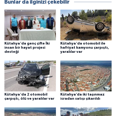
Bunlar da ilginizi çekebilir
Kütahya'da genç çifte İki
Kütahya'da otomobil ile
insan bir hayat projesi
hafriyat kamyonu çarpıştı,
desteği
yaralılar var
Kütahya'da 2 otomobil
Kütahya’da iki taşınmaz
çarpıştı, ölü ve yaralılar var
icradan satışı çıkarıldı