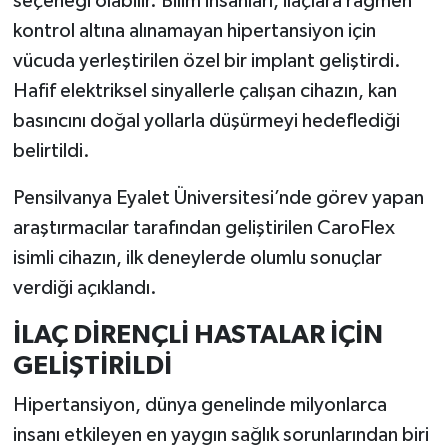
seçeneği olabilir. Bilim insanları, ilaçlara rağmen
kontrol altına alınamayan hipertansiyon için
İlçeler
vücuda yerleştirilen özel bir implant geliştirdi.
Hafif elektriksel sinyallerle çalışan cihazın, kan
Köşe Yazıları
basıncını doğal yollarla düşürmeyi hedeflediği
Kültür Sanat
belirtildi.
Pensilvanya Eyalet Üniversitesi’nde görev yapan
Kütahya
araştırmacılar tarafından geliştirilen CaroFlex
Magazin
isimli cihazın, ilk deneylerde olumlu sonuçlar
verdiği açıklandı.
Otomobil
İLAÇ DİRENÇLİ HASTALAR İÇİN
Pazarlar
GELİŞTİRİLDİ
Politika
Hipertansiyon, dünya genelinde milyonlarca
insanı etkileyen en yaygın sağlık sorunlarından biri