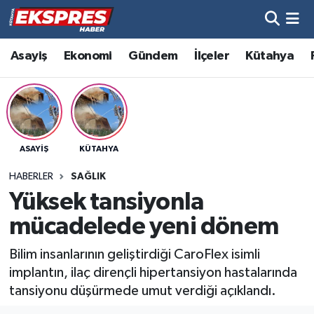
Altıntaş
Hava Durumu
Asayiş
Ekonomi
Gündem
İlçeler
Kütahya
Asayiş
Trafik Durumu
Aslanapa
Süper Lig Puan Durumu ve Fikstür
ASAYIŞ
KÜTAHYA
Biyografiler
Tüm Manşetler
HABERLER
SAĞLIK
Bölge
Son Dakika Haberleri
Yüksek tansiyonla
mücadelede yeni dönem
Çavdarhisar
Haber Arşivi
Bilim insanlarının geliştirdiği CaroFlex isimli
Domaniç
implantın, ilaç dirençli hipertansiyon hastalarında
tansiyonu düşürmede umut verdiği açıklandı.
Dumlupınar