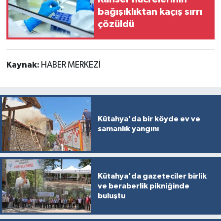
bağışıklıktan kaçış sırrı
çözüldü
Kaynak:
HABER MERKEZİ
Kütahya'da bir köyde ev ve
samanlık yangını
Kütahya'da gazeteciler birlik
ve beraberlik pikniğinde
buluştu