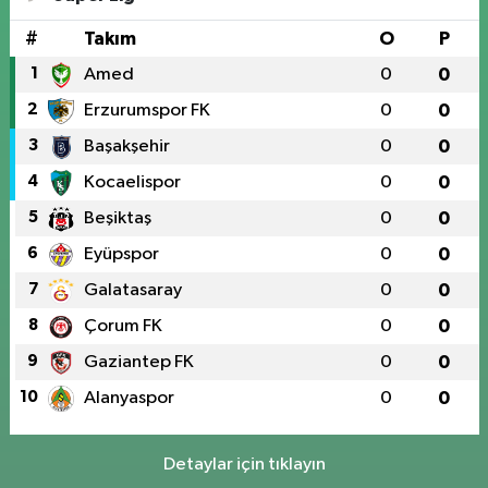
#
Takım
O
P
1
Amed
0
0
2
Erzurumspor FK
0
0
3
Başakşehir
0
0
4
Kocaelispor
0
0
5
Beşiktaş
0
0
6
Eyüpspor
0
0
7
Galatasaray
0
0
8
Çorum FK
0
0
9
Gaziantep FK
0
0
10
Alanyaspor
0
0
Detaylar için tıklayın