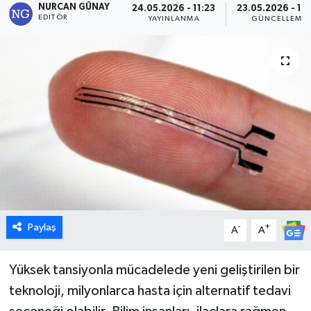
NURCAN GÜNAY
24.05.2026 - 11:23
23.05.2026 - 18
EDITÖR
YAYINLANMA
GÜNCELLEME
Dünya
Eğitim
Ekonomi
Emet
Foto Galeri
Gediz
Paylaş
-
+
A
A
Genel
Yüksek tansiyonla mücadelede yeni geliştirilen bir
Gündem
teknoloji, milyonlarca hasta için alternatif tedavi
Hisarcık