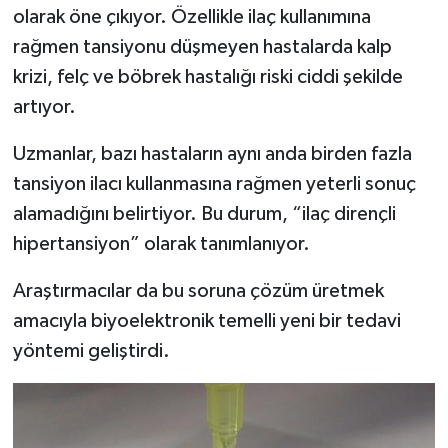
Resmi İlan
olarak öne çıkıyor. Özellikle ilaç kullanımına
rağmen tansiyonu düşmeyen hastalarda kalp
Rüya Tabirleri
krizi, felç ve böbrek hastalığı riski ciddi şekilde
artıyor.
Sağlık
Uzmanlar, bazı hastaların aynı anda birden fazla
Şaphane
tansiyon ilacı kullanmasına rağmen yeterli sonuç
Simav
alamadığını belirtiyor. Bu durum, “ilaç dirençli
hipertansiyon” olarak tanımlanıyor.
Siyaset
Araştırmacılar da bu soruna çözüm üretmek
Spor
amacıyla biyoelektronik temelli yeni bir tedavi
yöntemi geliştirdi.
Tavşanlı
Teknoloji