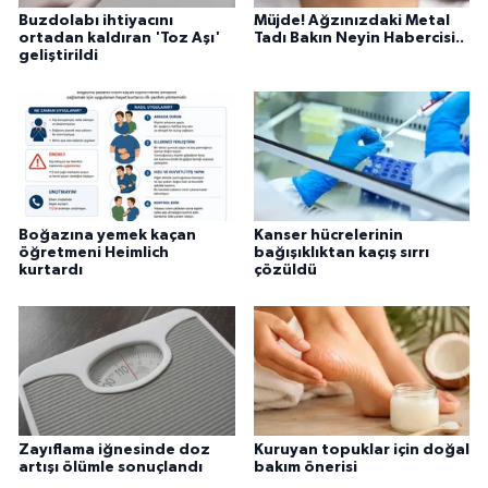
Buzdolabı ihtiyacını
Müjde! Ağzınızdaki Metal
ortadan kaldıran 'Toz Aşı'
Tadı Bakın Neyin Habercisi..
geliştirildi
Boğazına yemek kaçan
Kanser hücrelerinin
öğretmeni Heimlich
bağışıklıktan kaçış sırrı
kurtardı
çözüldü
Zayıflama iğnesinde doz
Kuruyan topuklar için doğal
artışı ölümle sonuçlandı
bakım önerisi