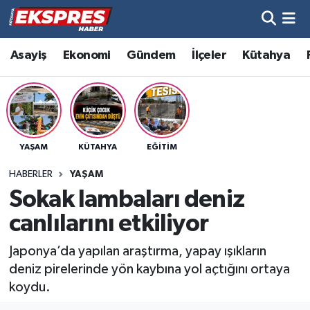
Altıntaş
Hava Durumu
Asayiş
Ekonomi
Gündem
İlçeler
Kütahya
Asayiş
Trafik Durumu
Aslanapa
Süper Lig Puan Durumu ve Fikstür
YAŞAM
KÜTAHYA
EĞITIM
Biyografiler
Tüm Manşetler
HABERLER
YAŞAM
Bölge
Son Dakika Haberleri
Sokak lambaları deniz
canlılarını etkiliyor
Çavdarhisar
Haber Arşivi
Japonya’da yapılan araştırma, yapay ışıkların
Domaniç
deniz pirelerinde yön kaybına yol açtığını ortaya
koydu.
Dumlupınar