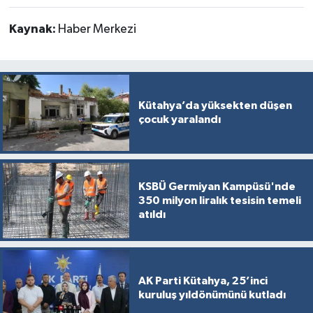
Kaynak:
Haber Merkezi
Kütahya’da yüksekten düşen
çocuk yaralandı
KSBÜ Germiyan Kampüsü'nde
350 milyon liralık tesisin temeli
atıldı
AK Parti Kütahya, 25’inci
kuruluş yıldönümünü kutladı