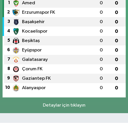
1
Amed
0
0
2
Erzurumspor FK
0
0
3
Başakşehir
0
0
4
Kocaelispor
0
0
5
Beşiktaş
0
0
6
Eyüpspor
0
0
7
Galatasaray
0
0
8
Çorum FK
0
0
9
Gaziantep FK
0
0
10
Alanyaspor
0
0
Detaylar için tıklayın