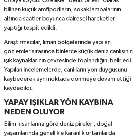
ortaya koydu. Özellikle “deniz piresi” olarak
bilinen küçük amfipodların, sokak lambalarının
İlçeler
altında saatler boyunca dairesel hareketler
yaptığı tespit edildi.
Köşe Yazıları
Araştırmacılar, liman bölgelerinde yapılan
Kültür Sanat
gözlemler sırasında binlerce küçük deniz canlısının
ışık kaynaklarının çevresinde toplandığını belirledi.
Kütahya
Yapılan incelemelerde, canlıların yön duygusunu
Magazin
kaybederek aynı noktada dönmeye devam ettiği
kaydedildi.
Otomobil
YAPAY IŞIKLAR YÖN KAYBINA
Pazarlar
NEDEN OLUYOR
Politika
Bilim insanlarına göre deniz pireleri, doğal
yaşamlarında genellikle karanlık ortamlarda