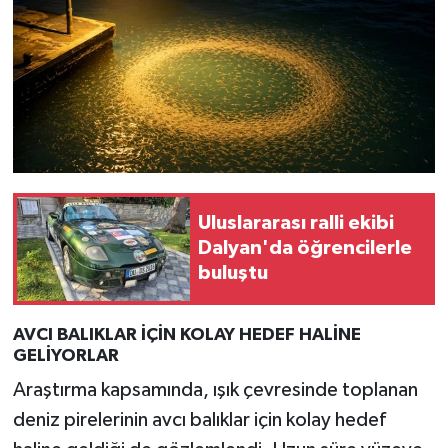
Türkiye
Video Galeri
Yaşam
Yemek Tarifleri
Uluslararası ralli ekibi
Dalyan'da öğrencilerle
buluştu
AVCI BALIKLAR İÇİN KOLAY HEDEF HALİNE
GELİYORLAR
Araştırma kapsamında, ışık çevresinde toplanan
deniz pirelerinin avcı balıklar için kolay hedef