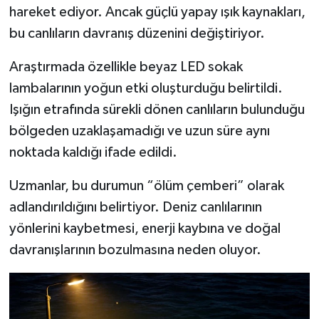
Resmi İlan
hareket ediyor. Ancak güçlü yapay ışık kaynakları,
bu canlıların davranış düzenini değiştiriyor.
Rüya Tabirleri
Araştırmada özellikle beyaz LED sokak
Sağlık
lambalarının yoğun etki oluşturduğu belirtildi.
Işığın etrafında sürekli dönen canlıların bulunduğu
Şaphane
bölgeden uzaklaşamadığı ve uzun süre aynı
Simav
noktada kaldığı ifade edildi.
Uzmanlar, bu durumun “ölüm çemberi” olarak
Siyaset
adlandırıldığını belirtiyor. Deniz canlılarının
Spor
yönlerini kaybetmesi, enerji kaybına ve doğal
davranışlarının bozulmasına neden oluyor.
Tavşanlı
Teknoloji