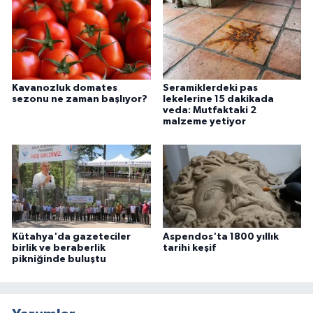
Kavanozluk domates
Seramiklerdeki pas
sezonu ne zaman başlıyor?
lekelerine 15 dakikada
veda: Mutfaktaki 2
malzeme yetiyor
Kütahya'da gazeteciler
Aspendos'ta 1800 yıllık
birlik ve beraberlik
tarihi keşif
pikniğinde buluştu