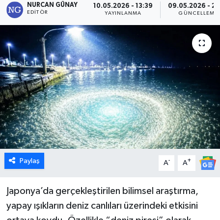
NURCAN GÜNAY
10.05.2026 - 13:39
09.05.2026 - 21
EDITÖR
YAYINLANMA
GÜNCELLEME
Dünya
Eğitim
Ekonomi
Emet
Foto Galeri
Gediz
Paylaş
-
+
A
A
Genel
Japonya’da gerçekleştirilen bilimsel araştırma,
Gündem
yapay ışıkların deniz canlıları üzerindeki etkisini
Hisarcık