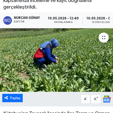
kapsamında inceleme ve kayıt doğrulama
gerçekleştirildi.
Dünya
NURCAN GÜNAY
10.05.2026 - 12:40
10.05.2026 - 02
Eğitim
EDITÖR
YAYINLANMA
GÜNCELLEME
Ekonomi
Emet
Foto Galeri
Gediz
Genel
Paylaş
-
+
Gündem
A
A
Hisarcık