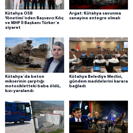
Kütahya OSB
Argat: Kütahya savunma
Yönetimi'nden Başsavcı Kılıç
sanayine entegre olmalı
ve MHP İl Başkanı Türker'e
ziyaret
Kütahya'da beton
Kütahya Belediye Meclisi,
mikserinin çarptığı
gündem maddelerini karara
motosikletteki baba öldü,
bağladı
kızı yaralandı