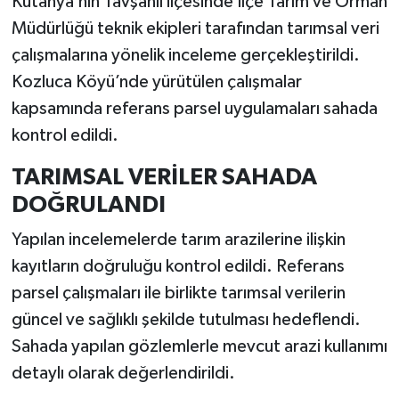
Kütahya’nın Tavşanlı ilçesinde İlçe Tarım ve Orman
Müdürlüğü teknik ekipleri tarafından tarımsal veri
İlçeler
çalışmalarına yönelik inceleme gerçekleştirildi.
Kozluca Köyü’nde yürütülen çalışmalar
Köşe Yazıları
kapsamında referans parsel uygulamaları sahada
Kültür Sanat
kontrol edildi.
TARIMSAL VERİLER SAHADA
Kütahya
DOĞRULANDI
Magazin
Yapılan incelemelerde tarım arazilerine ilişkin
kayıtların doğruluğu kontrol edildi. Referans
Otomobil
parsel çalışmaları ile birlikte tarımsal verilerin
Pazarlar
güncel ve sağlıklı şekilde tutulması hedeflendi.
Sahada yapılan gözlemlerle mevcut arazi kullanımı
Politika
detaylı olarak değerlendirildi.