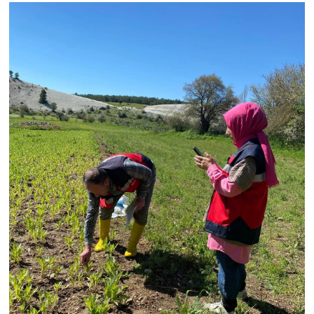
Resmi İlan
Rüya Tabirleri
Sağlık
Şaphane
Simav
Siyaset
Spor
Tavşanlı
Teknoloji