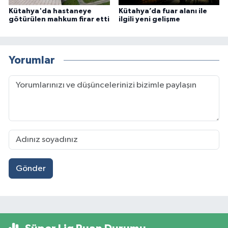
Kütahya'da hastaneye
Kütahya’da fuar alanı ile
götürülen mahkum firar etti
ilgili yeni gelişme
Yorumlar
Gönder