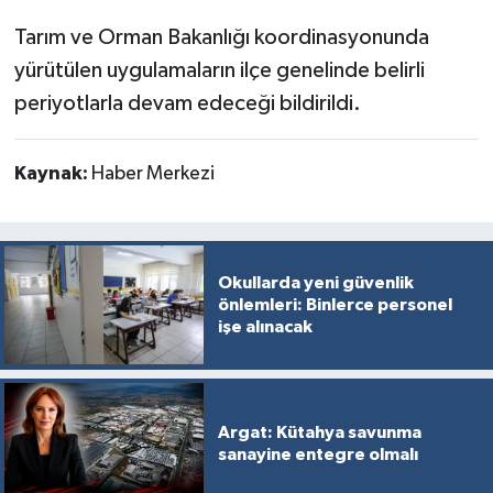
Tarım ve Orman Bakanlığı koordinasyonunda
yürütülen uygulamaların ilçe genelinde belirli
periyotlarla devam edeceği bildirildi.
Kaynak:
Haber Merkezi
Okullarda yeni güvenlik
önlemleri: Binlerce personel
işe alınacak
Argat: Kütahya savunma
sanayine entegre olmalı