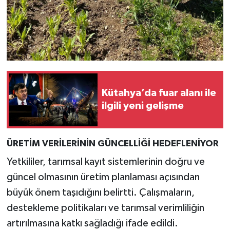
Türkiye
Video Galeri
Yaşam
Yemek Tarifleri
Kütahya’da fuar alanı ile
ilgili yeni gelişme
ÜRETİM VERİLERİNİN GÜNCELLİĞİ HEDEFLENİYOR
Yetkililer, tarımsal kayıt sistemlerinin doğru ve
güncel olmasının üretim planlaması açısından
büyük önem taşıdığını belirtti. Çalışmaların,
destekleme politikaları ve tarımsal verimliliğin
artırılmasına katkı sağladığı ifade edildi.