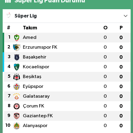
Süper Lig Puan Durumu
Süper Lig
#
Takım
O
P
1
Amed
0
0
2
Erzurumspor FK
0
0
3
Başakşehir
0
0
4
Kocaelispor
0
0
5
Beşiktaş
0
0
6
Eyüpspor
0
0
7
Galatasaray
0
0
8
Çorum FK
0
0
9
Gaziantep FK
0
0
10
Alanyaspor
0
0