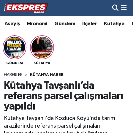
Altıntaş
Hava Durumu
Asayiş
Ekonomi
Gündem
İlçeler
Kütahya
Asayiş
Trafik Durumu
Aslanapa
Süper Lig Puan Durumu ve Fikstür
GÜNDEM
KÜTAHYA
Biyografiler
Tüm Manşetler
HABERLER
KÜTAHYA HABER
Bölge
Son Dakika Haberleri
Kütahya Tavşanlı’da
referans parsel çalışmaları
Çavdarhisar
Haber Arşivi
yapıldı
Domaniç
Kütahya Tavşanlı’da Kozluca Köyü’nde tarım
arazilerinde referans parsel çalışmaları
Dumlupınar