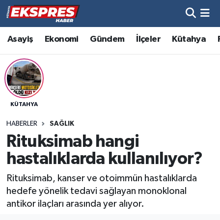
Altıntaş
Hava Durumu
Asayiş
Ekonomi
Gündem
İlçeler
Kütahya
Asayiş
Trafik Durumu
Aslanapa
Süper Lig Puan Durumu ve Fikstür
KÜTAHYA
Biyografiler
Tüm Manşetler
HABERLER
SAĞLIK
Bölge
Son Dakika Haberleri
Rituksimab hangi
hastalıklarda kullanılıyor?
Çavdarhisar
Haber Arşivi
Rituksimab, kanser ve otoimmün hastalıklarda
Domaniç
hedefe yönelik tedavi sağlayan monoklonal
antikor ilaçları arasında yer alıyor.
Dumlupınar