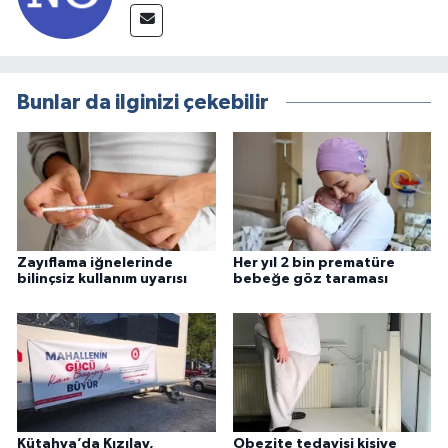
Bunlar da ilginizi çekebilir
Zayıflama iğnelerinde
Her yıl 2 bin prematüre
bilinçsiz kullanım uyarısı
bebeğe göz taraması
Kütahya’da Kızılay,
Obezite tedavisi kişiye