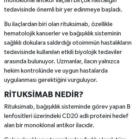
monoklonal antikor ilaçları birçok hastalığın
tedavisinde önemli bir yer edinmeye başladı.
İlçeler
Bu ilaçlardan biri olan rituksimab, özellikle
Köşe Yazıları
hematolojik kanserler ve bağışıklık sisteminin
sağlıklı dokulara saldırdığı otoimmün hastalıkların
Kültür Sanat
tedavisinde kullanılan etkili biyolojik tedaviler
arasında bulunuyor. Uzmanlar, ilacın yalnızca
Kütahya
hekim kontrolünde ve uygun hastalarda
Magazin
uygulanması gerektiğini vurguluyor.
RİTUKSİMAB NEDİR?
Otomobil
Rituksimab, bağışıklık sisteminde görev yapan B
Pazarlar
lenfositleri üzerindeki CD20 adlı proteini hedef
alan bir monoklonal antikor ilacıdır.
Politika