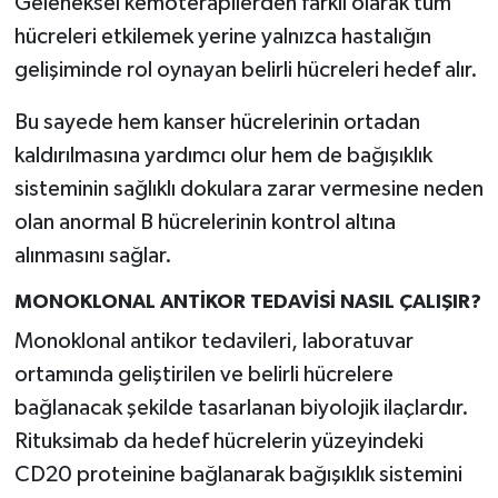
Geleneksel kemoterapilerden farklı olarak tüm
Resmi İlan
hücreleri etkilemek yerine yalnızca hastalığın
Rüya Tabirleri
gelişiminde rol oynayan belirli hücreleri hedef alır.
Sağlık
Bu sayede hem kanser hücrelerinin ortadan
kaldırılmasına yardımcı olur hem de bağışıklık
Şaphane
sisteminin sağlıklı dokulara zarar vermesine neden
olan anormal B hücrelerinin kontrol altına
Simav
alınmasını sağlar.
Siyaset
MONOKLONAL ANTİKOR TEDAVİSİ NASIL ÇALIŞIR?
Monoklonal antikor tedavileri, laboratuvar
Spor
ortamında geliştirilen ve belirli hücrelere
Tavşanlı
bağlanacak şekilde tasarlanan biyolojik ilaçlardır.
Rituksimab da hedef hücrelerin yüzeyindeki
Teknoloji
CD20 proteinine bağlanarak bağışıklık sistemini