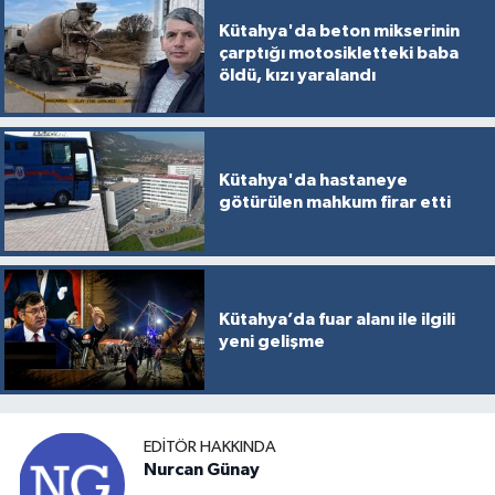
Kütahya'da beton mikserinin
çarptığı motosikletteki baba
öldü, kızı yaralandı
Kütahya'da hastaneye
götürülen mahkum firar etti
Kütahya’da fuar alanı ile ilgili
yeni gelişme
EDITÖR HAKKINDA
Nurcan Günay