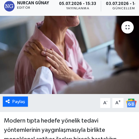
NURCAN GÜNAY
05.07.2026 - 15:33
03.07.2026 - 14
EDITÖR
YAYINLANMA
GÜNCELLEME
Dünya
Eğitim
Ekonomi
Emet
Foto Galeri
Gediz
Paylaş
-
+
A
A
Genel
Modern tıpta hedefe yönelik tedavi
Gündem
yöntemlerinin yaygınlaşmasıyla birlikte
Hisarcık