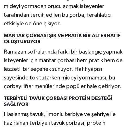
Resmi İlan
mideyi yormadan orucu açmak isteyenler
tarafından tercih edilen bu çorba, ferahlatıcı
Rüya Tabirleri
etkisiyle de öne çıkıyor.
Sağlık
MANTAR ÇORBASI ŞIK VE PRATİK BİR ALTERNATİF
OLUŞTURUYOR
Şaphane
Ramazan sofralarında farklı bir başlangıç yapmak
isteyenler için mantar çorbası hem pratik hem de
Simav
lezzetli bir seçenek sunuyor. Hafif yapısı
Siyaset
sayesinde tok tutarken mideyi yormaması, bu
çorbayı iftar menülerinde popüler hale getiriyor.
Spor
TERBİYELİ TAVUK ÇORBASI PROTEİN DESTEĞİ
SAĞLIYOR
Tavşanlı
Haşlanmış tavuk, limonlu terbiye ve şehriye ile
Teknoloji
hazırlanan terbiyeli tavuk çorbası, protein