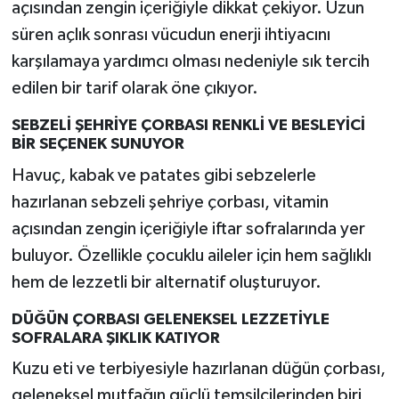
açısından zengin içeriğiyle dikkat çekiyor. Uzun
Türkiye
süren açlık sonrası vücudun enerji ihtiyacını
karşılamaya yardımcı olması nedeniyle sık tercih
Video Galeri
edilen bir tarif olarak öne çıkıyor.
Yaşam
SEBZELİ ŞEHRİYE ÇORBASI RENKLİ VE BESLEYİCİ
BİR SEÇENEK SUNUYOR
Yemek Tarifleri
Havuç, kabak ve patates gibi sebzelerle
hazırlanan sebzeli şehriye çorbası, vitamin
açısından zengin içeriğiyle iftar sofralarında yer
buluyor. Özellikle çocuklu aileler için hem sağlıklı
hem de lezzetli bir alternatif oluşturuyor.
DÜĞÜN ÇORBASI GELENEKSEL LEZZETİYLE
SOFRALARA ŞIKLIK KATIYOR
Kuzu eti ve terbiyesiyle hazırlanan düğün çorbası,
geleneksel mutfağın güçlü temsilcilerinden biri