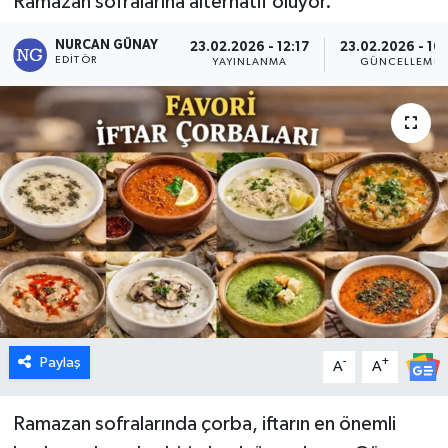
Ramazan sofralarına alternatif oluyor.
Dünya
NURCAN GÜNAY
23.02.2026 - 12:17
23.02.2026 - 16:
EDITÖR
YAYINLANMA
GÜNCELLEME
Eğitim
Ekonomi
Emet
Foto Galeri
Gediz
Genel
Paylaş
-
+
A
A
Gündem
Ramazan sofralarında çorba, iftarın en önemli
Hisarcık