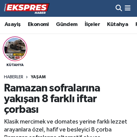
Altıntaş
Hava Durumu
Asayiş
Ekonomi
Gündem
İlçeler
Kütahya
Asayiş
Trafik Durumu
Aslanapa
Süper Lig Puan Durumu ve Fikstür
KÜTAHYA
Biyografiler
Tüm Manşetler
HABERLER
YAŞAM
Bölge
Son Dakika Haberleri
Ramazan sofralarına
yakışan 8 farklı iftar
Çavdarhisar
Haber Arşivi
çorbası
Domaniç
Klasik mercimek ve domates yerine farklı lezzet
arayanlara özel, hafif ve besleyici 8 çorba
Dumlupınar