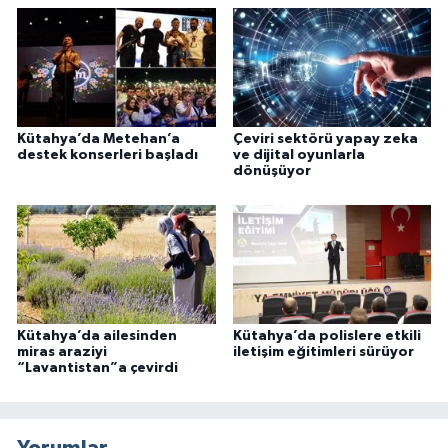
Kütahya’da Metehan’a
Çeviri sektörü yapay zeka
destek konserleri başladı
ve dijital oyunlarla
dönüşüyor
Kütahya’da ailesinden
Kütahya’da polislere etkili
miras araziyi
iletişim eğitimleri sürüyor
“Lavantistan”a çevirdi