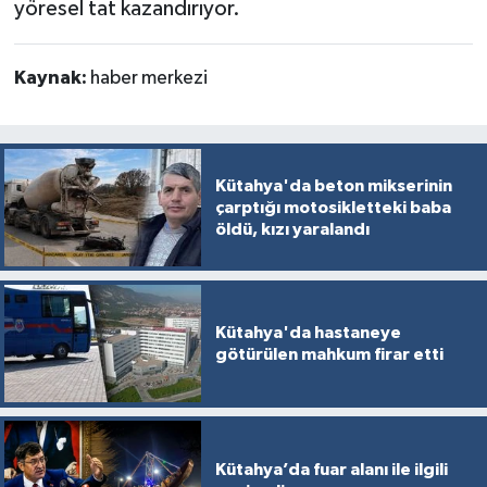
yöresel tat kazandırıyor.
Kaynak:
haber merkezi
Kütahya'da beton mikserinin
çarptığı motosikletteki baba
öldü, kızı yaralandı
Kütahya'da hastaneye
götürülen mahkum firar etti
Kütahya’da fuar alanı ile ilgili