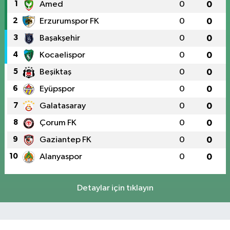
1
Amed
0
0
2
Erzurumspor FK
0
0
3
Başakşehir
0
0
4
Kocaelispor
0
0
5
Beşiktaş
0
0
6
Eyüpspor
0
0
7
Galatasaray
0
0
8
Çorum FK
0
0
9
Gaziantep FK
0
0
10
Alanyaspor
0
0
Detaylar için tıklayın