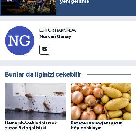
yeni gelişme
EDITÖR HAKKINDA
Nurcan Günay
Bunlar da ilginizi çekebilir
Hamamböceklerini uzak
Patates ve soğanı yazın
tutan 5 doğal bitki
böyle saklayın