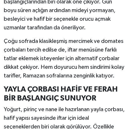
başlangıçlarından biri olarak öne çıkıyor. Gün
boyu süren açlığın ardından mideyi yormayan,
İlçeler
besleyici ve hafif bir seçenekle orucu açmak
uzmanlar tarafından da öneriliyor.
Köşe Yazıları
Çoğu sofrada klasikleşmiş mercimek ve domates
Kültür Sanat
çorbaları tercih edilse de, iftar menüsüne farklı
Kütahya
tatlar eklemek isteyenler için alternatif çorbalar
dikkat çekiyor. Hem doyurucu hem sindirimi kolay
Magazin
tarifler, Ramazan sofralarına zenginlik katıyor.
Otomobil
YAYLA ÇORBASI HAFİF VE FERAH
BİR BAŞLANGIÇ SUNUYOR
Pazarlar
Yoğurt, pirinç ve nane ile hazırlanan yayla çorbası,
Politika
hafif yapısı sayesinde iftar için ideal
seçeneklerden biri olarak görülüyor. Özellikle