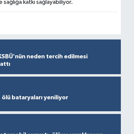
e sağlığa katkı sağlayabiliyor.
KSBÜ'nün neden tercih edilmesi
attı
 ölü bataryaları yeniliyor