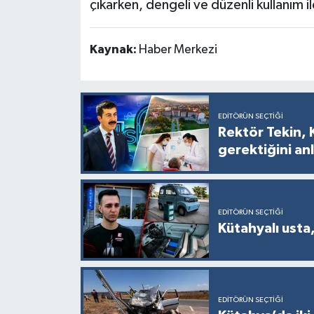
çıkarken, dengeli ve düzenli kullanım il
Kaynak:
Haber Merkezi
EDITÖRÜN SEÇTIĞI
Rektör Tekin, 
gerektiğini anl
EDITÖRÜN SEÇTIĞI
Kütahyalı usta,
EDITÖRÜN SEÇTIĞI