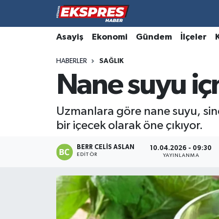
Altıntaş
Hava Durumu
Asayiş
Ekonomi
Gündem
İlçeler
HABERLER
SAĞLIK
Asayiş
Trafik Durumu
Nane suyu iç
Aslanapa
Süper Lig Puan Durumu ve Fikstür
Uzmanlara göre nane suyu, sin
Biyografiler
Tüm Manşetler
bir içecek olarak öne çıkıyor.
Bölge
Son Dakika Haberleri
BERR CELIS ASLAN
10.04.2026 - 09:30
EDITÖR
YAYINLANMA
Çavdarhisar
Haber Arşivi
Domaniç
Dumlupınar