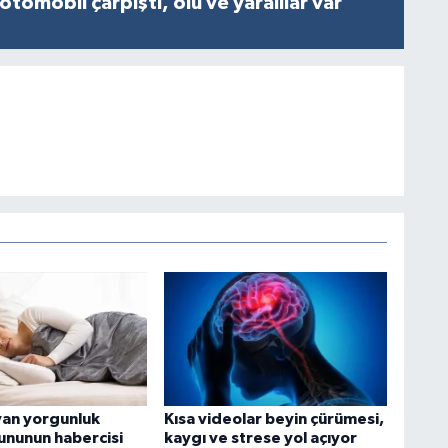
otomobil çarpıştı, ölü ve yaralılar var
yan yorgunluk
Kısa videolar beyin çürümesi,
rununun habercisi
kaygı ve strese yol açıyor