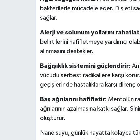
Türkiye
bakterilerle mücadele eder. Diş eti sağ
sağlar.
Video Galeri
Alerji ve solunum yollarını rahatlatı
Yaşam
belirtilerini hafifletmeye yardımcı ola
alınmasını destekler.
Yemek Tarifleri
Bağışıklık sistemini güçlendirir:
Ant
vücudu serbest radikallere karşı korur
geçişlerinde hastalıklara karşı direnç o
Baş ağrılarını hafifletir:
Mentolün rah
ağrılarının azalmasına katkı sağlar. Sini
oluşturur.
Nane suyu, günlük hayatta kolayca tük