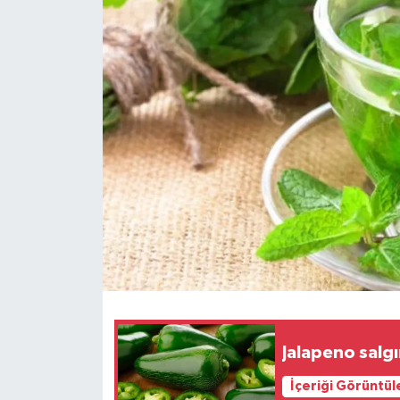
Dünya
Eğitim
Ekonomi
Emet
Foto Galeri
Gediz
Genel
Gündem
Jalapeno salgı
İçeriği Görüntül
Hisarcık