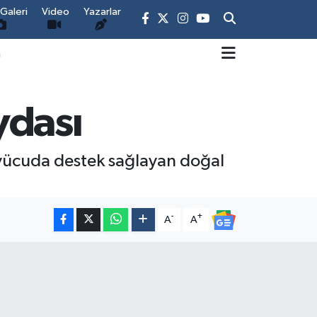
Galeri
Video
Yazarlar
m
ydası
 vücuda destek sağlayan doğal
-
+
A
A