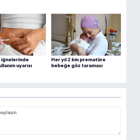
 iğnelerinde
Her yıl 2 bin prematüre
ullanım uyarısı
bebeğe göz taraması