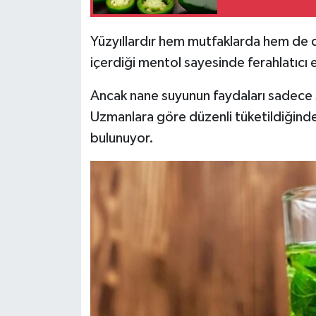
İlçeler
Yüzyıllardır hem mutfaklarda hem de d
içerdiği mentol sayesinde ferahlatıcı et
Köşe Yazıları
Ancak nane suyunun faydaları sadece ser
Kültür Sanat
Uzmanlara göre düzenli tüketildiğinde
bulunuyor.
Kütahya
Magazin
Otomobil
Pazarlar
Politika