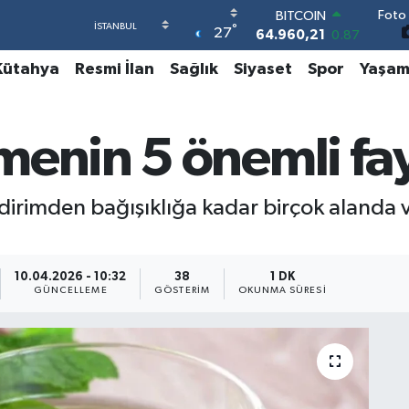
Foto 
DOLAR
°
27
47,7436
0.18
EURO
Kütahya
Resmi İlan
Sağlık
Siyaset
Spor
Yaşa
55,2510
0.32
STERLİN
64,4811
0.38
GRAM ALTIN
menin 5 önemli fa
6648.99
2.59
BİST100
13.773
-19
dirimden bağışıklığa kadar birçok alanda
BITCOIN
64.960,21
0.87
10.04.2026 - 10:32
38
1 DK
GÜNCELLEME
GÖSTERIM
OKUNMA SÜRESI