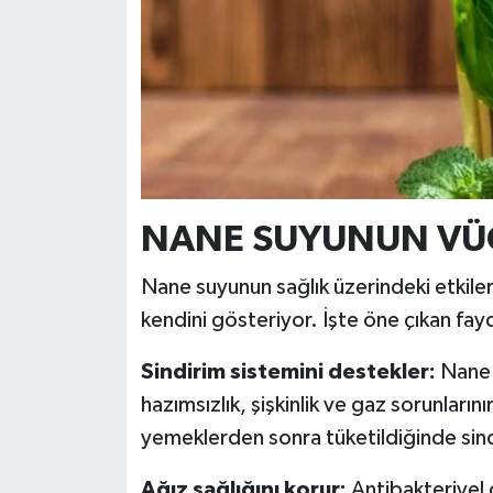
Resmi İlan
Rüya Tabirleri
Sağlık
Şaphane
NANE SUYUNUN VÜC
Simav
Nane suyunun sağlık üzerindeki etkiler
Siyaset
kendini gösteriyor. İşte öne çıkan fayd
Spor
Sindirim sistemini destekler:
Nane 
Tavşanlı
hazımsızlık, şişkinlik ve gaz sorunların
yemeklerden sonra tüketildiğinde sindir
Teknoloji
Ağız sağlığını korur:
Antibakteriyel ö