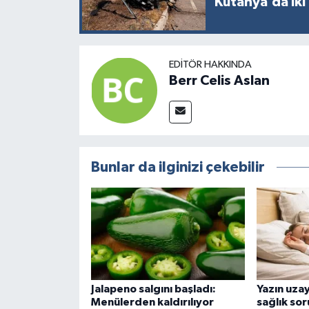
Kütahya’da iki 
EDITÖR HAKKINDA
Berr Celis Aslan
Bunlar da ilginizi çekebilir
Jalapeno salgını başladı:
Yazın uza
Menülerden kaldırılıyor
sağlık so