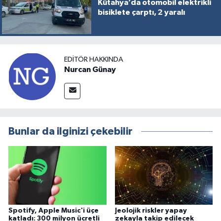
Kütahya’da otomobil elektrikli
bisiklete çarptı, 2 yaralı
EDITÖR HAKKINDA
Nurcan Günay
Bunlar da ilginizi çekebilir
Spotify, Apple Music'i üçe
Jeolojik riskler yapay
katladı: 300 milyon ücretli
zekayla takip edilecek