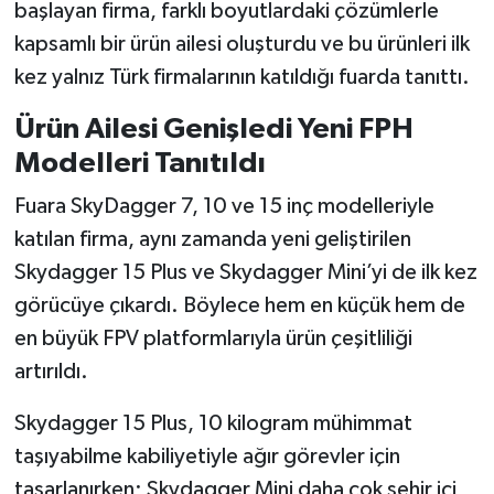
Resmi İlan
başlayan firma, farklı boyutlardaki çözümlerle
kapsamlı bir ürün ailesi oluşturdu ve bu ürünleri ilk
Rüya Tabirleri
kez yalnız Türk firmalarının katıldığı fuarda tanıttı.
Sağlık
Ürün Ailesi Genişledi Yeni FPH
Modelleri Tanıtıldı
Şaphane
Fuara SkyDagger 7, 10 ve 15 inç modelleriyle
Simav
katılan firma, aynı zamanda yeni geliştirilen
Skydagger 15 Plus ve Skydagger Mini’yi de ilk kez
Siyaset
görücüye çıkardı. Böylece hem en küçük hem de
en büyük FPV platformlarıyla ürün çeşitliliği
Spor
artırıldı.
Tavşanlı
Skydagger 15 Plus, 10 kilogram mühimmat
taşıyabilme kabiliyetiyle ağır görevler için
Teknoloji
tasarlanırken; Skydagger Mini daha çok şehir içi