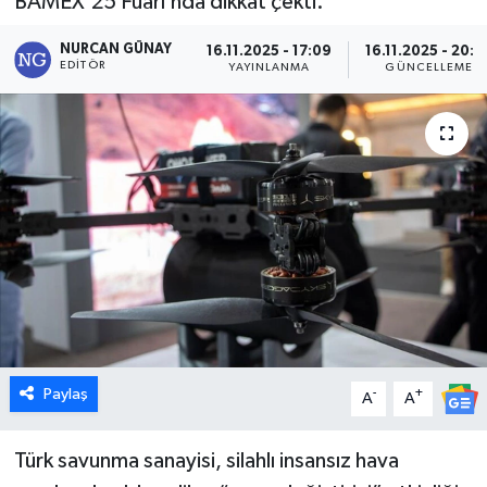
BAMEX’25 Fuarı’nda dikkat çekti.
Dünya
NURCAN GÜNAY
16.11.2025 - 17:09
16.11.2025 - 20:5
EDITÖR
YAYINLANMA
GÜNCELLEME
Eğitim
Ekonomi
Emet
Foto Galeri
Gediz
Genel
Paylaş
-
+
A
A
Gündem
Türk savunma sanayisi, silahlı insansız hava
Hisarcık