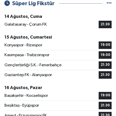
Süper Lig Fikstür
14 Ağustos, Cuma
Galatasaray - Çorum FK
21:30
15 Ağustos, Cumartesi
Konyaspor - Rizespor
19:00
Kasımpaşa - Trabzonspor
19:00
Gençlerbirliği S.K. - Fenerbahçe
21:30
Gaziantep FK - Alanyaspor
21:30
16 Ağustos, Pazar
Başakşehir - Kocaelispor
19:00
Beşiktaş - Eyüpspor
21:30
Amed - Erzurumspor FK
21:30