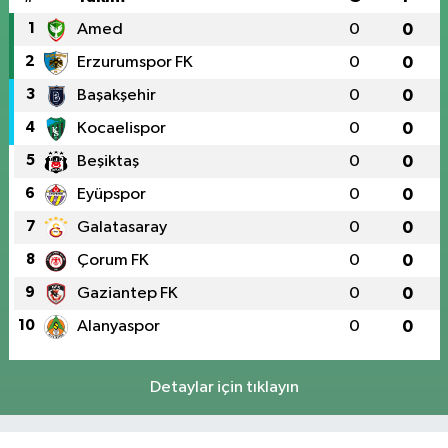
1
Amed
0
0
2
Erzurumspor FK
0
0
3
Başakşehir
0
0
4
Kocaelispor
0
0
5
Beşiktaş
0
0
6
Eyüpspor
0
0
7
Galatasaray
0
0
8
Çorum FK
0
0
9
Gaziantep FK
0
0
10
Alanyaspor
0
0
Detaylar için tıklayın