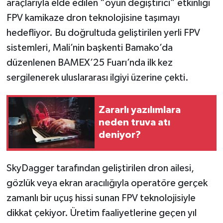
araçlarıyla elde edilen “oyun değiştirici” etkinliği
FPV kamikaze dron teknolojisine taşımayı
İlçeler
hedefliyor. Bu doğrultuda geliştirilen yerli FPV
sistemleri, Mali’nin başkenti Bamako’da
Köşe Yazıları
düzenlenen BAMEX’25 Fuarı’nda ilk kez
Kültür Sanat
sergilenerek uluslararası ilgiyi üzerine çekti.
Kütahya
Zararlı yazılımlara
neden truva atı
Magazin
deniyor?
Otomobil
SkyDagger tarafından geliştirilen dron ailesi,
Pazarlar
gözlük veya ekran aracılığıyla operatöre gerçek
zamanlı bir uçuş hissi sunan FPV teknolojisiyle
Politika
dikkat çekiyor. Üretim faaliyetlerine geçen yıl