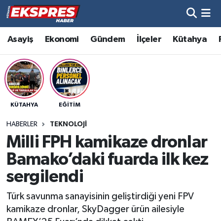
Altıntaş
Hava Durumu
Asayiş
Ekonomi
Gündem
İlçeler
Kütahya
Asayiş
Trafik Durumu
Aslanapa
Süper Lig Puan Durumu ve Fikstür
KÜTAHYA
EĞITIM
Biyografiler
Tüm Manşetler
HABERLER
TEKNOLOJI
Bölge
Son Dakika Haberleri
Milli FPH kamikaze dronlar
Bamako’daki fuarda ilk kez
Çavdarhisar
Haber Arşivi
sergilendi
Domaniç
Türk savunma sanayisinin geliştirdiği yeni FPV
kamikaze dronlar, SkyDagger ürün ailesiyle
Dumlupınar