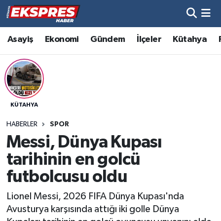
Altıntaş
Hava Durumu
Asayiş
Ekonomi
Gündem
İlçeler
Kütahya
Asayiş
Trafik Durumu
Aslanapa
Süper Lig Puan Durumu ve Fikstür
KÜTAHYA
Biyografiler
Tüm Manşetler
HABERLER
SPOR
Bölge
Son Dakika Haberleri
Messi, Dünya Kupası
tarihinin en golcü
Çavdarhisar
Haber Arşivi
futbolcusu oldu
Domaniç
Lionel Messi, 2026 FIFA Dünya Kupası'nda
Avusturya karşısında attığı iki golle Dünya
Dumlupınar