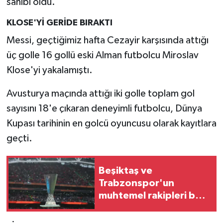
sahibi oldu.
Resmi İlan
KLOSE'Yİ GERİDE BIRAKTI
Rüya Tabirleri
Messi, geçtiğimiz hafta Cezayir karşısında attığı
Sağlık
üç golle 16 gollü eski Alman futbolcu Miroslav
Klose'yi yakalamıştı.
Şaphane
Avusturya maçında attığı iki golle toplam gol
Simav
sayısını 18'e çıkaran deneyimli futbolcu, Dünya
Kupası tarihinin en golcü oyuncusu olarak kayıtlara
Siyaset
geçti.
Spor
Beşiktaş ve
Tavşanlı
Trabzonspor'un
muhtemel rakipleri belli
Teknoloji
oldu