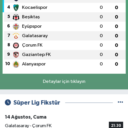
4
Kocaelispor
0
0
5
Beşiktaş
0
0
6
Eyüpspor
0
0
7
Galatasaray
0
0
8
Çorum FK
0
0
9
Gaziantep FK
0
0
10
Alanyaspor
0
0
Detaylar için tıklayın
Süper Lig Fikstür
14 Ağustos, Cuma
Galatasaray - Çorum FK
21:30