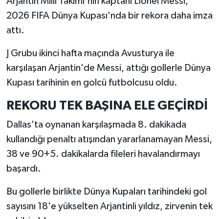
Arjantin Milli Takımı'nın kaptanı Lionel Messi,
2026 FIFA Dünya Kupası'nda bir rekora daha imza
İlçeler
attı.
Köşe Yazıları
J Grubu ikinci hafta maçında Avusturya ile
karşılaşan Arjantin'de Messi, attığı gollerle Dünya
Kültür Sanat
Kupası tarihinin en golcü futbolcusu oldu.
Kütahya
REKORU TEK BAŞINA ELE GEÇİRDİ
Magazin
Dallas'ta oynanan karşılaşmada 8. dakikada
kullandığı penaltı atışından yararlanamayan Messi,
Otomobil
38 ve 90+5. dakikalarda fileleri havalandırmayı
başardı.
Pazarlar
Bu gollerle birlikte Dünya Kupaları tarihindeki gol
Politika
sayısını 18'e yükselten Arjantinli yıldız, zirvenin tek