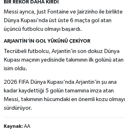
BİR REKOR DAHA KIRDI
Türkiye
Messi ayrıca, Just Fontaine ve Jairzinho ile birlikte
Video Galeri
Dünya Kupası'nda üst üste 6 maçta gol atan
üçüncü futbolcu olmayı başardı.
Yaşam
ARJANTİN'İN GOL YÜKÜNÜ ÇEKİYOR
Yemek Tarifleri
Tecrübeli futbolcu, Arjantin'in son dokuz Dünya
Kupası maçının yedisinde takımının ilk golünü atan
isim oldu.
2026 FIFA Dünya Kupası'nda Arjantin'in şu ana
kadar kaydettiği 5 golün tamamına imza atan
Messi, takımının hücumdaki en önemli kozu olmayı
sürdürüyor.
Kaynak:
AA