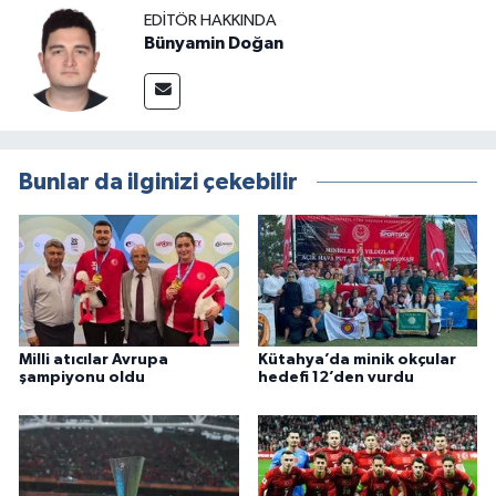
EDITÖR HAKKINDA
Bünyamin Doğan
Bunlar da ilginizi çekebilir
Milli atıcılar Avrupa
Kütahya’da minik okçular
şampiyonu oldu
hedefi 12’den vurdu