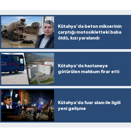
Kütahya'da beton mikserinin
çarptığı motosikletteki baba
öldü, kızı yaralandı
Kütahya'da hastaneye
götürülen mahkum firar etti
Kütahya’da fuar alanı ile ilgili
yeni gelişme