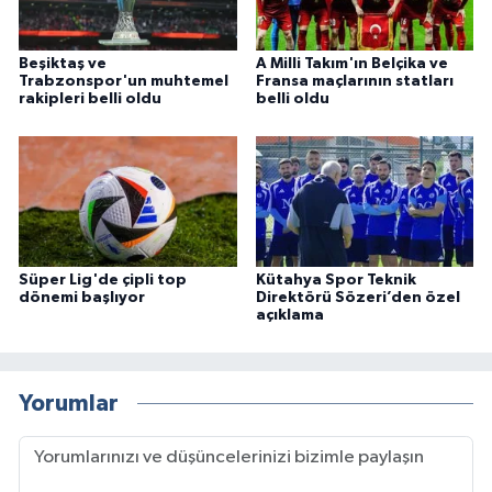
Beşiktaş ve
A Milli Takım'ın Belçika ve
Trabzonspor'un muhtemel
Fransa maçlarının statları
rakipleri belli oldu
belli oldu
Süper Lig'de çipli top
Kütahya Spor Teknik
dönemi başlıyor
Direktörü Sözeri’den özel
açıklama
Yorumlar