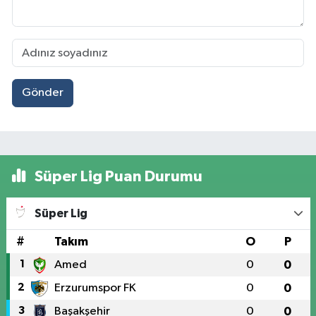
Gönder
Süper Lig Puan Durumu
Süper Lig
#
Takım
O
P
1
Amed
0
0
2
Erzurumspor FK
0
0
3
Başakşehir
0
0