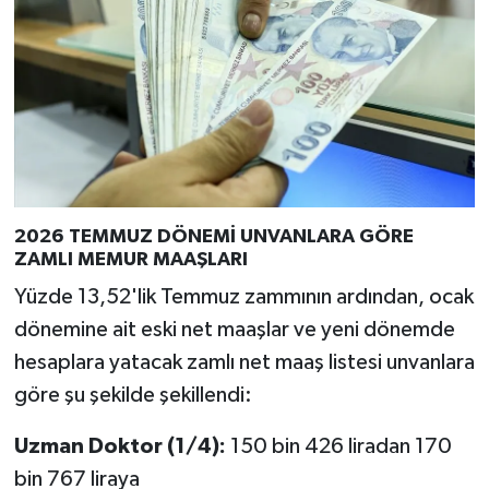
Türkiye
Video Galeri
Yaşam
Yemek Tarifleri
2026 TEMMUZ DÖNEMİ UNVANLARA GÖRE
ZAMLI MEMUR MAAŞLARI
Yüzde 13,52'lik Temmuz zammının ardından, ocak
dönemine ait eski net maaşlar ve yeni dönemde
hesaplara yatacak zamlı net maaş listesi unvanlara
göre şu şekilde şekillendi:
Uzman Doktor (1/4):
150 bin 426 liradan 170
bin 767 liraya