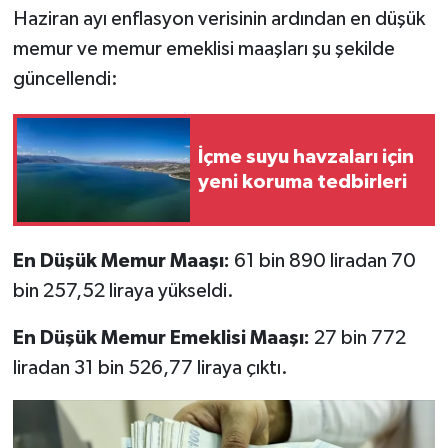
Resmi İlan
Haziran ayı enflasyon verisinin ardından en düşük
memur ve memur emeklisi maaşları şu şekilde
Rüya Tabirleri
güncellendi:
Sağlık
İçme suyu havzaları için
Şaphane
yeni koruma tedbirleri
Simav
En Düşük Memur Maaşı:
61 bin 890 liradan 70
Siyaset
bin 257,52 liraya yükseldi.
Spor
En Düşük Memur Emeklisi Maaşı:
27 bin 772
Tavşanlı
liradan 31 bin 526,77 liraya çıktı.
Teknoloji