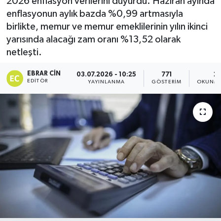
2026 enflasyon verilerini duyurdu. Haziran ayında
enflasyonun aylık bazda %0,99 artmasıyla
Dünya
birlikte, memur ve memur emeklilerinin yılın ikinci
yarısında alacağı zam oranı %13,52 olarak
Eğitim
netleşti.
Ekonomi
EBRAR CIN
03.07.2026 - 10:25
771
2 
EDITÖR
YAYINLANMA
GÖSTERIM
OKUNMA
Emet
Foto Galeri
Gediz
Genel
Gündem
Hisarcık