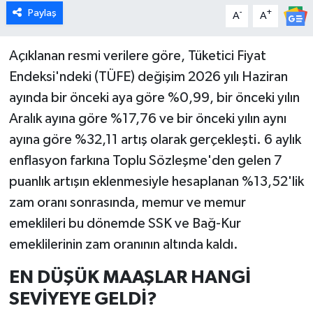
Paylaş
-
+
A
A
İlçeler
Açıklanan resmi verilere göre, Tüketici Fiyat
Köşe Yazıları
Endeksi'ndeki (TÜFE) değişim 2026 yılı Haziran
ayında bir önceki aya göre %0,99, bir önceki yılın
Kültür Sanat
Aralık ayına göre %17,76 ve bir önceki yılın aynı
ayına göre %32,11 artış olarak gerçekleşti. 6 aylık
Kütahya
enflasyon farkına Toplu Sözleşme'den gelen 7
Magazin
puanlık artışın eklenmesiyle hesaplanan %13,52'lik
zam oranı sonrasında, memur ve memur
Otomobil
emeklileri bu dönemde SSK ve Bağ-Kur
emeklilerinin zam oranının altında kaldı.
Pazarlar
EN DÜŞÜK MAAŞLAR HANGİ
Politika
SEVİYEYE GELDİ?