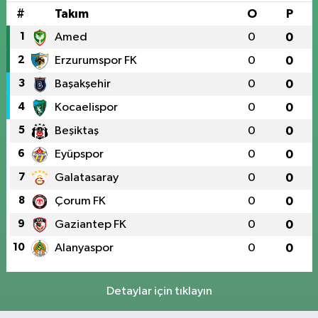
#
Takım
O
P
1
Amed
0
0
2
Erzurumspor FK
0
0
3
Başakşehir
0
0
4
Kocaelispor
0
0
5
Beşiktaş
0
0
6
Eyüpspor
0
0
7
Galatasaray
0
0
8
Çorum FK
0
0
9
Gaziantep FK
0
0
10
Alanyaspor
0
0
Detaylar için tıklayın