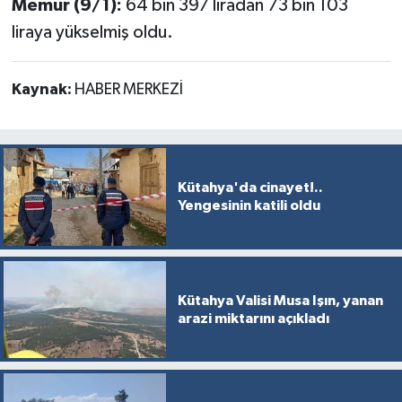
Memur (9/1):
64 bin 397 liradan 73 bin 103
liraya yükselmiş oldu.
Kaynak:
HABER MERKEZİ
Kütahya'da cinayet!..
Yengesinin katili oldu
Kütahya Valisi Musa Işın, yanan
arazi miktarını açıkladı