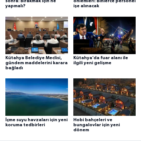
sonra: Bırakmak için ne
önlemleri: Binlerce personel
yapmalı?
işe alınacak
Kütahya Belediye Meclisi,
Kütahya’da fuar alanı ile
gündem maddelerini karara
ilgili yeni gelişme
bağladı
İçme suyu havzaları için yeni
Hobi bahçeleri ve
koruma tedbirleri
bungalovlar için yeni
dönem