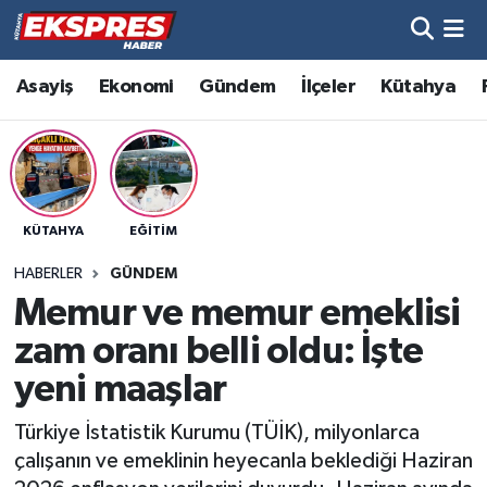
Altıntaş
Hava Durumu
Asayiş
Ekonomi
Gündem
İlçeler
Kütahya
Asayiş
Trafik Durumu
Aslanapa
Süper Lig Puan Durumu ve Fikstür
KÜTAHYA
EĞITIM
Biyografiler
Tüm Manşetler
HABERLER
GÜNDEM
Bölge
Son Dakika Haberleri
Memur ve memur emeklisi
zam oranı belli oldu: İşte
Çavdarhisar
Haber Arşivi
yeni maaşlar
Domaniç
Türkiye İstatistik Kurumu (TÜİK), milyonlarca
çalışanın ve emeklinin heyecanla beklediği Haziran
Dumlupınar