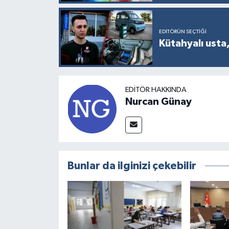
Türkiye
EDITÖRÜN SEÇTIĞI
Video Galeri
Kütahyalı usta,
Yaşam
Yemek Tarifleri
EDITÖR HAKKINDA
Nurcan Günay
Bunlar da ilginizi çekebilir