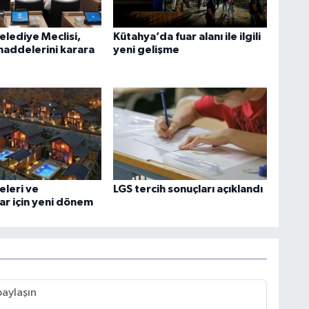
elediye Meclisi,
Kütahya’da fuar alanı ile ilgili
addelerini karara
yeni gelişme
eleri ve
LGS tercih sonuçları açıklandı
ar için yeni dönem