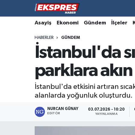
Altıntaş
Hava Durumu
Asayiş
Ekonomi
Gündem
İlçeler
HABERLER
GÜNDEM
Asayiş
Trafik Durumu
İstanbul'da s
Aslanapa
Süper Lig Puan Durumu ve Fikstür
parklara akın 
Biyografiler
Tüm Manşetler
Bölge
Son Dakika Haberleri
İstanbul'da etkisini artıran sıc
alanlarda yoğunluk oluşturdu.
Çavdarhisar
Haber Arşivi
NURCAN GÜNAY
03.07.2026 - 10:20
EDITÖR
Domaniç
YAYINLANMA
Dumlupınar