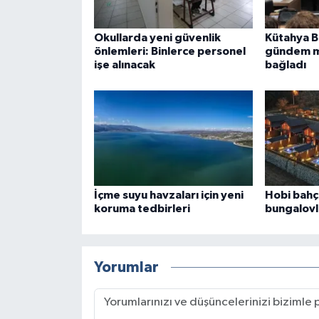
Okullarda yeni güvenlik
Kütahya B
önlemleri: Binlerce personel
gündem m
işe alınacak
bağladı
İçme suyu havzaları için yeni
Hobi bahç
koruma tedbirleri
bungalovl
Yorumlar