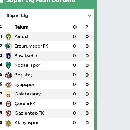
Süper Lig Puan Durumu
Süper Lig
#
Takım
O
P
1
Amed
0
0
2
Erzurumspor FK
0
0
3
Başakşehir
0
0
4
Kocaelispor
0
0
5
Beşiktaş
0
0
6
Eyüpspor
0
0
7
Galatasaray
0
0
8
Çorum FK
0
0
9
Gaziantep FK
0
0
0
Alanyaspor
0
0