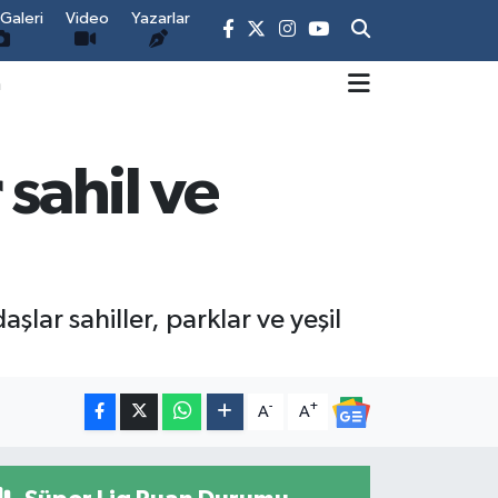
Galeri
Video
Yazarlar
m
 sahil ve
şlar sahiller, parklar ve yeşil
-
+
A
A