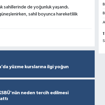
B
k sahillerinde de yoğunluk yaşandı.
B
güneşlenirken, sahil boyunca hareketlilik
A
1
S
’da yüzme kurslarına ilgi yoğun
KSBÜ'nün neden tercih edilmesi
attı