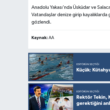
Resmi İlan
Anadolu Yakası'nda Üsküdar ve Salaca
Rüya Tabirleri
Vatandaşlar denize girip kayalıklarda 
gözlendi.
Sağlık
Kaynak:
AA
Şaphane
Simav
Siyaset
EDITÖRÜN SEÇTIĞI
Küçük: Kütahya
Spor
Tavşanlı
EDITÖRÜN SEÇTIĞI
Rektör Tekin, 
Teknoloji
gerektiğini anl