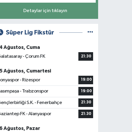
Detaylar için tıklayın
Süper Lig Fikstür
4 Ağustos, Cuma
alatasaray - Çorum FK
21:30
5 Ağustos, Cumartesi
onyaspor - Rizespor
19:00
asımpaşa - Trabzonspor
19:00
ençlerbirliği S.K. - Fenerbahçe
21:30
aziantep FK - Alanyaspor
21:30
6 Ağustos, Pazar