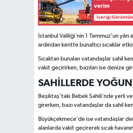
verim
İlçeler
İçeriği Görüntül
Köşe Yazıları
İstanbul Valiliği'nin 1 Temmuz'un yılın
Kültür Sanat
ardından kentte bunaltıcı sıcaklar etki
Sıcaktan bunalan vatandaşlar sahil ken
Kütahya
vakit geçirirken, bazıları ise denize gi
Magazin
SAHİLLERDE YOĞUN
Otomobil
Beşiktaş'taki Bebek Sahili'nde yerli ve
girerken, bazı vatandaşlar da sahil ken
Pazarlar
Büyükçekmece'de ise vatandaşlar deni
Politika
alanlarda vakit geçirerek sıcak havanı