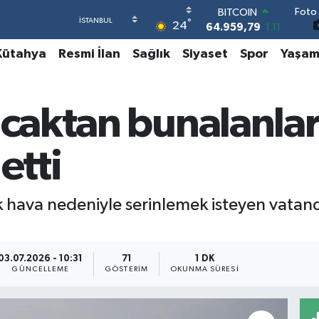
Foto 
BITCOIN
°
24
64.959,79
1.11
DOLAR
Kütahya
Resmi İlan
Sağlık
Siyaset
Spor
Yaşa
47,7436
0.18
EURO
55,2510
0.32
STERLİN
ıcaktan bunalanlar
64,4811
0.38
GRAM ALTIN
6660.55
0.03
etti
BİST100
13.779
-14
ak hava nedeniyle serinlemek isteyen vatanda
03.07.2026 - 10:31
71
1 DK
GÜNCELLEME
GÖSTERIM
OKUNMA SÜRESI