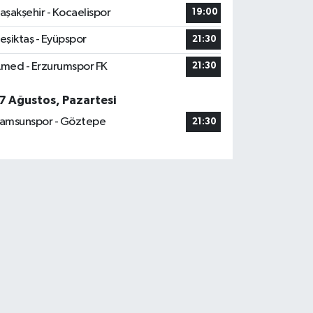
aşakşehir - Kocaelispor
19:00
eşiktaş - Eyüpspor
21:30
med - Erzurumspor FK
21:30
7 Ağustos, Pazartesi
amsunspor - Göztepe
21:30