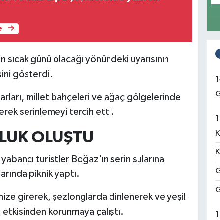
e
 en sıcak günü olacağı yönündeki uyarısının
sini gösterdi.
1
G
arları, millet bahçeleri ve ağaç gölgelerinde
rerek serinlemeyi tercih etti.
1
K
LUK OLUŞTU
K
 yabancı turistler Boğaz'ın serin sularına
G
arında piknik yaptı.
G
ze girerek, şezlonglarda dinlenerek ve yeşil
n etkisinden korunmaya çalıştı.
1