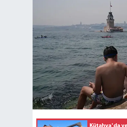
Dünya
Eğitim
Ekonomi
Emet
Foto Galeri
Gediz
Genel
Gündem
Kütahya'da yer
Hisarcık