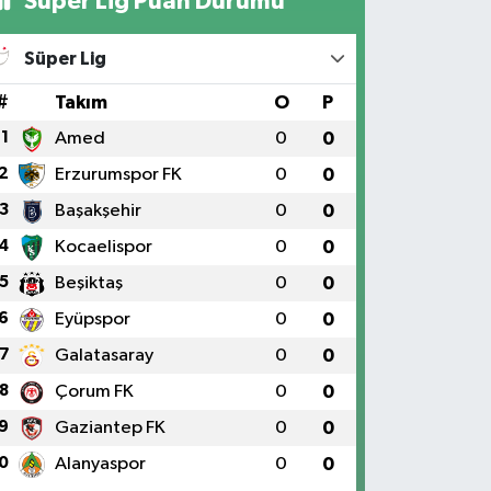
Süper Lig Puan Durumu
Süper Lig
#
Takım
O
P
1
Amed
0
0
2
Erzurumspor FK
0
0
3
Başakşehir
0
0
4
Kocaelispor
0
0
5
Beşiktaş
0
0
6
Eyüpspor
0
0
7
Galatasaray
0
0
8
Çorum FK
0
0
9
Gaziantep FK
0
0
0
Alanyaspor
0
0