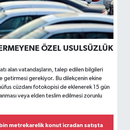
VERMEYENE ÖZEL USULSÜZLÜK
tı alan vatandaşların, talep edilen bilgileri
line getirmesi gerekiyor. Bu dilekçenin ekine
 nüfus cüzdanı fotokopisi de eklenerek 15 gün
alanması veya elden teslim edilmesi zorunlu
bin metrekarelik konut icradan satışta