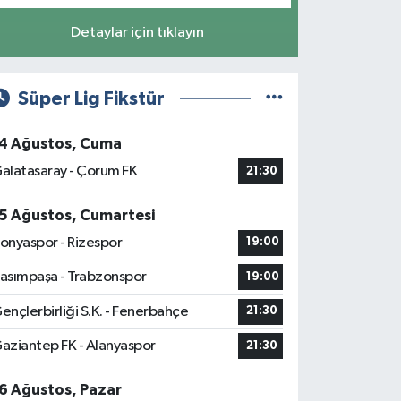
Detaylar için tıklayın
Süper Lig Fikstür
4 Ağustos, Cuma
alatasaray - Çorum FK
21:30
5 Ağustos, Cumartesi
onyaspor - Rizespor
19:00
asımpaşa - Trabzonspor
19:00
ençlerbirliği S.K. - Fenerbahçe
21:30
aziantep FK - Alanyaspor
21:30
6 Ağustos, Pazar