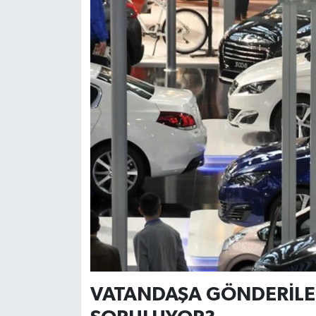
Resmi İlan
Rüya Tabirleri
Sağlık
Şaphane
Simav
Siyaset
Spor
Tavşanlı
VATANDAŞA GÖNDERİLE
Teknoloji