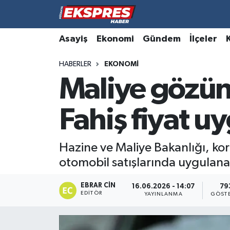
Altıntaş
Hava Durumu
Asayiş
Ekonomi
Gündem
İlçeler
HABERLER
EKONOMI
Asayiş
Trafik Durumu
Maliye gözünü 
Aslanapa
Süper Lig Puan Durumu ve Fikstür
Fahiş fiyat u
Biyografiler
Tüm Manşetler
Bölge
Son Dakika Haberleri
Hazine ve Maliye Bakanlığı, kor
otomobil satışlarında uygulanan 
Çavdarhisar
Haber Arşivi
EBRAR CIN
16.06.2026 - 14:07
79
EDITÖR
Domaniç
YAYINLANMA
GÖST
Dumlupınar