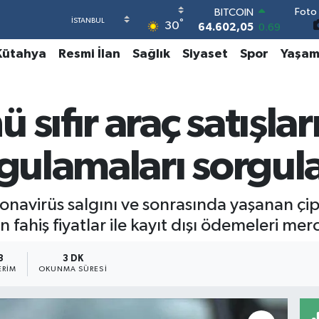
Foto 
DOLAR
°
30
47,5986
0.06
EURO
Kütahya
Resmi İlan
Sağlık
Siyaset
Spor
Yaşa
55,0700
0.1
STERLİN
64,2438
0.21
GRAM ALTIN
sıfır araç satışlar
6518.23
0.39
BİST100
13.768
48
ygulamaları sorgul
BITCOIN
64.602,05
0.69
onavirüs salgını ve sonrasında yaşanan çip
fahiş fiyatlar ile kayıt dışı ödemeleri merc
3
3 DK
ERIM
OKUNMA SÜRESI