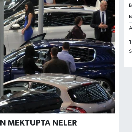
B
B
A
1
S
N MEKTUPTA NELER