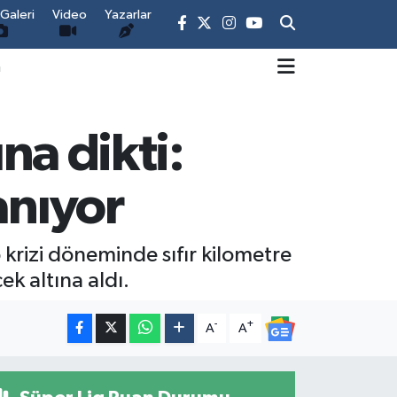
Galeri
Video
Yazarlar
m
ına dikti:
anıyor
 krizi döneminde sıfır kilometre
ek altına aldı.
-
+
A
A