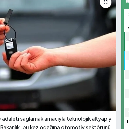
 adaleti sağlamak amacıyla teknolojik altyapıyı
1
n Bakanlık, bu kez odağına otomotiv sektörünü