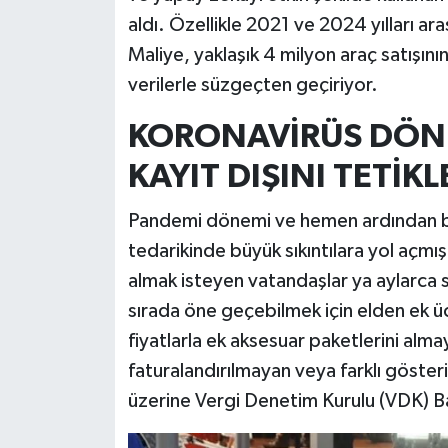
aldı. Özellikle 2021 ve 2024 yılları aras
İlçeler
Maliye, yaklaşık 4 milyon araç satışının
verilerle süzgeçten geçiriyor.
Köşe Yazıları
KORONAVİRÜS DÖNE
Kültür Sanat
KAYIT DIŞINI TETİKL
Kütahya
Pandemi dönemi ve hemen ardından baş 
tedarikinde büyük sıkıntılara yol açmışt
Magazin
almak isteyen vatandaşlar ya aylarca 
Otomobil
sırada öne geçebilmek için elden ek ü
fiyatlarla ek aksesuar paketlerini alm
Pazarlar
faturalandırılmayan veya farklı gösteril
üzerine Vergi Denetim Kurulu (VDK) Ba
Politika