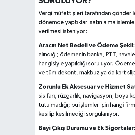
SORULUYOR?
Türkiye
Vergi müfettişleri tarafından gönderil
Video Galeri
dönemde yaptıkları satın alma işlemleri
verilmesi isteniyor:
Yaşam
Aracın Net Bedeli ve Ödeme Şekli:
Yemek Tarifleri
alındığı; ödemenin banka, PTT, havale
hangisiyle yapıldığı soruluyor. Ödeme 
ve tüm dekont, makbuz ya da kart slipl
Zorunlu Ek Aksesuar ve Hizmet Sat
sis farı, rüzgarlık, navigasyon, boya k
tutulmadığı; bu işlemler için hangi fir
kesilip kesilmediği sorgulanıyor.
Bayi Çıkış Durumu ve Ek Sigortalar