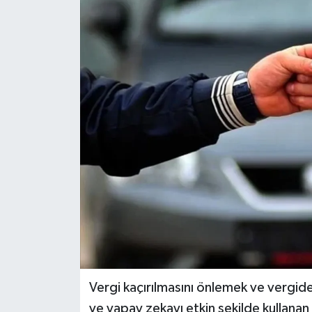
Dünya
Eğitim
Ekonomi
Emet
Foto Galeri
Gediz
Genel
Gündem
Vergi kaçırılmasını önlemek ve vergide
ve yapay zekayı etkin şekilde kullana
Hisarcık