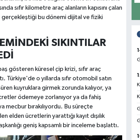
ında sıfır kilometre araç alanların kapısını çalan
 gerçekleştiği bu dönemi dijital ve fiziki
MİNDEKİ SIKINTILAR
1
EDİ
G
gösteren küresel çip krizi, sıfır araç
1
ı. Türkiye'de o yıllarda sıfır otomobil satın
K
süren kuyruklara girmek zorunda kalıyor, ya
cretler ödemeye zorlanıyor ya da fahiş
K
aya mecbur bırakılıyordu. Bu süreçte
G
en elden ücretlerin yarattığı kayıt dışılık
G
şkanlığı geniş kapsamlı bir inceleme başlattı.
1