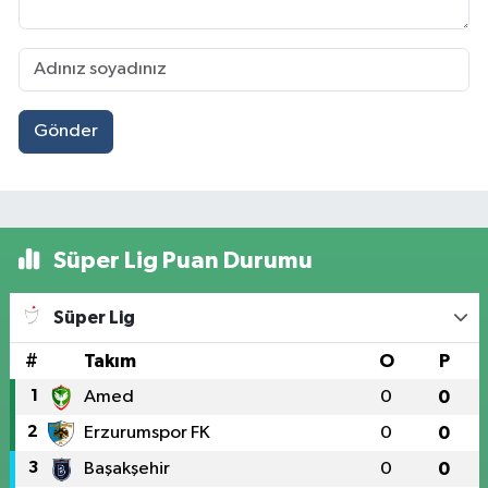
Gönder
Süper Lig Puan Durumu
Süper Lig
#
Takım
O
P
1
Amed
0
0
2
Erzurumspor FK
0
0
3
Başakşehir
0
0