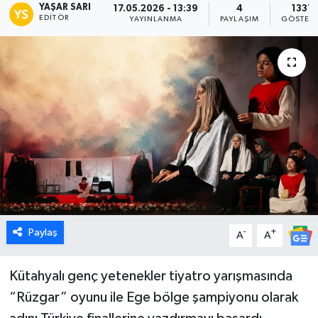
YAŞAR SARI
17.05.2026 - 13:39
4
1337
EDITÖR
YAYINLANMA
PAYLAŞIM
GÖSTER
Dünya
Eğitim
Ekonomi
Emet
Foto Galeri
Gediz
Paylaş
-
+
A
A
Genel
Kütahyalı genç yetenekler tiyatro yarışmasında
Gündem
“Rüzgar” oyunu ile Ege bölge şampiyonu olarak
Hisarcık