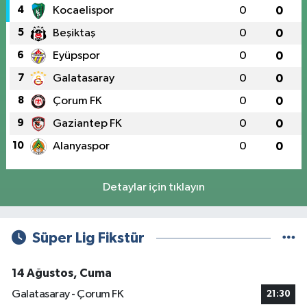
4
Kocaelispor
0
0
5
Beşiktaş
0
0
6
Eyüpspor
0
0
7
Galatasaray
0
0
8
Çorum FK
0
0
9
Gaziantep FK
0
0
10
Alanyaspor
0
0
Detaylar için tıklayın
Süper Lig Fikstür
14 Ağustos, Cuma
Galatasaray - Çorum FK
21:30