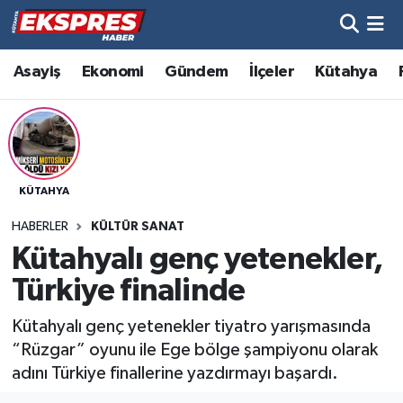
Altıntaş
Hava Durumu
Asayiş
Ekonomi
Gündem
İlçeler
Kütahya
Asayiş
Trafik Durumu
Aslanapa
Süper Lig Puan Durumu ve Fikstür
KÜTAHYA
Biyografiler
Tüm Manşetler
HABERLER
KÜLTÜR SANAT
Bölge
Son Dakika Haberleri
Kütahyalı genç yetenekler,
Türkiye finalinde
Çavdarhisar
Haber Arşivi
Kütahyalı genç yetenekler tiyatro yarışmasında
Domaniç
“Rüzgar” oyunu ile Ege bölge şampiyonu olarak
adını Türkiye finallerine yazdırmayı başardı.
Dumlupınar