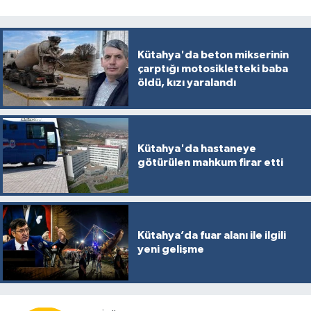
Kütahya'da beton mikserinin
çarptığı motosikletteki baba
öldü, kızı yaralandı
Kütahya'da hastaneye
götürülen mahkum firar etti
Kütahya’da fuar alanı ile ilgili
yeni gelişme