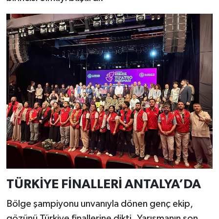
Türkiye
Video Galeri
Yaşam
Yemek Tarifleri
TÜRKİYE FİNALLERİ ANTALYA’DA
​Bölge şampiyonu unvanıyla dönen genç ekip,
gözünü Türkiye finallerine dikti. Yarışmanın son