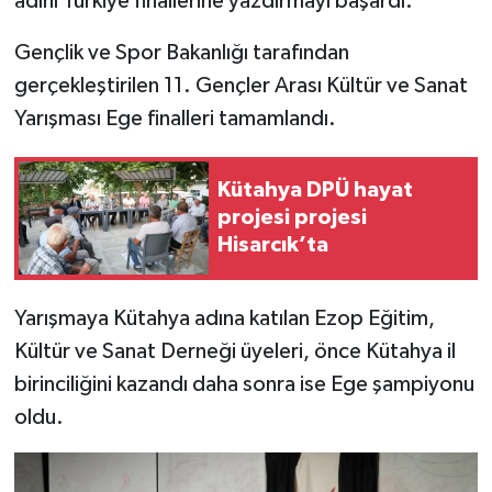
adını Türkiye finallerine yazdırmayı başardı.
Gençlik ve Spor Bakanlığı tarafından
İlçeler
gerçekleştirilen 11. Gençler Arası Kültür ve Sanat
Köşe Yazıları
Yarışması Ege finalleri tamamlandı.
Kültür Sanat
Kütahya DPÜ hayat
projesi projesi
Kütahya
Hisarcık’ta
Magazin
Yarışmaya Kütahya adına katılan Ezop Eğitim,
Otomobil
Kültür ve Sanat Derneği üyeleri, önce Kütahya il
birinciliğini kazandı daha sonra ise Ege şampiyonu
Pazarlar
oldu.
Politika