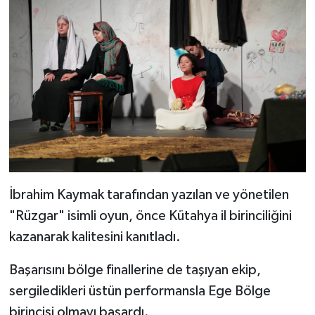
Resmi İlan
Rüya Tabirleri
Sağlık
Şaphane
Simav
Siyaset
İbrahim Kaymak tarafından yazılan ve yönetilen
"Rüzgar" isimli oyun, önce Kütahya il birinciliğini
Spor
kazanarak kalitesini kanıtladı.
Tavşanlı
Başarısını bölge finallerine de taşıyan ekip,
sergiledikleri üstün performansla Ege Bölge
Teknoloji
birincisi olmayı başardı.