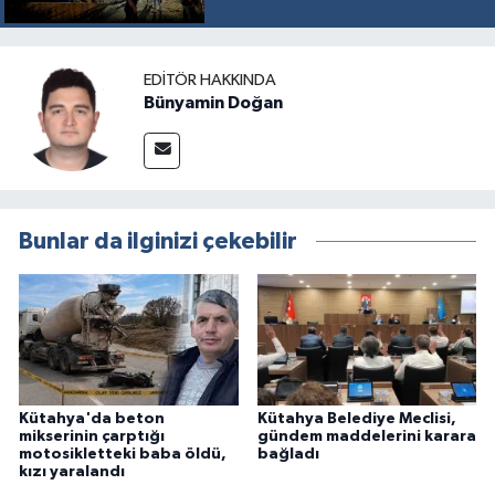
EDITÖR HAKKINDA
Bünyamin Doğan
Bunlar da ilginizi çekebilir
Kütahya'da beton
Kütahya Belediye Meclisi,
mikserinin çarptığı
gündem maddelerini karara
motosikletteki baba öldü,
bağladı
kızı yaralandı