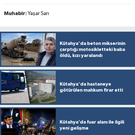
Türkiye
Muhabir:
Yaşar Sarı
Video Galeri
Yaşam
Kütahya'da beton mikserinin
çarptığı motosikletteki baba
Yemek Tarifleri
öldü, kızı yaralandı
Kütahya'da hastaneye
götürülen mahkum firar etti
Kütahya’da fuar alanı ile ilgili
yeni gelişme