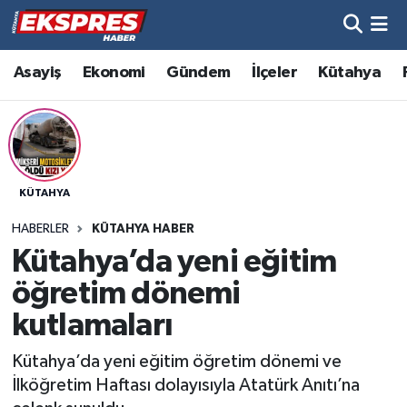
Altıntaş
Hava Durumu
Asayiş
Ekonomi
Gündem
İlçeler
Kütahya
Asayiş
Trafik Durumu
Aslanapa
Süper Lig Puan Durumu ve Fikstür
KÜTAHYA
Biyografiler
Tüm Manşetler
HABERLER
KÜTAHYA HABER
Bölge
Son Dakika Haberleri
Kütahya’da yeni eğitim
öğretim dönemi
Çavdarhisar
Haber Arşivi
kutlamaları
Domaniç
Kütahya’da yeni eğitim öğretim dönemi ve
İlköğretim Haftası dolayısıyla Atatürk Anıtı’na
Dumlupınar