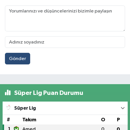
Gönder
Süper Lig Puan Durumu
Süper Lig
#
Takım
O
P
1
Amed
0
0