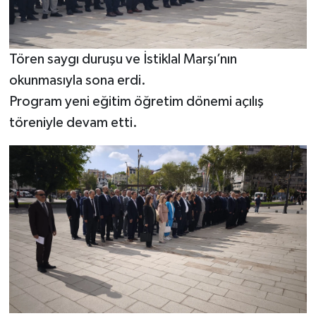
Resmi İlan
Rüya Tabirleri
Tören saygı duruşu ve İstiklal Marşı’nın
Sağlık
okunmasıyla sona erdi.
Program yeni eğitim öğretim dönemi açılış
Şaphane
töreniyle devam etti.
Simav
Siyaset
Spor
Tavşanlı
Teknoloji