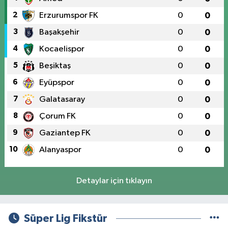
2
Erzurumspor FK
0
0
3
Başakşehir
0
0
4
Kocaelispor
0
0
5
Beşiktaş
0
0
6
Eyüpspor
0
0
7
Galatasaray
0
0
8
Çorum FK
0
0
9
Gaziantep FK
0
0
10
Alanyaspor
0
0
Detaylar için tıklayın
Süper Lig Fikstür