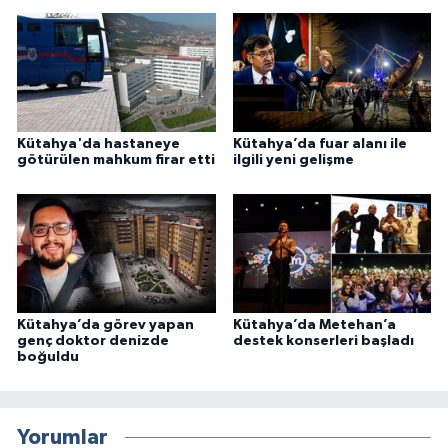
Kütahya'da hastaneye
Kütahya’da fuar alanı ile
götürülen mahkum firar etti
ilgili yeni gelişme
Kütahya’da görev yapan
Kütahya’da Metehan’a
genç doktor denizde
destek konserleri başladı
boğuldu
Yorumlar