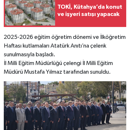
TOKİ, Kütahya’da konut
İlçeler
ve işyeri satışı yapacak
Köşe Yazıları
2025-2026 eğitim öğretim dönemi ve İlköğretim
Kültür Sanat
Haftası kutlamaları Atatürk Anıtı’na çelenk
sunulmasıyla başladı.
Kütahya
İl Milli Eğitim Müdürlüğü çelengi İl Milli Eğitim
Müdürü Mustafa Yılmaz tarafından sunuldu.
Magazin
Otomobil
Pazarlar
Politika