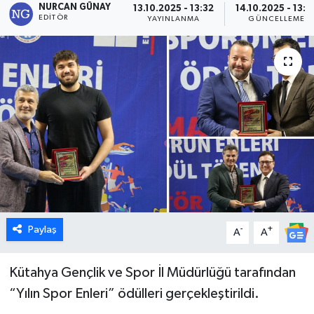
NURCAN GÜNAY
13.10.2025 - 13:32
14.10.2025 - 13:0
EDITÖR
YAYINLANMA
GÜNCELLEME
Dünya
Eğitim
Ekonomi
Emet
Foto Galeri
Gediz
Paylaş
-
+
A
A
Genel
Kütahya Gençlik ve Spor İl Müdürlüğü tarafından
Gündem
“Yılın Spor Enleri” ödülleri gerçekleştirildi.
Hisarcık