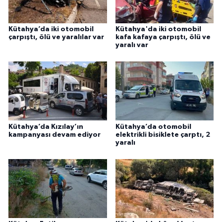
Kütahya’da iki otomobil
Kütahya'da iki otomobil
çarpıştı, ölü ve yaralılar var
kafa kafaya çarpıştı, ölü ve
yaralı var
Kütahya’da Kızılay’ın
Kütahya’da otomobil
kampanyası devam ediyor
elektrikli bisiklete çarptı, 2
yaralı