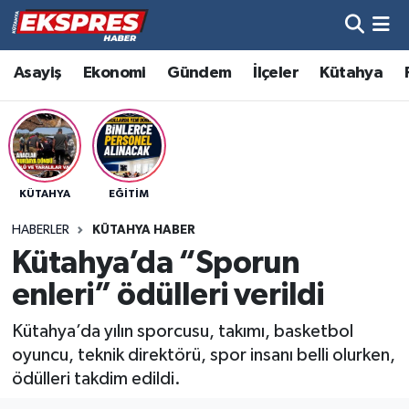
Altıntaş
Hava Durumu
Asayiş
Ekonomi
Gündem
İlçeler
Kütahya
Asayiş
Trafik Durumu
Aslanapa
Süper Lig Puan Durumu ve Fikstür
KÜTAHYA
EĞITIM
Biyografiler
Tüm Manşetler
HABERLER
KÜTAHYA HABER
Bölge
Son Dakika Haberleri
Kütahya’da “Sporun
enleri” ödülleri verildi
Çavdarhisar
Haber Arşivi
Kütahya’da yılın sporcusu, takımı, basketbol
Domaniç
oyuncu, teknik direktörü, spor insanı belli olurken,
ödülleri takdim edildi.
Dumlupınar