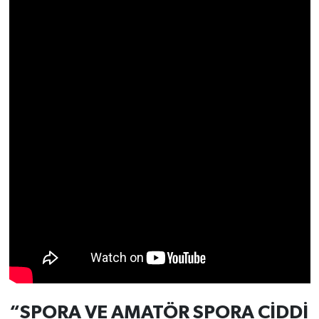
Resmi İlan
Rüya Tabirleri
Sağlık
Şaphane
Simav
Siyaset
Spor
Tavşanlı
Teknoloji
“SPORA VE AMATÖR SPORA CİDDİ