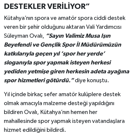
DESTEKLER VERİLİYOR”
Türkiye
Kütahya’nın spora ve amatör spora ciddi destek
Video Galeri
veren bir şehir olduğunu aktaran Vali Yardımcısı
Yaşam
Süleyman Ovalı,
“Sayın Valimiz Musa Işın
Beyefendi ve Gençlik Spor İl Müdürümüzün
Yemek Tarifleri
katkılarıyla geçen yıl ‘spor her yerde’
sloganıyla spor yapmak isteyen herkesi
yediden yetmişe giren herkesin adeta ayağına
spor hizmetleri götürdü.”
diye konuştu.
Yıl içinde birkaç sefer amatör kulüplere destek
olmak amacıyla malzeme desteği yapıldığını
bildiren Ovalı, Kütahya’nın hemen her
mahallesinde spor yapmak isteyen vatandaşlara
hizmet edildiğini bildirdi.