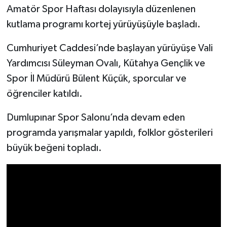
Amatör Spor Haftası dolayısıyla düzenlenen
kutlama programı kortej yürüyüşüyle başladı.
İlçeler
Cumhuriyet Caddesi’nde başlayan yürüyüşe Vali
Köşe Yazıları
Yardımcısı Süleyman Ovalı, Kütahya Gençlik ve
Kültür Sanat
Spor İl Müdürü Bülent Küçük, sporcular ve
öğrenciler katıldı.
Kütahya
Dumlupınar Spor Salonu’nda devam eden
Magazin
programda yarışmalar yapıldı, folklor gösterileri
büyük beğeni topladı.
Otomobil
Pazarlar
Politika