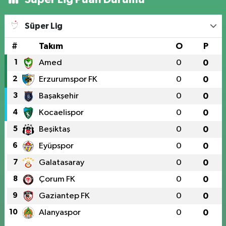
Süper Lig
#
Takım
O
P
1
Amed
0
0
2
Erzurumspor FK
0
0
3
Başakşehir
0
0
4
Kocaelispor
0
0
5
Beşiktaş
0
0
6
Eyüpspor
0
0
7
Galatasaray
0
0
8
Çorum FK
0
0
9
Gaziantep FK
0
0
10
Alanyaspor
0
0