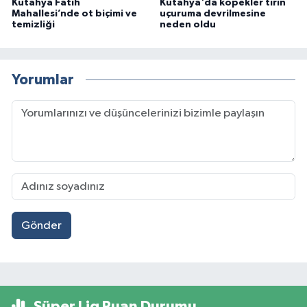
Kütahya Fatih
Kütahya'da köpekler tırın
Mahallesi’nde ot biçimi ve
uçuruma devrilmesine
temizliği
neden oldu
Yorumlar
Gönder
Süper Lig Puan Durumu