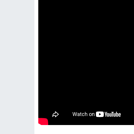
Resmi İlan
Rüya Tabirleri
Sağlık
Şaphane
Simav
Siyaset
Spor
Tavşanlı
Teknoloji