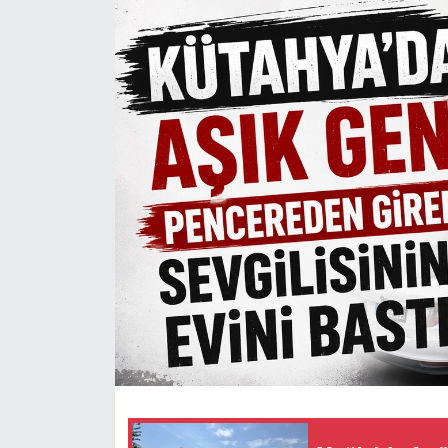
Dünya
Eğitim
Ekonomi
Emet
Foto Galeri
Gediz
Genel
Gündem
Hisarcık