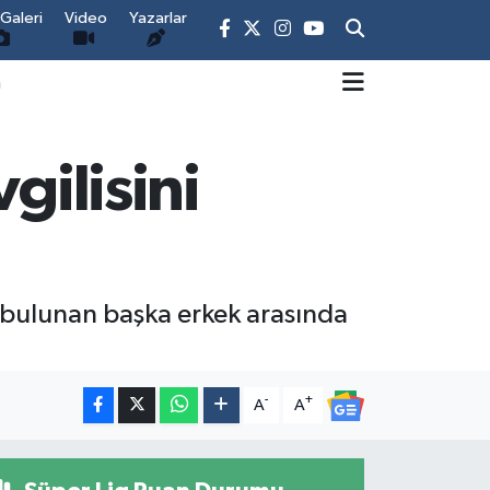
Galeri
Video
Yazarlar
m
gilisini
de bulunan başka erkek arasında
-
+
A
A