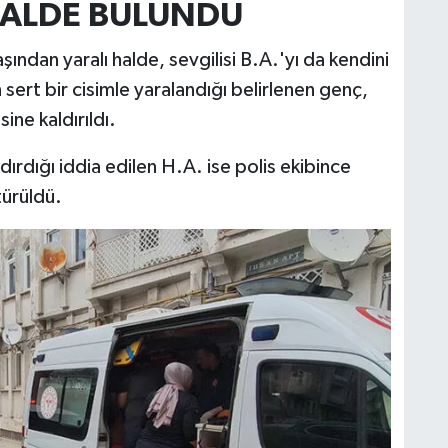
HALDE BULUNDU
ından yaralı halde, sevgilisi B.A.'yı da kendini
sert bir cisimle yaralandığı belirlenen genç,
ine kaldırıldı.
ırdığı iddia edilen H.A. ise polis ekibince
türüldü.