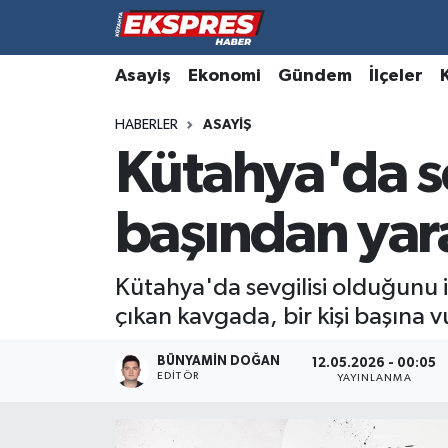
Altıntaş
Hava Durumu
Asayiş
Ekonomi
Gündem
İlçeler
HABERLER
ASAYIŞ
Asayiş
Trafik Durumu
Kütahya'da se
Aslanapa
Süper Lig Puan Durumu ve Fikstür
başından yara
Biyografiler
Tüm Manşetler
Bölge
Son Dakika Haberleri
Kütahya'da sevgilisi olduğunu i
çıkan kavgada, bir kişi başına v
Çavdarhisar
Haber Arşivi
BÜNYAMIN DOĞAN
12.05.2026 - 00:05
EDITÖR
Domaniç
YAYINLANMA
Dumlupınar