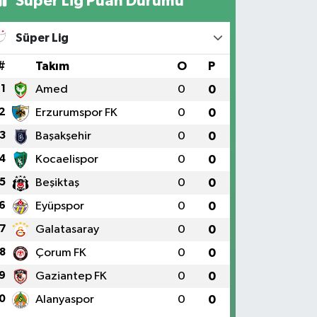
Süper Lig Puan Durumu
Süper Lig
#
Takım
O
P
1
Amed
0
0
2
Erzurumspor FK
0
0
3
Başakşehir
0
0
4
Kocaelispor
0
0
5
Beşiktaş
0
0
6
Eyüpspor
0
0
7
Galatasaray
0
0
8
Çorum FK
0
0
9
Gaziantep FK
0
0
0
Alanyaspor
0
0