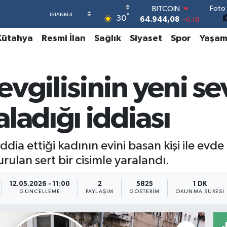
Foto 
DOLAR
°
30
47,7436
0.18
EURO
Kütahya
Resmi İlan
Sağlık
Siyaset
Spor
Yaşa
55,2510
0.32
STERLİN
64,4811
0.38
GRAM ALTIN
vgilisinin yeni sev
6660.55
0.03
BİST100
13.779
-14
ladığı iddiası
BITCOIN
64.944,08
-0.18
ddia ettiği kadının evini basan kişi ile ev
urulan sert bir cisimle yaralandı.
12.05.2026 - 11:00
2
5825
1 DK
GÜNCELLEME
PAYLAŞIM
GÖSTERIM
OKUNMA SÜRESI