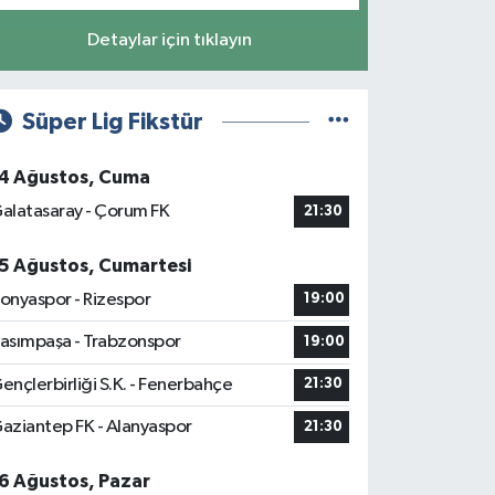
Detaylar için tıklayın
Süper Lig Fikstür
4 Ağustos, Cuma
alatasaray - Çorum FK
21:30
5 Ağustos, Cumartesi
onyaspor - Rizespor
19:00
asımpaşa - Trabzonspor
19:00
ençlerbirliği S.K. - Fenerbahçe
21:30
aziantep FK - Alanyaspor
21:30
6 Ağustos, Pazar