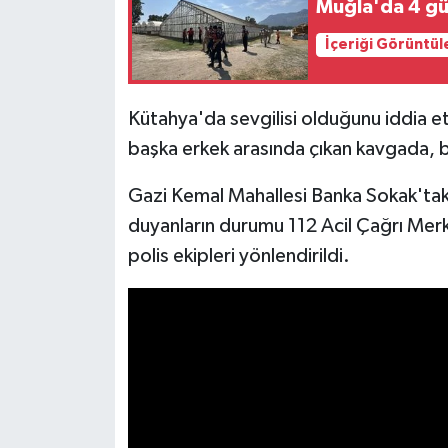
Muğla'da 4 gü
İçeriği Görüntül
İlçeler
Köşe Yazıları
Kütahya'da sevgilisi olduğunu iddia ett
başka erkek arasında çıkan kavgada, bir
Kültür Sanat
Gazi Kemal Mahallesi Banka Sokak'taki
Kütahya
duyanların durumu 112 Acil Çağrı Merke
Magazin
polis ekipleri yönlendirildi.
Otomobil
Pazarlar
Politika