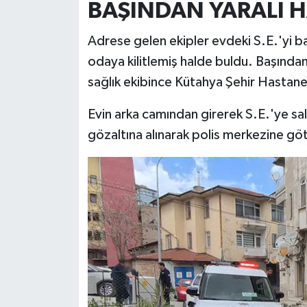
BAŞINDAN YARALI 
Türkiye
Adrese gelen ekipler evdeki S.E.'yi baş
Video Galeri
odaya kilitlemiş halde buldu. Başından 
sağlık ekibince Kütahya Şehir Hastanes
Yaşam
Evin arka camından girerek S.E.'ye sald
Yemek Tarifleri
gözaltına alınarak polis merkezine gö