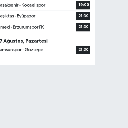
aşakşehir - Kocaelispor
19:00
eşiktaş - Eyüpspor
21:30
med - Erzurumspor FK
21:30
7 Ağustos, Pazartesi
amsunspor - Göztepe
21:30