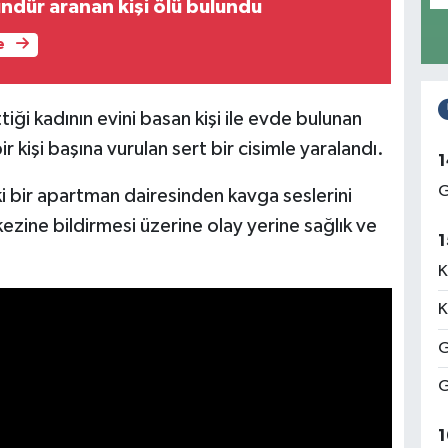
ndür aranan kişi ölü bulundu
e
iği kadının evini basan kişi ile evde bulunan
 kişi başına vurulan sert bir cisimle yaralandı.
1
G
 bir apartman dairesinden kavga seslerini
zine bildirmesi üzerine olay yerine sağlık ve
1
K
K
G
G
1