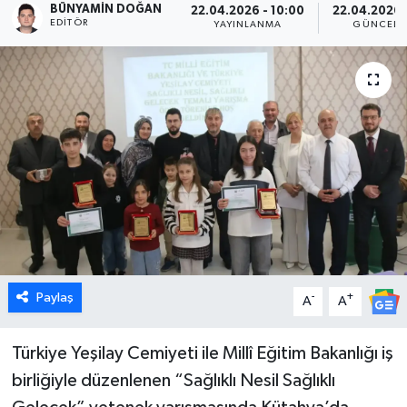
BÜNYAMIN DOĞAN
22.04.2026 - 10:00
22.04.2026 
EDITÖR
YAYINLANMA
GÜNCELL
Dünya
Eğitim
Ekonomi
Emet
Foto Galeri
Gediz
Paylaş
-
+
A
A
Genel
Türkiye Yeşilay Cemiyeti ile Millî Eğitim Bakanlığı iş
Gündem
birliğiyle düzenlenen “Sağlıklı Nesil Sağlıklı
Hisarcık