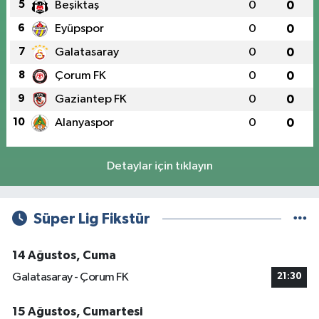
5
Beşiktaş
0
0
6
Eyüpspor
0
0
7
Galatasaray
0
0
8
Çorum FK
0
0
9
Gaziantep FK
0
0
10
Alanyaspor
0
0
Detaylar için tıklayın
Süper Lig Fikstür
14 Ağustos, Cuma
Galatasaray - Çorum FK
21:30
15 Ağustos, Cumartesi