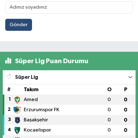
Gönder
Süper Lig Puan Durumu
Süper Lig
#
Takım
O
P
1
Amed
0
0
2
Erzurumspor FK
0
0
3
Başakşehir
0
0
4
Kocaelispor
0
0