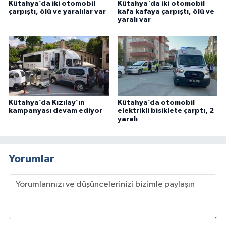
Kütahya’da iki otomobil
Kütahya'da iki otomobil
çarpıştı, ölü ve yaralılar var
kafa kafaya çarpıştı, ölü ve
yaralı var
Kütahya’da Kızılay’ın
Kütahya’da otomobil
kampanyası devam ediyor
elektrikli bisiklete çarptı, 2
yaralı
Yorumlar