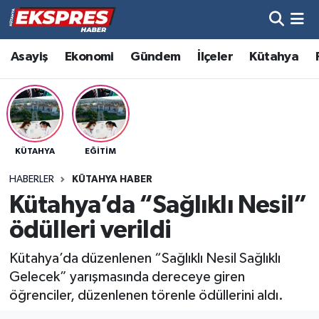
Altıntaş
Hava Durumu
Asayiş
Ekonomi
Gündem
İlçeler
Kütahya
Asayiş
Trafik Durumu
Aslanapa
Süper Lig Puan Durumu ve Fikstür
KÜTAHYA
EĞITIM
Biyografiler
Tüm Manşetler
HABERLER
KÜTAHYA HABER
Bölge
Son Dakika Haberleri
Kütahya’da “Sağlıklı Nesil”
ödülleri verildi
Çavdarhisar
Haber Arşivi
Kütahya’da düzenlenen “Sağlıklı Nesil Sağlıklı
Domaniç
Gelecek” yarışmasında dereceye giren
öğrenciler, düzenlenen törenle ödüllerini aldı.
Dumlupınar