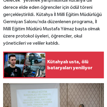
Gelecek” yetenek yarışmasında Kütahya’da
derece elde eden öğrenciler için ödül töreni
İlçeler
gerçekleştirildi. Kütahya İl Millî Eğitim Müdürlüğü
Germiyan Salonu’nda düzenlenen programa, İl
Köşe Yazıları
Millî Eğitim Müdürü Mustafa Yılmaz başta olmak
Kültür Sanat
üzere protokol üyeleri, öğrenciler, okul
yöneticileri ve veliler katıldı.
Kütahya
Magazin
Kütahyalı usta, ölü
bataryaları yeniliyor
Otomobil
Pazarlar
Politika