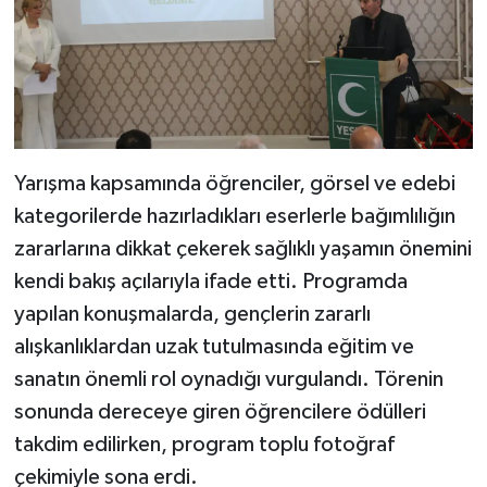
Resmi İlan
Rüya Tabirleri
Sağlık
Şaphane
Yarışma kapsamında öğrenciler, görsel ve edebi
kategorilerde hazırladıkları eserlerle bağımlılığın
Simav
zararlarına dikkat çekerek sağlıklı yaşamın önemini
kendi bakış açılarıyla ifade etti. Programda
Siyaset
yapılan konuşmalarda, gençlerin zararlı
Spor
alışkanlıklardan uzak tutulmasında eğitim ve
sanatın önemli rol oynadığı vurgulandı. Törenin
Tavşanlı
sonunda dereceye giren öğrencilere ödülleri
takdim edilirken, program toplu fotoğraf
Teknoloji
çekimiyle sona erdi.