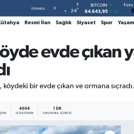
Foto 
DOLAR
°
24
47,6704
0
EURO
Kütahya
Resmi İlan
Sağlık
Siyaset
Spor
Yaşa
55,0406
-0.08
STERLİN
64,2143
0
GRAM ALTIN
öyde evde çıkan 
6500.87
0.12
BİST100
13.799
70
dı
BITCOIN
64.643,95
0.16
 köydeki bir evde çıkan ve ormana sıçradı.
4004
1 DK
AŞIM
GÖSTERIM
OKUNMA SÜRESI