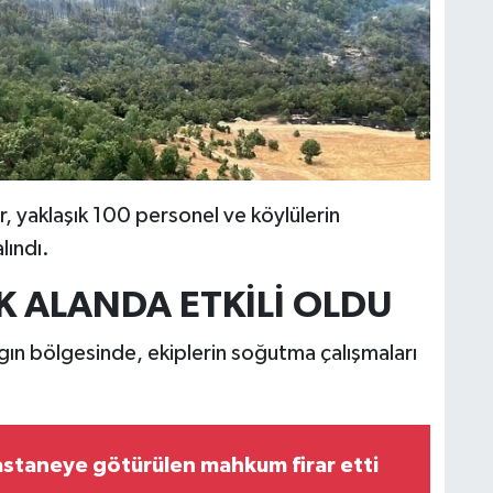
, yaklaşık 100 personel ve köylülerin
lındı.
K ALANDA ETKİLİ OLDU
angın bölgesinde, ekiplerin soğutma çalışmaları
staneye götürülen mahkum firar etti