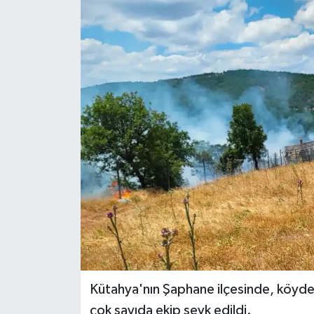
Dünya
Eğitim
Ekonomi
Emet
Foto Galeri
Gediz
Genel
Gündem
Kütahya'nın Şaphane ilçesinde, köyde
çok sayıda ekip sevk edildi.
Hisarcık