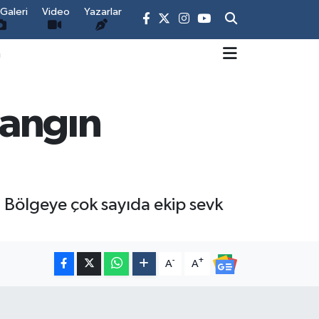
Galeri
Video
Yazarlar
m
yangın
 Bölgeye çok sayıda ekip sevk
-
+
A
A