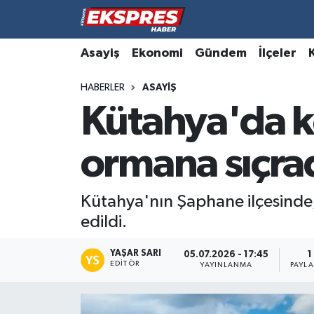
Altıntaş
Hava Durumu
Asayiş
Ekonomi
Gündem
İlçeler
HABERLER
ASAYIŞ
Asayiş
Trafik Durumu
Kütahya'da k
Aslanapa
Süper Lig Puan Durumu ve Fikstür
ormana sıçra
Biyografiler
Tüm Manşetler
Bölge
Son Dakika Haberleri
Kütahya'nın Şaphane ilçesinde,
edildi.
Çavdarhisar
Haber Arşivi
YAŞAR SARI
05.07.2026 - 17:45
1
EDITÖR
Domaniç
YAYINLANMA
PAYL
Dumlupınar