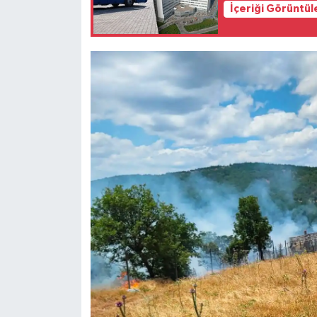
İçeriği Görüntül
Türkiye
Video Galeri
Yaşam
Yemek Tarifleri