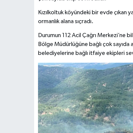
Kızılkoltuk köyündeki bir evde çıkan y
İlçeler
ormanlık alana sıçradı.
Köşe Yazıları
Durumun 112 Acil Çağrı Merkezi’ne bi
Bölge Müdürlüğüne bağlı çok sayıda a
Kültür Sanat
belediyelerine bağlı itfaiye ekipleri se
Kütahya
Magazin
Otomobil
Pazarlar
Politika