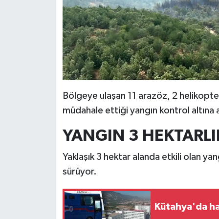
Resmi İlan
Rüya Tabirleri
Sağlık
Şaphane
Bölgeye ulaşan 11 arazöz, 2 helikopter
Simav
müdahale ettiği yangın kontrol altına a
Siyaset
YANGIN 3 HEKTARLI
Spor
Yaklaşık 3 hektar alanda etkili olan y
sürüyor.
Tavşanlı
Teknoloji
Kütahya'da ha