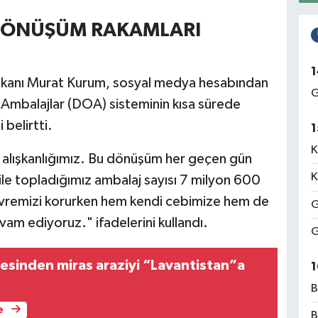
 DÖNÜŞÜM RAKAMLARI
1
i Bakanı Murat Kurum, sosyal medya hesabından
G
Ambalajlar (DOA) sisteminin kısa sürede
belirtti.
1
K
 alışkanlığımız. Bu dönüşüm her geçen gün
K
ile topladığımız ambalaj sayısı 7 milyon 600
evremizi korurken hem kendi cebimize hem de
G
m ediyoruz." ifadelerini kullandı.
G
lesinden miras araziyi “Lavantistan”a
1
B
e
B