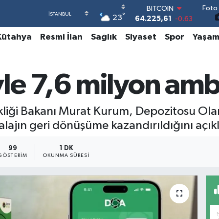
Foto 
64.225,61
-0.63
°
23
DOLAR
47,7143
0.16
Kütahya
Resmi İlan
Sağlık
Siyaset
Spor
Yaşa
EURO
55,0317
-0.02
STERLİN
64,2463
0.07
le 7,6 milyon amba
GRAM ALTIN
6510.40
0.45
BİST100
şikliği Bakanı Murat Kurum, Depozitosu Ol
13.799
70
ajın geri dönüşüme kazandırıldığını açıkl
99
1 DK
GÖSTERIM
OKUNMA SÜRESI