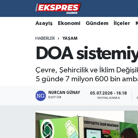
Altıntaş
Hava Durumu
Asayiş
Ekonomi
Gündem
İlçeler
HABERLER
YAŞAM
Asayiş
Trafik Durumu
DOA sistemiy
Aslanapa
Süper Lig Puan Durumu ve Fikstür
Çevre, Şehircilik ve İklim Deği
Biyografiler
Tüm Manşetler
5 günde 7 milyon 600 bin ambal
Bölge
Son Dakika Haberleri
NURCAN GÜNAY
05.07.2026 - 16:18
EDITÖR
YAYINLANMA
Çavdarhisar
Haber Arşivi
Domaniç
Dumlupınar