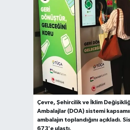
Dünya
Eğitim
Ekonomi
Emet
Foto Galeri
Gediz
Genel
Çevre, Şehircilik ve İklim Değişik
Ambalajlar (DOA) sistemi kapsamın
Gündem
ambalajın toplandığını açıkladı. Sis
673'e ulaştı.
Hisarcık