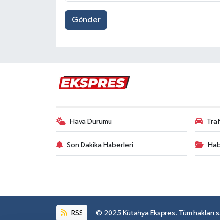
Gönder
Hava Durumu
Tra
Son Dakika Haberleri
Hab
RSS
© 2025 Kütahya Ekspres. Tüm hakları sak