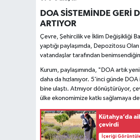
DOA SİSTEMİNDE GERİ
İlçeler
ARTIYOR
Köşe Yazıları
Çevre, Şehircilik ve İklim Değişikliğ
yaptığı paylaşımda, Depozitosu Olan 
Kültür Sanat
vatandaşlar tarafından benimsendiğini 
Kütahya
Kurum, paylaşımında, "DOA artık yeni
Magazin
daha da hızlanıyor. 5'inci günde DOA 
bine ulaştı. Atmıyor dönüştürüyor, ç
Otomobil
ülke ekonomimize katkı sağlamaya deva
Pazarlar
Kütahya’da ai
çevirdi
Politika
İçeriği Görüntül