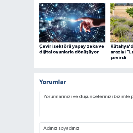
Çeviri sektörü yapay zeka ve
Kütahya’d
dijital oyunlarla dönüşüyor
araziyi “
çevirdi
Yorumlar