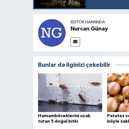
EDITÖR HAKKINDA
Nurcan Günay
Bunlar da ilginizi çekebilir
Hamamböceklerini uzak
Patates v
tutan 5 doğal bitki
böyle sak