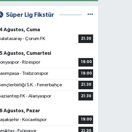
Süper Lig Fikstür
4 Ağustos, Cuma
alatasaray - Çorum FK
21:30
5 Ağustos, Cumartesi
onyaspor - Rizespor
19:00
asımpaşa - Trabzonspor
19:00
ençlerbirliği S.K. - Fenerbahçe
21:30
aziantep FK - Alanyaspor
21:30
6 Ağustos, Pazar
aşakşehir - Kocaelispor
19:00
eşiktaş - Eyüpspor
21:30