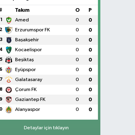
#
Takım
O
P
1
Amed
0
0
2
Erzurumspor FK
0
0
3
Başakşehir
0
0
4
Kocaelispor
0
0
5
Beşiktaş
0
0
6
Eyüpspor
0
0
7
Galatasaray
0
0
8
Çorum FK
0
0
9
Gaziantep FK
0
0
0
Alanyaspor
0
0
Detaylar için tıklayın