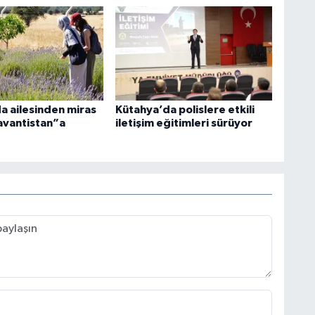
a ailesinden miras
Kütahya’da polislere etkili
Lavantistan”a
iletişim eğitimleri sürüyor