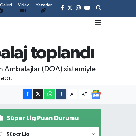
Galeri
Video
Yazarlar
m
laj toplandı
an Ambalajlar (DOA) sistemiyle
adı.
-
+
A
A
Süper Lig Puan Durumu
Süper Lig