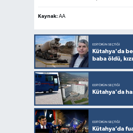
Türkiye
Kaynak:
AA
Video Galeri
Yaşam
EDITÖRÜN SEÇTIĞI
Yemek Tarifleri
Kütahya'da bet
baba öldü, kızı
EDITÖRÜN SEÇTIĞI
Kütahya'da ha
EDITÖRÜN SEÇTIĞI
Kütahya’da fuar