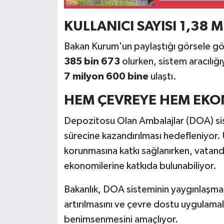
Resmi İlan
KULLANICI SAYISI 1,38 
Rüya Tabirleri
Bakan Kurum'un paylaştığı görsele gör
Sağlık
385 bin 673
olurken, sistem aracılığı
7 milyon 600 bine
ulaştı.
Şaphane
HEM ÇEVREYE HEM EKO
Simav
Depozitosu Olan Ambalajlar (DOA) sist
Siyaset
sürecine kazandırılması hedefleniyor
korunmasına katkı sağlanırken, vatand
Spor
ekonomilerine katkıda bulunabiliyor.
Tavşanlı
Bakanlık, DOA sisteminin yaygınlaşması
artırılmasını ve çevre dostu uygulama
Teknoloji
benimsenmesini amaçlıyor.