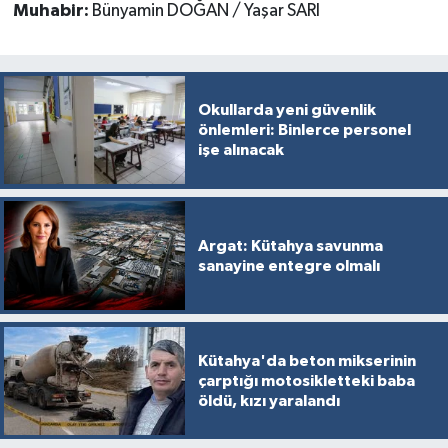
Muhabir:
Bünyamin DOĞAN / Yaşar SARI
Okullarda yeni güvenlik
önlemleri: Binlerce personel
işe alınacak
Argat: Kütahya savunma
sanayine entegre olmalı
Kütahya'da beton mikserinin
çarptığı motosikletteki baba
öldü, kızı yaralandı