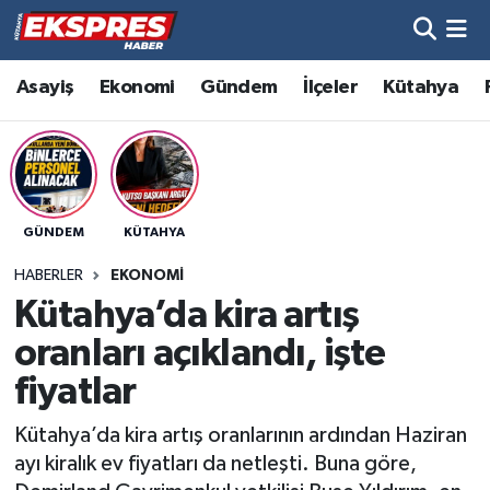
Altıntaş
Hava Durumu
Asayiş
Ekonomi
Gündem
İlçeler
Kütahya
Asayiş
Trafik Durumu
Aslanapa
Süper Lig Puan Durumu ve Fikstür
GÜNDEM
KÜTAHYA
Biyografiler
Tüm Manşetler
HABERLER
EKONOMI
Bölge
Son Dakika Haberleri
Kütahya’da kira artış
oranları açıklandı, işte
Çavdarhisar
Haber Arşivi
fiyatlar
Domaniç
Kütahya’da kira artış oranlarının ardından Haziran
ayı kiralık ev fiyatları da netleşti. Buna göre,
Dumlupınar