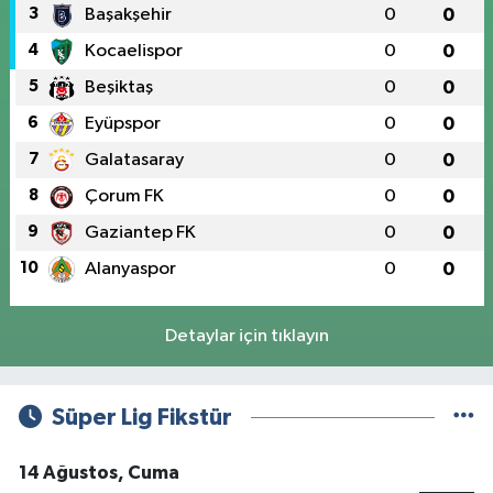
3
Başakşehir
0
0
4
Kocaelispor
0
0
5
Beşiktaş
0
0
6
Eyüpspor
0
0
7
Galatasaray
0
0
8
Çorum FK
0
0
9
Gaziantep FK
0
0
10
Alanyaspor
0
0
Detaylar için tıklayın
Süper Lig Fikstür
14 Ağustos, Cuma