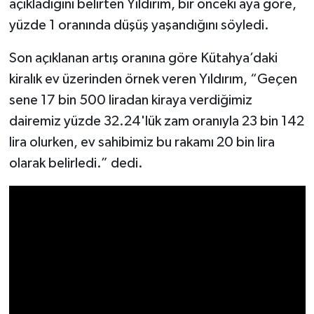
açıkladığını belirten Yıldırım, bir önceki aya göre,
Resmi İlan
yüzde 1 oranında düşüş yaşandığını söyledi.
Rüya Tabirleri
Son açıklanan artış oranına göre Kütahya’daki
Sağlık
kiralık ev üzerinden örnek veren Yıldırım, “Geçen
sene 17 bin 500 liradan kiraya verdiğimiz
Şaphane
dairemiz yüzde 32.24'lük zam oranıyla 23 bin 142
lira olurken, ev sahibimiz bu rakamı 20 bin lira
Simav
olarak belirledi.” dedi.
Siyaset
Spor
Tavşanlı
Teknoloji