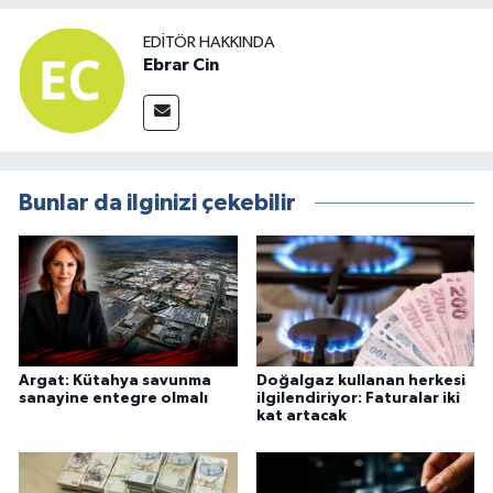
EDITÖR HAKKINDA
Ebrar Cin
Bunlar da ilginizi çekebilir
Argat: Kütahya savunma
Doğalgaz kullanan herkesi
sanayine entegre olmalı
ilgilendiriyor: Faturalar iki
kat artacak