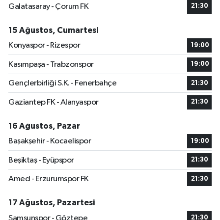
Galatasaray - Çorum FK
21:30
15 Ağustos, Cumartesi
Konyaspor - Rizespor
19:00
Kasımpaşa - Trabzonspor
19:00
Gençlerbirliği S.K. - Fenerbahçe
21:30
Gaziantep FK - Alanyaspor
21:30
16 Ağustos, Pazar
Başakşehir - Kocaelispor
19:00
Beşiktaş - Eyüpspor
21:30
Amed - Erzurumspor FK
21:30
17 Ağustos, Pazartesi
Samsunspor - Göztepe
21:30