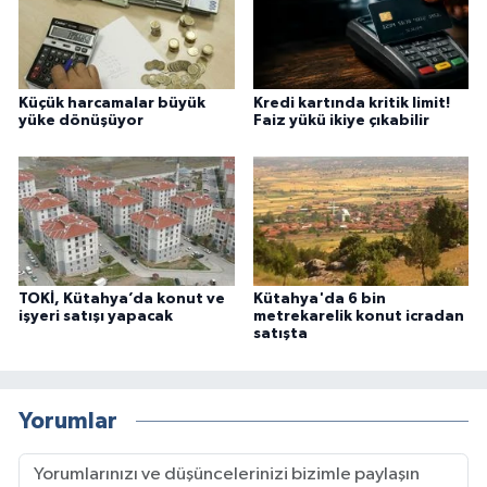
Küçük harcamalar büyük
Kredi kartında kritik limit!
yüke dönüşüyor
Faiz yükü ikiye çıkabilir
TOKİ, Kütahya’da konut ve
Kütahya'da 6 bin
işyeri satışı yapacak
metrekarelik konut icradan
satışta
Yorumlar