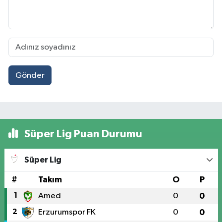
Gönder
Süper Lig Puan Durumu
Süper Lig
#
Takım
O
P
1
Amed
0
0
2
Erzurumspor FK
0
0