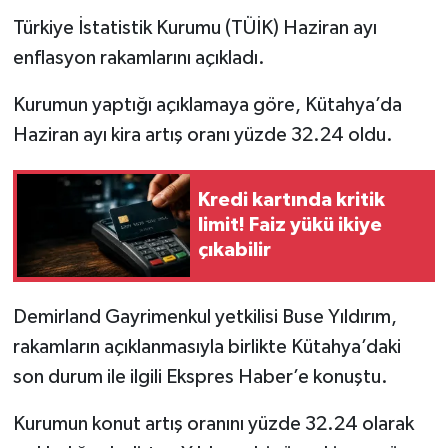
Türkiye İstatistik Kurumu (TÜİK) Haziran ayı
İlçeler
enflasyon rakamlarını açıkladı.
Köşe Yazıları
Kurumun yaptığı açıklamaya göre, Kütahya’da
Haziran ayı kira artış oranı yüzde 32.24 oldu.
Kültür Sanat
Kredi kartında kritik
Kütahya
limit! Faiz yükü ikiye
çıkabilir
Magazin
Otomobil
Demirland Gayrimenkul yetkilisi Buse Yıldırım,
rakamların açıklanmasıyla birlikte Kütahya’daki
Pazarlar
son durum ile ilgili Ekspres Haber’e konuştu.
Politika
Kurumun konut artış oranını yüzde 32.24 olarak