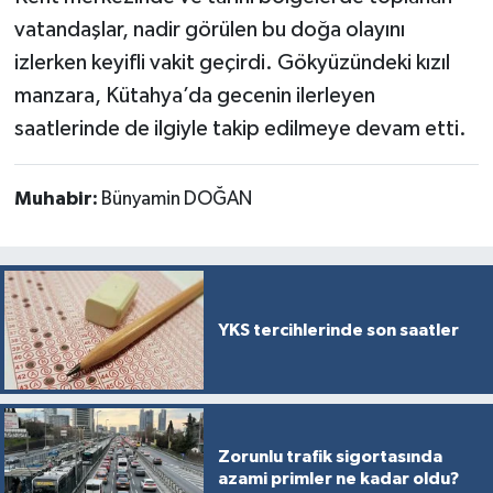
Resmi İlan
vatandaşlar, nadir görülen bu doğa olayını
izlerken keyifli vakit geçirdi. Gökyüzündeki kızıl
Rüya Tabirleri
manzara, Kütahya’da gecenin ilerleyen
Sağlık
saatlerinde de ilgiyle takip edilmeye devam etti.
Şaphane
Muhabir:
Bünyamin DOĞAN
Simav
Siyaset
YKS tercihlerinde son saatler
Spor
Tavşanlı
Teknoloji
Zorunlu trafik sigortasında
azami primler ne kadar oldu?