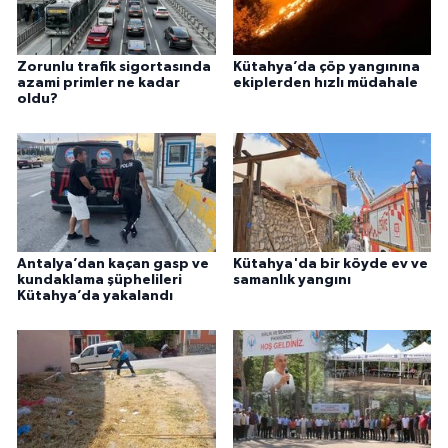
Zorunlu trafik sigortasında
Kütahya’da çöp yangınına
azami primler ne kadar
ekiplerden hızlı müdahale
oldu?
Antalya’dan kaçan gasp ve
Kütahya'da bir köyde ev ve
kundaklama şüphelileri
samanlık yangını
Kütahya’da yakalandı