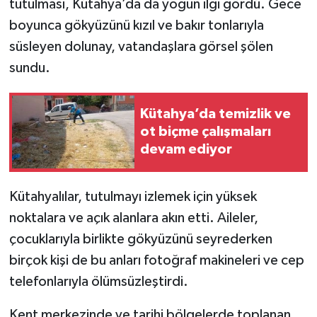
tutulması, Kütahya’da da yoğun ilgi gördü. Gece
boyunca gökyüzünü kızıl ve bakır tonlarıyla
İlçeler
süsleyen dolunay, vatandaşlara görsel şölen
sundu.
Köşe Yazıları
Kültür Sanat
Kütahya’da temizlik ve
ot biçme çalışmaları
Kütahya
devam ediyor
Magazin
Kütahyalılar, tutulmayı izlemek için yüksek
Otomobil
noktalara ve açık alanlara akın etti. Aileler,
çocuklarıyla birlikte gökyüzünü seyrederken
Pazarlar
birçok kişi de bu anları fotoğraf makineleri ve cep
telefonlarıyla ölümsüzleştirdi.
Politika
Kent merkezinde ve tarihi bölgelerde toplanan