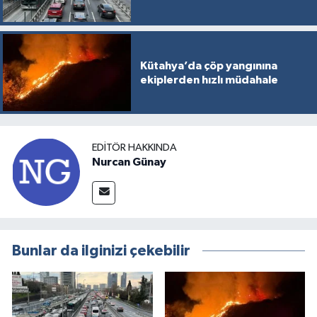
Türkiye
Video Galeri
Kütahya’da çöp yangınına
ekiplerden hızlı müdahale
Yaşam
Yemek Tarifleri
EDITÖR HAKKINDA
Nurcan Günay
Bunlar da ilginizi çekebilir