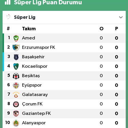
Süper Lig Puan Durumu
Süper Lig
#
Takım
O
P
1
Amed
0
0
2
Erzurumspor FK
0
0
3
Başakşehir
0
0
4
Kocaelispor
0
0
5
Beşiktaş
0
0
6
Eyüpspor
0
0
7
Galatasaray
0
0
8
Çorum FK
0
0
9
Gaziantep FK
0
0
10
Alanyaspor
0
0