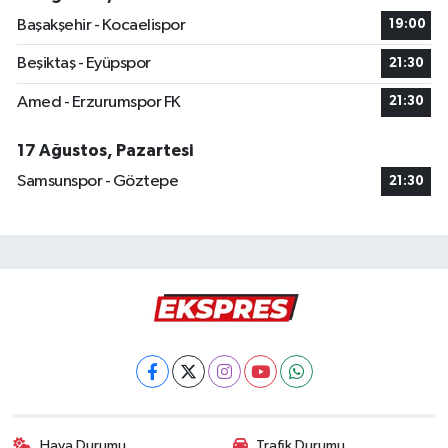
Başakşehir - Kocaelispor
19:00
Beşiktaş - Eyüpspor
21:30
Amed - Erzurumspor FK
21:30
17 Ağustos, Pazartesi
Samsunspor - Göztepe
21:30
Hava Durumu
Trafik Durumu