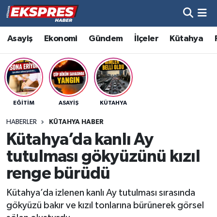
Altıntaş
Hava Durumu
Asayiş
Ekonomi
Gündem
İlçeler
Kütahya
Asayiş
Trafik Durumu
Aslanapa
Süper Lig Puan Durumu ve Fikstür
EĞITIM
ASAYIŞ
KÜTAHYA
Biyografiler
Tüm Manşetler
HABERLER
KÜTAHYA HABER
Bölge
Son Dakika Haberleri
Kütahya’da kanlı Ay
tutulması gökyüzünü kızıl
Çavdarhisar
Haber Arşivi
renge bürüdü
Domaniç
Kütahya’da izlenen kanlı Ay tutulması sırasında
gökyüzü bakır ve kızıl tonlarına bürünerek görsel
Dumlupınar