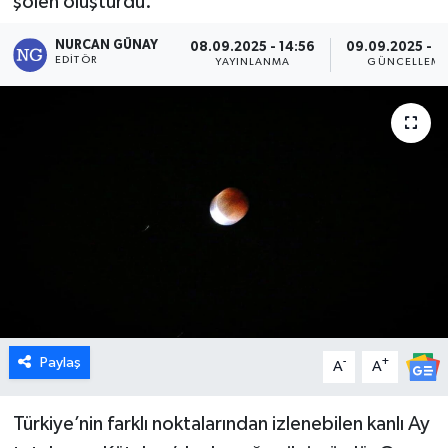
şölen oluşturdu.
Dünya
NURCAN GÜNAY
08.09.2025 - 14:56
09.09.2025 - 1
EDITÖR
YAYINLANMA
GÜNCELLEM
Eğitim
Ekonomi
Emet
Foto Galeri
Gediz
Genel
Paylaş
-
+
A
A
Gündem
Türkiye’nin farklı noktalarından izlenebilen kanlı Ay
Hisarcık