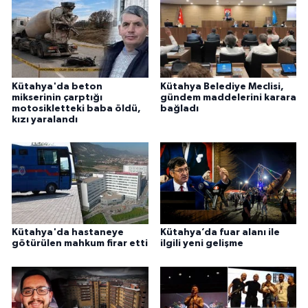
Kütahya'da beton
Kütahya Belediye Meclisi,
mikserinin çarptığı
gündem maddelerini karara
motosikletteki baba öldü,
bağladı
kızı yaralandı
Kütahya'da hastaneye
Kütahya’da fuar alanı ile
götürülen mahkum firar etti
ilgili yeni gelişme