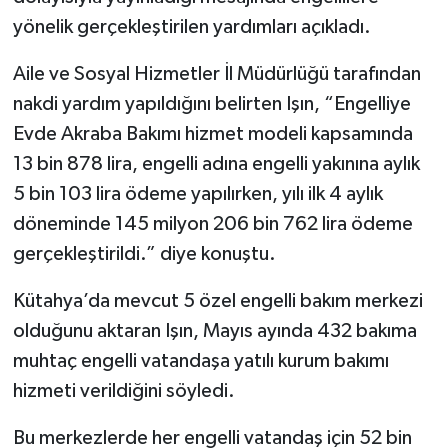
yönelik gerçekleştirilen yardımları açıkladı.
İlçeler
Aile ve Sosyal Hizmetler İl Müdürlüğü tarafından
Köşe Yazıları
nakdi yardım yapıldığını belirten Işın, “Engelliye
Evde Akraba Bakımı hizmet modeli kapsamında
Kültür Sanat
13 bin 878 lira, engelli adına engelli yakınına aylık
5 bin 103 lira ödeme yapılırken, yılı ilk 4 aylık
Kütahya
döneminde 145 milyon 206 bin 762 lira ödeme
Magazin
gerçekleştirildi.” diye konuştu.
Kütahya’da mevcut 5 özel engelli bakım merkezi
Otomobil
olduğunu aktaran Işın, Mayıs ayında 432 bakıma
Pazarlar
muhtaç engelli vatandaşa yatılı kurum bakımı
hizmeti verildiğini söyledi.
Politika
Bu merkezlerde her engelli vatandaş için 52 bin