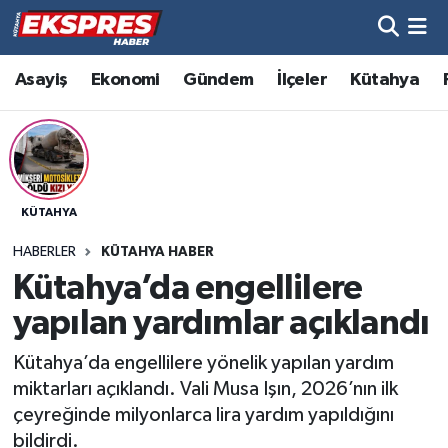
Altıntaş
Hava Durumu
Asayiş
Ekonomi
Gündem
İlçeler
Kütahya
Asayiş
Trafik Durumu
Aslanapa
Süper Lig Puan Durumu ve Fikstür
KÜTAHYA
Biyografiler
Tüm Manşetler
HABERLER
KÜTAHYA HABER
Bölge
Son Dakika Haberleri
Kütahya’da engellilere
yapılan yardımlar açıklandı
Çavdarhisar
Haber Arşivi
Kütahya’da engellilere yönelik yapılan yardım
Domaniç
miktarları açıklandı. Vali Musa Işın, 2026’nın ilk
çeyreğinde milyonlarca lira yardım yapıldığını
Dumlupınar
bildirdi.