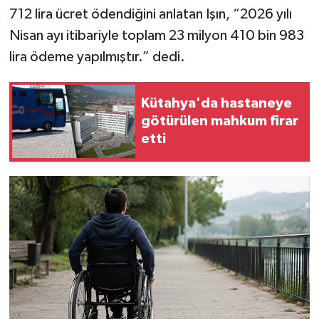
Resmi İlan
712 lira ücret ödendiğini anlatan Işın, “2026 yılı
Nisan ayı itibariyle toplam 23 milyon 410 bin 983
Rüya Tabirleri
lira ödeme yapılmıştır.” dedi.
Sağlık
Kütahya'da hastaneye
Şaphane
götürülen mahkum firar
etti
Simav
Siyaset
Spor
Tavşanlı
Teknoloji