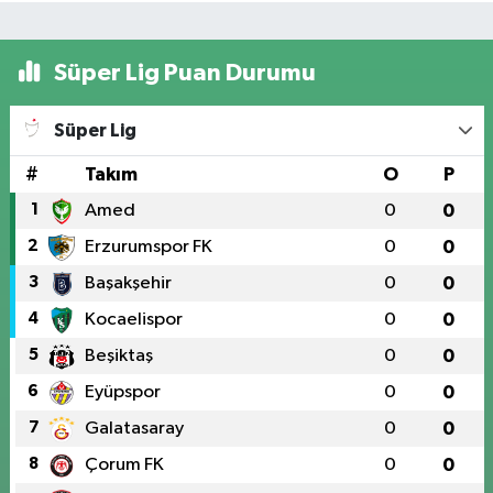
Süper Lig Puan Durumu
Süper Lig
#
Takım
O
P
1
Amed
0
0
2
Erzurumspor FK
0
0
3
Başakşehir
0
0
4
Kocaelispor
0
0
5
Beşiktaş
0
0
6
Eyüpspor
0
0
7
Galatasaray
0
0
8
Çorum FK
0
0