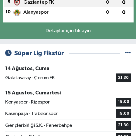
9
Gaziantep FK
0
0
10
Alanyaspor
0
0
Detaylar için tıklayın
Süper Lig Fikstür
14 Ağustos, Cuma
Galatasaray - Çorum FK
21:30
15 Ağustos, Cumartesi
Konyaspor - Rizespor
19:00
Kasımpaşa - Trabzonspor
19:00
Gençlerbirliği S.K. - Fenerbahçe
21:30