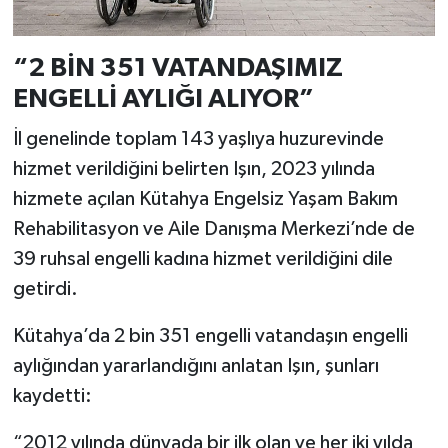
Türkiye
“2 BİN 351 VATANDAŞIMIZ
Video Galeri
ENGELLİ AYLIĞI ALIYOR”
Yaşam
İl genelinde toplam 143 yaşlıya huzurevinde
hizmet verildiğini belirten Işın, 2023 yılında
Yemek Tarifleri
hizmete açılan Kütahya Engelsiz Yaşam Bakım
Rehabilitasyon ve Aile Danışma Merkezi’nde de
39 ruhsal engelli kadına hizmet verildiğini dile
getirdi.
Kütahya’da 2 bin 351 engelli vatandaşın engelli
aylığından yararlandığını anlatan Işın, şunları
kaydetti:
“2012 yılında dünyada bir ilk olan ve her iki yılda