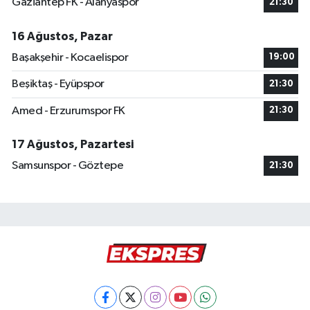
Gaziantep FK - Alanyaspor
21:30
16 Ağustos, Pazar
Başakşehir - Kocaelispor
19:00
Beşiktaş - Eyüpspor
21:30
Amed - Erzurumspor FK
21:30
17 Ağustos, Pazartesi
Samsunspor - Göztepe
21:30