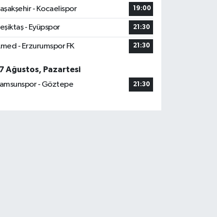
aşakşehir - Kocaelispor
19:00
eşiktaş - Eyüpspor
21:30
med - Erzurumspor FK
21:30
7 Ağustos, Pazartesi
amsunspor - Göztepe
21:30