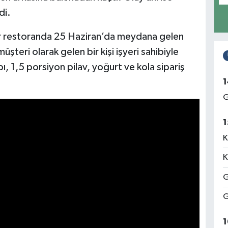
di.
ir restoranda 25 Haziran’da meydana gelen
teri olarak gelen bir kişi işyeri sahibiyle
 1,5 porsiyon pilav, yoğurt ve kola sipariş
1
G
1
K
K
G
G
1