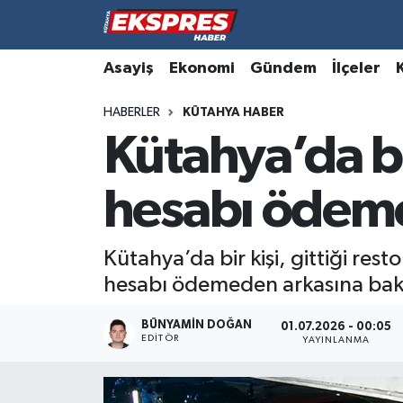
Altıntaş
Hava Durumu
Asayiş
Ekonomi
Gündem
İlçeler
HABERLER
KÜTAHYA HABER
Asayiş
Trafik Durumu
Kütahya’da bir
Aslanapa
Süper Lig Puan Durumu ve Fikstür
hesabı ödeme
Biyografiler
Tüm Manşetler
Bölge
Son Dakika Haberleri
Kütahya’da bir kişi, gittiği rest
hesabı ödemeden arkasına bak
Çavdarhisar
Haber Arşivi
BÜNYAMIN DOĞAN
01.07.2026 - 00:05
EDITÖR
Domaniç
YAYINLANMA
Dumlupınar