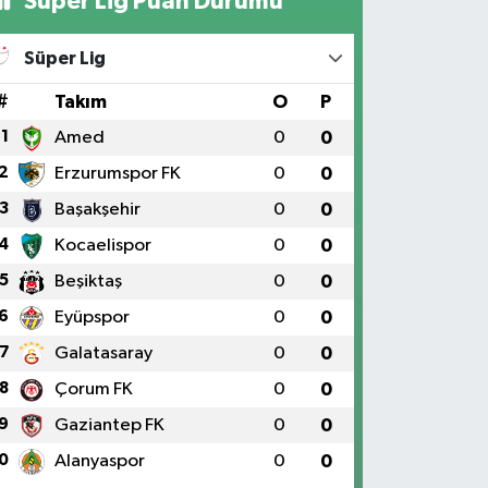
Süper Lig Puan Durumu
Süper Lig
#
Takım
O
P
1
Amed
0
0
2
Erzurumspor FK
0
0
3
Başakşehir
0
0
4
Kocaelispor
0
0
5
Beşiktaş
0
0
6
Eyüpspor
0
0
7
Galatasaray
0
0
8
Çorum FK
0
0
9
Gaziantep FK
0
0
0
Alanyaspor
0
0