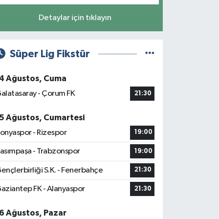
Detaylar için tıklayın
Süper Lig Fikstür
4 Ağustos, Cuma
alatasaray - Çorum FK
21:30
5 Ağustos, Cumartesi
onyaspor - Rizespor
19:00
asımpaşa - Trabzonspor
19:00
ençlerbirliği S.K. - Fenerbahçe
21:30
aziantep FK - Alanyaspor
21:30
6 Ağustos, Pazar