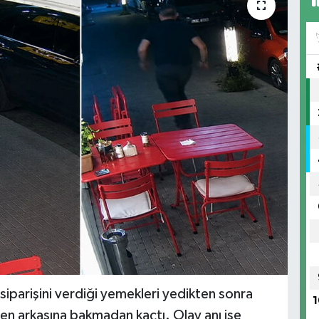
 siparişini verdiği yemekleri yedikten sonra
1
den arkasına bakmadan kaçtı. Olay anı ise