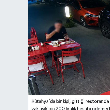
Dünya
Eğitim
Ekonomi
Emet
Foto Galeri
Gediz
Genel
Gündem
Kütahya’da bir kişi, gittiği restoranda
yaklaşık bin 200 liralık hesabı ödeme
Hisarcık