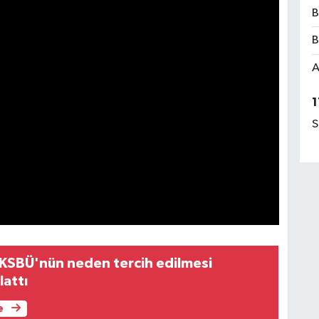
B
B
A
1
S
 KSBÜ'nün neden tercih edilmesi
lattı
e