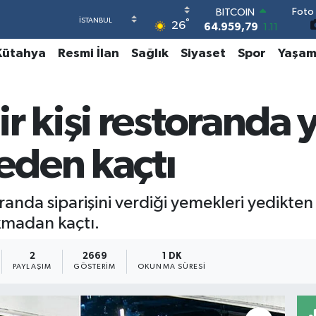
Foto 
DOLAR
°
26
47,7436
0.18
EURO
Kütahya
Resmi İlan
Sağlık
Siyaset
Spor
Yaşa
55,2510
0.32
STERLİN
64,4811
0.38
GRAM ALTIN
 kişi restoranda ye
6660.55
0.03
BİST100
13.779
-14
den kaçtı
BITCOIN
64.959,79
1.11
oranda siparişini verdiği yemekleri yedikten 
madan kaçtı.
2
2669
1 DK
PAYLAŞIM
GÖSTERIM
OKUNMA SÜRESI