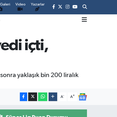
Galeri
Video
Yazarlar
m
di içti,
sonra yaklaşık bin 200 liralık
-
+
A
A