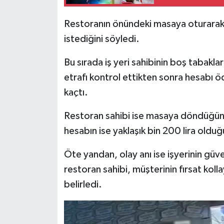
Türkiye
Restoranın önündeki masaya oturarak 
Video Galeri
istediğini söyledi.
Yaşam
Bu sırada iş yeri sahibinin boş tabakları
etrafı kontrol ettikten sonra hesabı
Yemek Tarifleri
kaçtı.
Restoran sahibi ise masaya döndüğün
hesabın ise yaklaşık bin 200 lira olduğ
Öte yandan, olay anı ise işyerinin güv
restoran sahibi, müşterinin fırsat ko
belirledi.