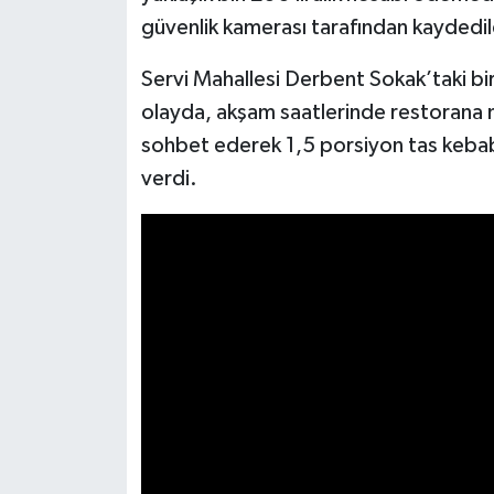
güvenlik kamerası tarafından kaydedil
İlçeler
Servi Mahallesi Derbent Sokak’taki b
Köşe Yazıları
olayda, akşam saatlerinde restorana müş
sohbet ederek 1,5 porsiyon tas kebabı,
Kültür Sanat
verdi.
Kütahya
Magazin
Otomobil
Pazarlar
Politika