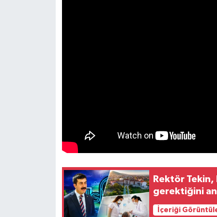
Resmi İlan
Rüya Tabirleri
Sağlık
Şaphane
Simav
Siyaset
Spor
Tavşanlı
Rektör Tekin,
gerektiğini an
Teknoloji
İçeriği Görüntül