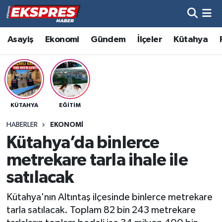
Altıntaş
Hava Durumu
Asayiş
Ekonomi
Gündem
İlçeler
Kütahya
Asayiş
Trafik Durumu
Aslanapa
Süper Lig Puan Durumu ve Fikstür
KÜTAHYA
EĞITIM
Biyografiler
Tüm Manşetler
HABERLER
EKONOMI
Bölge
Son Dakika Haberleri
Kütahya’da binlerce
metrekare tarla ihale ile
Çavdarhisar
Haber Arşivi
satılacak
Domaniç
Kütahya'nın Altıntaş ilçesinde binlerce metrekare
tarla satılacak. Toplam 82 bin 243 metrekare
Dumlupınar