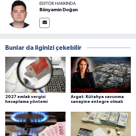
EDITÖR HAKKINDA
Bünyamin Doğan
Bunlar da ilginizi çekebilir
2027 emlak vergisi
Argat: Kütahya savunma
hesaplama yöntemi
sanayine entegre olmalı