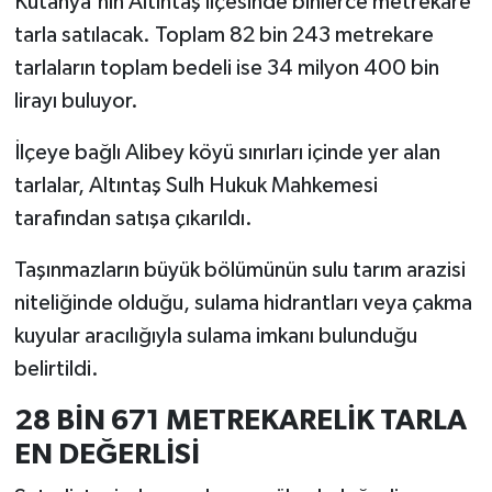
Kütahya'nın Altıntaş ilçesinde binlerce metrekare
tarla satılacak. Toplam 82 bin 243 metrekare
İlçeler
tarlaların toplam bedeli ise 34 milyon 400 bin
lirayı buluyor.
Köşe Yazıları
İlçeye bağlı Alibey köyü sınırları içinde yer alan
Kültür Sanat
tarlalar, Altıntaş Sulh Hukuk Mahkemesi
tarafından satışa çıkarıldı.
Kütahya
Taşınmazların büyük bölümünün sulu tarım arazisi
Magazin
niteliğinde olduğu, sulama hidrantları veya çakma
Otomobil
kuyular aracılığıyla sulama imkanı bulunduğu
belirtildi.
Pazarlar
28 BİN 671 METREKARELİK TARLA
Politika
EN DEĞERLİSİ