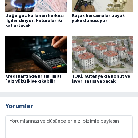
Doğalgaz kullanan herkesi
Küçük harcamalar büyük
ilgilendiriyor: Faturalar iki
yüke dönüşüyor
kat artacak
Kredi kartında kritik limit!
TOKİ, Kütahya’da konut ve
Faiz yükü ikiye çıkabilir
işyeri satışı yapacak
Yorumlar