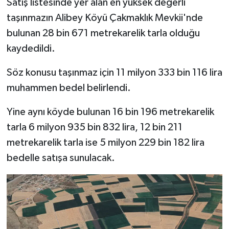
Satış listesinde yer alan en yüksek değerli
Resmi İlan
taşınmazın Alibey Köyü Çakmaklık Mevkii'nde
Rüya Tabirleri
bulunan 28 bin 671 metrekarelik tarla olduğu
kaydedildi.
Sağlık
Söz konusu taşınmaz için 11 milyon 333 bin 116 lira
Şaphane
muhammen bedel belirlendi.
Simav
Yine aynı köyde bulunan 16 bin 196 metrekarelik
tarla 6 milyon 935 bin 832 lira, 12 bin 211
Siyaset
metrekarelik tarla ise 5 milyon 229 bin 182 lira
bedelle satışa sunulacak.
Spor
Tavşanlı
Teknoloji