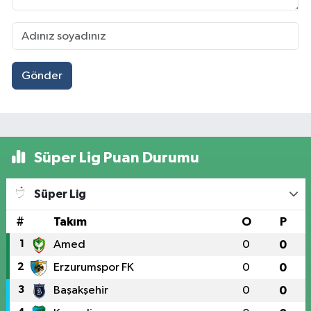
Gönder
Süper Lig Puan Durumu
Süper Lig
#
Takım
O
P
1
Amed
0
0
2
Erzurumspor FK
0
0
3
Başakşehir
0
0