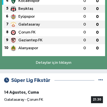
4
Kocaelispor
0
0
5
Beşiktaş
0
0
6
Eyüpspor
0
0
7
Galatasaray
0
0
8
Çorum FK
0
0
9
Gaziantep FK
0
0
10
Alanyaspor
0
0
Detaylar için tıklayın
Süper Lig Fikstür
14 Ağustos, Cuma
Galatasaray - Çorum FK
21:30