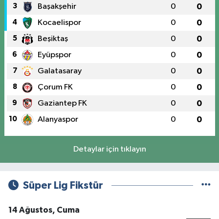
3
Başakşehir
0
0
4
Kocaelispor
0
0
5
Beşiktaş
0
0
6
Eyüpspor
0
0
7
Galatasaray
0
0
8
Çorum FK
0
0
9
Gaziantep FK
0
0
10
Alanyaspor
0
0
Detaylar için tıklayın
Süper Lig Fikstür
14 Ağustos, Cuma