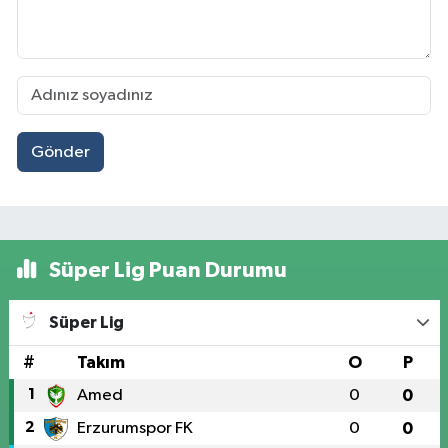
Gönder
Süper Lig Puan Durumu
Süper Lig
#
Takım
O
P
1
Amed
0
0
2
Erzurumspor FK
0
0