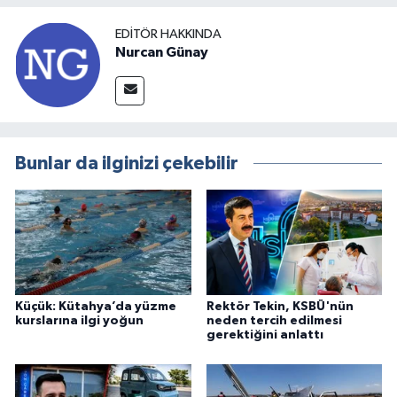
EDITÖR HAKKINDA
Nurcan Günay
Bunlar da ilginizi çekebilir
Küçük: Kütahya’da yüzme
Rektör Tekin, KSBÜ'nün
kurslarına ilgi yoğun
neden tercih edilmesi
gerektiğini anlattı