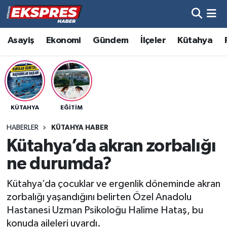
Altıntaş
Hava Durumu
Asayiş
Ekonomi
Gündem
İlçeler
Kütahya
Asayiş
Trafik Durumu
Aslanapa
Süper Lig Puan Durumu ve Fikstür
KÜTAHYA
EĞITIM
Biyografiler
Tüm Manşetler
HABERLER
KÜTAHYA HABER
Bölge
Son Dakika Haberleri
Kütahya’da akran zorbalığı
ne durumda?
Çavdarhisar
Haber Arşivi
Kütahya’da çocuklar ve ergenlik döneminde akran
Domaniç
zorbalığı yaşandığını belirten Özel Anadolu
Hastanesi Uzman Psikoloğu Halime Hataş, bu
Dumlupınar
konuda aileleri uyardı.