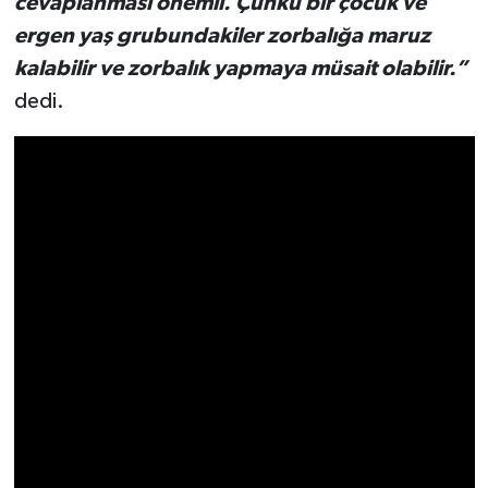
cevaplanması önemli. Çünkü bir çocuk ve
Resmi İlan
ergen yaş grubundakiler zorbalığa maruz
Rüya Tabirleri
kalabilir ve zorbalık yapmaya müsait olabilir.”
dedi.
Sağlık
Şaphane
Simav
Siyaset
Spor
Tavşanlı
Teknoloji