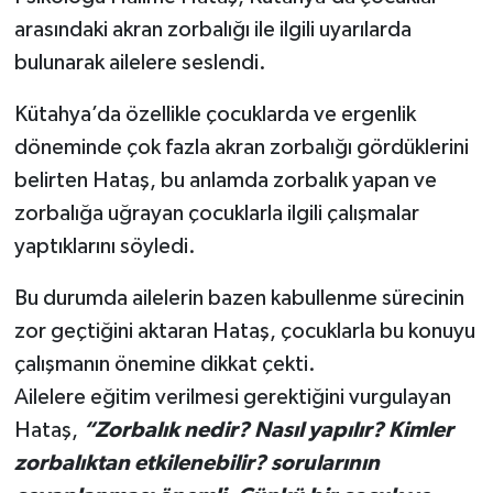
arasındaki akran zorbalığı ile ilgili uyarılarda
İlçeler
bulunarak ailelere seslendi.
Köşe Yazıları
Kütahya’da özellikle çocuklarda ve ergenlik
döneminde çok fazla akran zorbalığı gördüklerini
Kültür Sanat
belirten Hataş, bu anlamda zorbalık yapan ve
zorbalığa uğrayan çocuklarla ilgili çalışmalar
Kütahya
yaptıklarını söyledi.
Magazin
Bu durumda ailelerin bazen kabullenme sürecinin
zor geçtiğini aktaran Hataş, çocuklarla bu konuyu
Otomobil
çalışmanın önemine dikkat çekti.
Pazarlar
Ailelere eğitim verilmesi gerektiğini vurgulayan
Hataş,
“Zorbalık nedir? Nasıl yapılır? Kimler
Politika
zorbalıktan etkilenebilir? sorularının