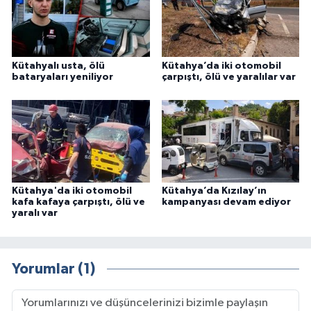
Kütahyalı usta, ölü
Kütahya’da iki otomobil
bataryaları yeniliyor
çarpıştı, ölü ve yaralılar var
Kütahya'da iki otomobil
Kütahya’da Kızılay’ın
kafa kafaya çarpıştı, ölü ve
kampanyası devam ediyor
yaralı var
Yorumlar (1)