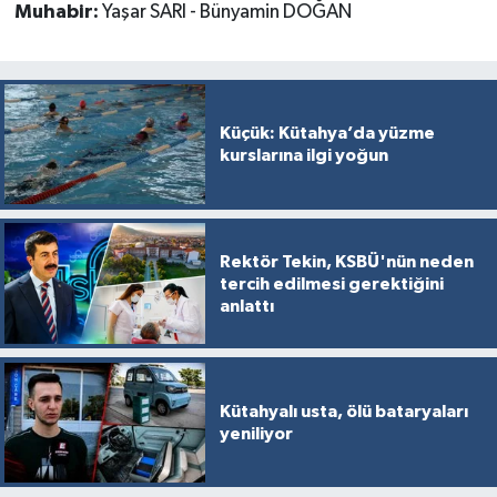
Muhabir:
Yaşar SARI - Bünyamin DOĞAN
Küçük: Kütahya’da yüzme
kurslarına ilgi yoğun
Rektör Tekin, KSBÜ'nün neden
tercih edilmesi gerektiğini
anlattı
Kütahyalı usta, ölü bataryaları
yeniliyor