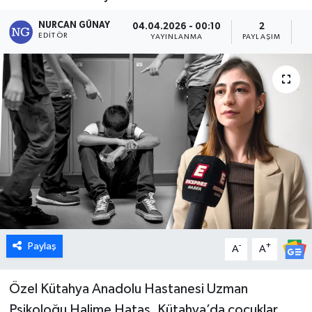
Dünya
NURCAN GÜNAY
04.04.2026 - 00:10
2
EDITÖR
YAYINLANMA
PAYLAŞIM
G
Eğitim
Ekonomi
Emet
Foto Galeri
Gediz
Genel
Paylaş
-
+
A
A
Gündem
Özel Kütahya Anadolu Hastanesi Uzman
Psikoloğu Halime Hataş, Kütahya’da çocuklar
Hisarcık