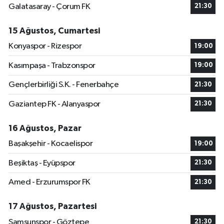
Galatasaray - Çorum FK
21:30
15 Ağustos, Cumartesi
Konyaspor - Rizespor
19:00
Kasımpaşa - Trabzonspor
19:00
Gençlerbirliği S.K. - Fenerbahçe
21:30
Gaziantep FK - Alanyaspor
21:30
16 Ağustos, Pazar
Başakşehir - Kocaelispor
19:00
Beşiktaş - Eyüpspor
21:30
Amed - Erzurumspor FK
21:30
17 Ağustos, Pazartesi
Samsunspor - Göztepe
21:30