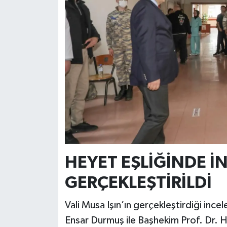
Resmi İlan
Rüya Tabirleri
Sağlık
Şaphane
Simav
Siyaset
Spor
HEYET EŞLİĞİNDE İ
GERÇEKLEŞTİRİLDİ
Tavşanlı
Vali Musa Işın’ın gerçekleştirdiği inc
Teknoloji
Ensar Durmuş ile Başhekim Prof. Dr. H