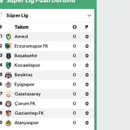
Süper Lig Puan Durumu
Süper Lig
#
Takım
O
P
1
Amed
0
0
2
Erzurumspor FK
0
0
3
Başakşehir
0
0
4
Kocaelispor
0
0
5
Beşiktaş
0
0
6
Eyüpspor
0
0
7
Galatasaray
0
0
8
Çorum FK
0
0
9
Gaziantep FK
0
0
0
Alanyaspor
0
0