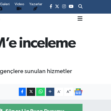
Galeri
Video
Yazarlar
m
M’e inceleme
gençlere sunulan hizmetler
-
+
A
A