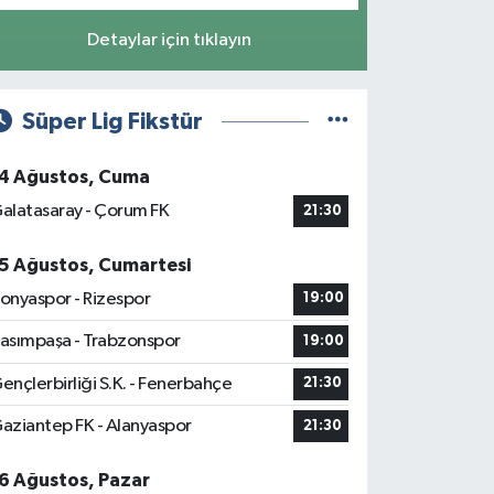
Detaylar için tıklayın
Süper Lig Fikstür
4 Ağustos, Cuma
alatasaray - Çorum FK
21:30
5 Ağustos, Cumartesi
onyaspor - Rizespor
19:00
asımpaşa - Trabzonspor
19:00
ençlerbirliği S.K. - Fenerbahçe
21:30
aziantep FK - Alanyaspor
21:30
6 Ağustos, Pazar