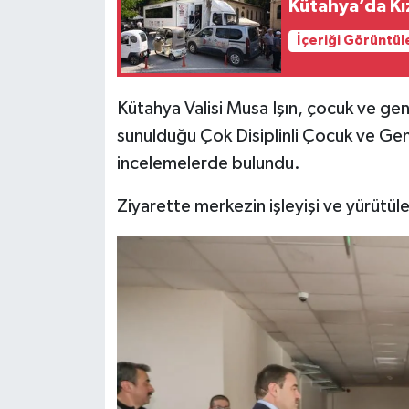
Kütahya’da Kı
İçeriği Görüntül
İlçeler
Köşe Yazıları
Kütahya Valisi Musa Işın, çocuk ve genç
sunulduğu Çok Disiplinli Çocuk ve G
Kültür Sanat
incelemelerde bulundu.
Kütahya
Ziyarette merkezin işleyişi ve yürütülen
Magazin
Otomobil
Pazarlar
Politika