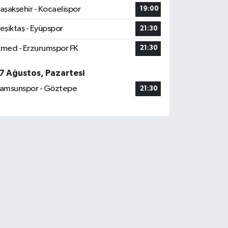
aşakşehir - Kocaelispor
19:00
eşiktaş - Eyüpspor
21:30
med - Erzurumspor FK
21:30
7 Ağustos, Pazartesi
amsunspor - Göztepe
21:30