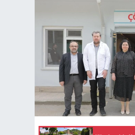
Dünya
Eğitim
Ekonomi
Emet
Foto Galeri
Gediz
Genel
Gündem
Hisarcık