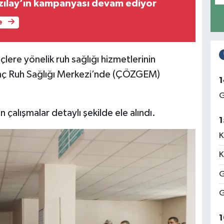
zılay’ın kampanyası devam ediyor
e
lere yönelik ruh sağlığı hizmetlerinin
enç Ruh Sağlığı Merkezi’nde (ÇÖZGEM)
1
G
 çalışmalar detaylı şekilde ele alındı.
1
K
K
G
G
1