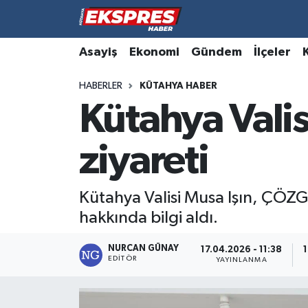
Altıntaş
Hava Durumu
Asayiş
Ekonomi
Gündem
İlçeler
HABERLER
KÜTAHYA HABER
Asayiş
Trafik Durumu
Kütahya Vali
Aslanapa
Süper Lig Puan Durumu ve Fikstür
ziyareti
Biyografiler
Tüm Manşetler
Bölge
Son Dakika Haberleri
Kütahya Valisi Musa Işın, ÇÖZ
hakkında bilgi aldı.
Çavdarhisar
Haber Arşivi
NURCAN GÜNAY
17.04.2026 - 11:38
1
EDITÖR
Domaniç
YAYINLANMA
Dumlupınar