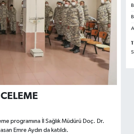
B
B
A
1
S
NCELEME
eleme programına İl Sağlık Müdürü Doç. Dr.
asan Emre Aydın da katıldı.