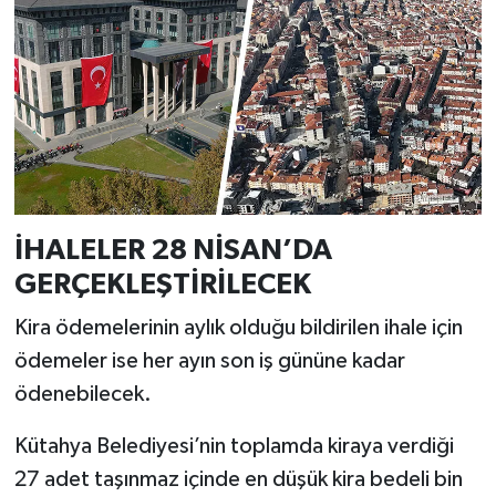
Resmi İlan
Rüya Tabirleri
Sağlık
Şaphane
Simav
İHALELER 28 NİSAN’DA
GERÇEKLEŞTİRİLECEK
Siyaset
Kira ödemelerinin aylık olduğu bildirilen ihale için
Spor
ödemeler ise her ayın son iş gününe kadar
ödenebilecek.
Tavşanlı
Kütahya Belediyesi’nin toplamda kiraya verdiği
Teknoloji
27 adet taşınmaz içinde en düşük kira bedeli bin