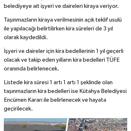
belediyeye ait işyeri ve daireleri kiraya veriyor.
İlçeler
Taşınmazların kiraya verilmesinin açık teklif usulü
ile yapılacağı belirtilirken kira süreleri de 3 yıl
Köşe Yazıları
olarak kaydedildi.
Kültür Sanat
İşyeri ve daireler için kira bedellerinin 1 yıl geçerli
Kütahya
olacak ve takip eden yılların kira bedelleri TÜFE
oranında belirlenecek.
Magazin
Listede kira süresi 1 artı 1 artı 1 şeklinde olan
Otomobil
taşınmazların kira bedelleri ise Kütahya Belediyesi
Encümen Kararı ile belirlenecek ve hayata
Pazarlar
geçirilecek.
Politika