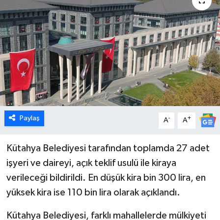
Dünya
Eğitim
Ekonomi
Emet
Foto Galeri
Paylaş
-
+
A
A
Gediz
Kütahya Belediyesi tarafından toplamda 27 adet
işyeri ve daireyi, açık teklif usulü ile kiraya
Genel
verileceği bildirildi. En düşük kira bin 300 lira, en
yüksek kira ise 110 bin lira olarak açıklandı.
Gündem
Kütahya Belediyesi, farklı mahallelerde mülkiyeti
Hisarcık