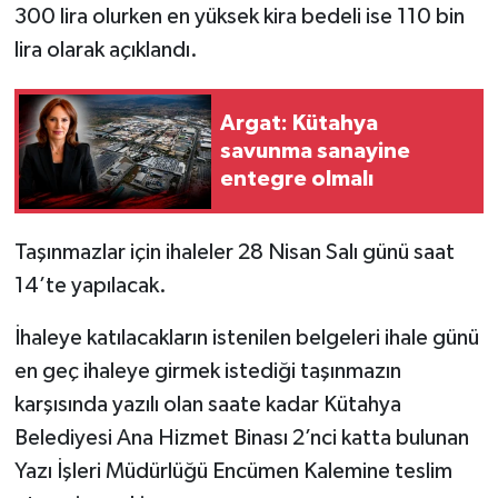
300 lira olurken en yüksek kira bedeli ise 110 bin
Türkiye
lira olarak açıklandı.
Video Galeri
Argat: Kütahya
Yaşam
savunma sanayine
entegre olmalı
Yemek Tarifleri
Taşınmazlar için ihaleler 28 Nisan Salı günü saat
14’te yapılacak.
İhaleye katılacakların istenilen belgeleri ihale günü
en geç ihaleye girmek istediği taşınmazın
karşısında yazılı olan saate kadar Kütahya
Belediyesi Ana Hizmet Binası 2’nci katta bulunan
Yazı İşleri Müdürlüğü Encümen Kalemine teslim