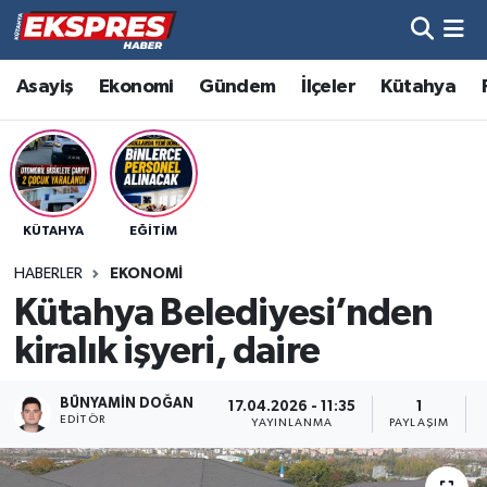
Altıntaş
Hava Durumu
Asayiş
Ekonomi
Gündem
İlçeler
Kütahya
Asayiş
Trafik Durumu
Aslanapa
Süper Lig Puan Durumu ve Fikstür
KÜTAHYA
EĞITIM
Biyografiler
Tüm Manşetler
HABERLER
EKONOMI
Bölge
Son Dakika Haberleri
Kütahya Belediyesi’nden
kiralık işyeri, daire
Çavdarhisar
Haber Arşivi
BÜNYAMIN DOĞAN
17.04.2026 - 11:35
1
Domaniç
EDITÖR
YAYINLANMA
PAYLAŞIM
Dumlupınar