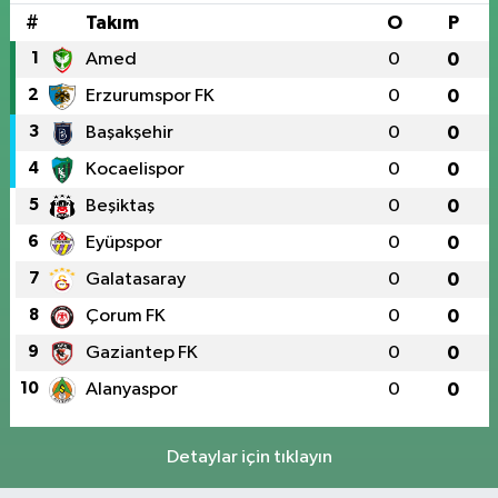
#
Takım
O
P
1
Amed
0
0
2
Erzurumspor FK
0
0
3
Başakşehir
0
0
4
Kocaelispor
0
0
5
Beşiktaş
0
0
6
Eyüpspor
0
0
7
Galatasaray
0
0
8
Çorum FK
0
0
9
Gaziantep FK
0
0
10
Alanyaspor
0
0
Detaylar için tıklayın