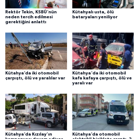
Rektör Tekin, KSBÜ'nün
Kütahyalı usta, ölü
neden tercih edilmesi
bataryaları yeniliyor
gerektiğini anlattı
Kütahya’da iki otomobil
Kütahya'da iki otomobil
çarpıştı, ölü ve yaralılar var
kafa kafaya çarpıştı, ölü ve
yaralı var
Kütahya’da Kızılay’ın
Kütahya’da otomobil