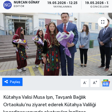
NURCAN GÜNAY
19.05.2026 - 12:25
19.05.2026 - 13
EDITÖR
YAYINLANMA
GÜNCELLEME
Dünya
Eğitim
Ekonomi
Emet
Foto Galeri
Gediz
Paylaş
-
+
A
A
Genel
Kütahya Valisi Musa Işın, Tavşanlı Bağlık
Gündem
Ortaokulu’nu ziyaret ederek Kütahya Valiliği
Hisarcık