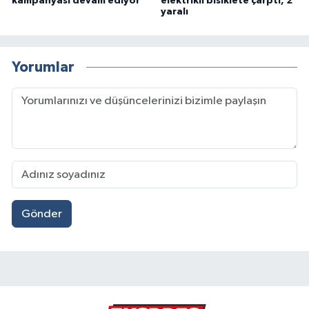
kampanyası devam ediyor
elektrikli bisiklete çarptı, 2
yaralı
Yorumlar
Gönder