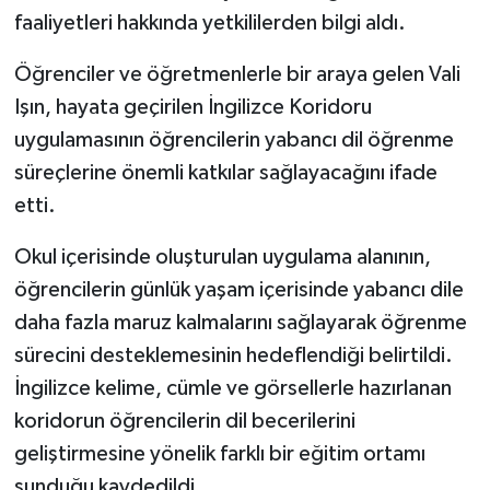
Türkiye
faaliyetleri hakkında yetkililerden bilgi aldı.
Öğrenciler ve öğretmenlerle bir araya gelen Vali
Video Galeri
Işın, hayata geçirilen İngilizce Koridoru
Yaşam
uygulamasının öğrencilerin yabancı dil öğrenme
süreçlerine önemli katkılar sağlayacağını ifade
Yemek Tarifleri
etti.
Okul içerisinde oluşturulan uygulama alanının,
öğrencilerin günlük yaşam içerisinde yabancı dile
daha fazla maruz kalmalarını sağlayarak öğrenme
sürecini desteklemesinin hedeflendiği belirtildi.
İngilizce kelime, cümle ve görsellerle hazırlanan
koridorun öğrencilerin dil becerilerini
geliştirmesine yönelik farklı bir eğitim ortamı
sunduğu kaydedildi.