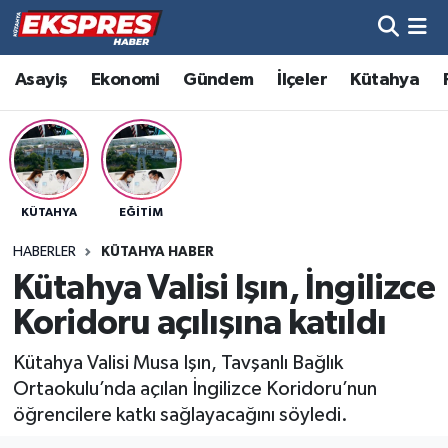
Altıntaş
Hava Durumu
Asayiş
Ekonomi
Gündem
İlçeler
Kütahya
Asayiş
Trafik Durumu
Aslanapa
Süper Lig Puan Durumu ve Fikstür
KÜTAHYA
EĞITIM
Biyografiler
Tüm Manşetler
HABERLER
KÜTAHYA HABER
Bölge
Son Dakika Haberleri
Kütahya Valisi Işın, İngilizce
Koridoru açılışına katıldı
Çavdarhisar
Haber Arşivi
Kütahya Valisi Musa Işın, Tavşanlı Bağlık
Domaniç
Ortaokulu’nda açılan İngilizce Koridoru’nun
öğrencilere katkı sağlayacağını söyledi.
Dumlupınar