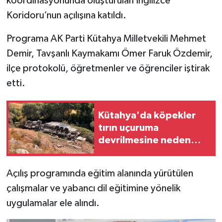
koordinasyonunda oluşturulan İngilizce
Koridoru’nun açılışına katıldı.
İlçeler
Programa AK Parti Kütahya Milletvekili Mehmet
Köşe Yazıları
Demir, Tavşanlı Kaymakamı Ömer Faruk Özdemir,
ilçe protokolü, öğretmenler ve öğrenciler iştirak
Kültür Sanat
etti.
Kütahya
Kütahya'da köpekler
Magazin
tırın uçuruma
devrilmesine neden
Otomobil
oldu
Açılış programında eğitim alanında yürütülen
Pazarlar
çalışmalar ve yabancı dil eğitimine yönelik
Politika
uygulamalar ele alındı.