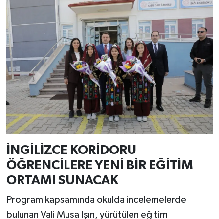
Resmi İlan
Rüya Tabirleri
Sağlık
Şaphane
Simav
Siyaset
İNGİLİZCE KORİDORU
Spor
ÖĞRENCİLERE YENİ BİR EĞİTİM
Tavşanlı
ORTAMI SUNACAK
Program kapsamında okulda incelemelerde
Teknoloji
bulunan Vali Musa Işın, yürütülen eğitim