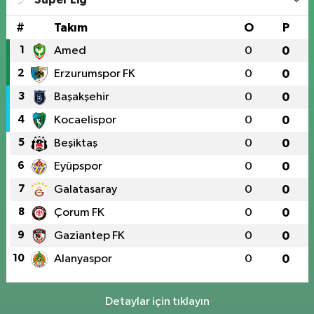
#
Takım
O
P
1
Amed
0
0
2
Erzurumspor FK
0
0
3
Başakşehir
0
0
4
Kocaelispor
0
0
5
Beşiktaş
0
0
6
Eyüpspor
0
0
7
Galatasaray
0
0
8
Çorum FK
0
0
9
Gaziantep FK
0
0
10
Alanyaspor
0
0
Detaylar için tıklayın