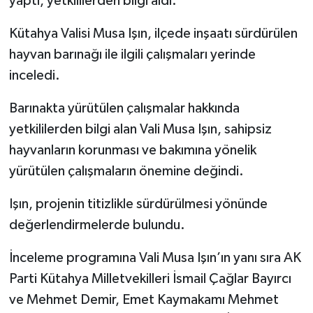
yaptı, yetkililerden bilgi aldı.
Kütahya Valisi Musa Işın, ilçede inşaatı sürdürülen
İlçeler
hayvan barınağı ile ilgili çalışmaları yerinde
Köşe Yazıları
inceledi.
Kültür Sanat
Barınakta yürütülen çalışmalar hakkında
yetkililerden bilgi alan Vali Musa Işın, sahipsiz
Kütahya
hayvanların korunması ve bakımına yönelik
yürütülen çalışmaların önemine değindi.
Magazin
Işın, projenin titizlikle sürdürülmesi yönünde
Otomobil
değerlendirmelerde bulundu.
Pazarlar
İnceleme programına Vali Musa Işın’ın yanı sıra AK
Parti Kütahya Milletvekilleri İsmail Çağlar Bayırcı
Politika
ve Mehmet Demir, Emet Kaymakamı Mehmet