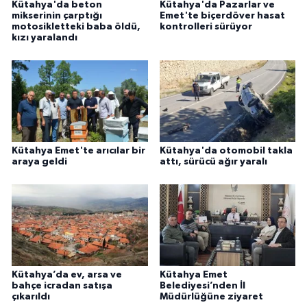
Kütahya'da beton
Kütahya'da Pazarlar ve
mikserinin çarptığı
Emet'te biçerdöver hasat
motosikletteki baba öldü,
kontrolleri sürüyor
kızı yaralandı
Kütahya Emet'te arıcılar bir
Kütahya'da otomobil takla
araya geldi
attı, sürücü ağır yaralı
Kütahya’da ev, arsa ve
Kütahya Emet
bahçe icradan satışa
Belediyesi’nden İl
çıkarıldı
Müdürlüğüne ziyaret