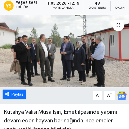
YAŞAR SARI
11.05.2026 - 12:19
48
1 
EDITÖR
YAYINLANMA
GÖSTERIM
OKUNMA
Dünya
Eğitim
Ekonomi
Emet
Foto Galeri
Gediz
Paylaş
-
+
A
A
Genel
Kütahya Valisi Musa Işın, Emet ilçesinde yapımı
Gündem
devam eden hayvan barınağında incelemeler
Hisarcık