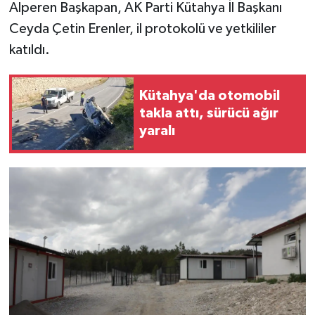
Resmi İlan
Alperen Başkapan, AK Parti Kütahya İl Başkanı
Ceyda Çetin Erenler, il protokolü ve yetkililer
Rüya Tabirleri
katıldı.
Sağlık
Kütahya'da otomobil
Şaphane
takla attı, sürücü ağır
yaralı
Simav
Siyaset
Spor
Tavşanlı
Teknoloji