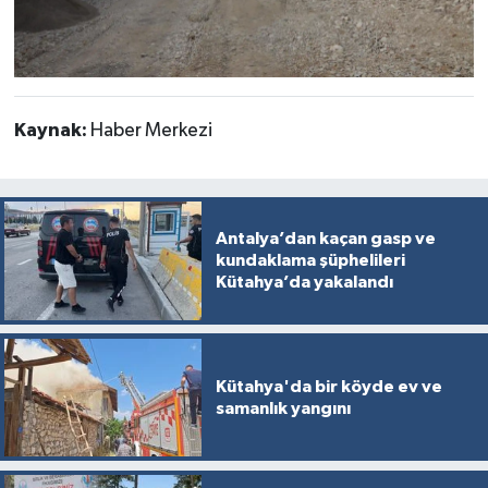
Türkiye
Video Galeri
Yaşam
Kaynak:
Haber Merkezi
Yemek Tarifleri
Antalya’dan kaçan gasp ve
kundaklama şüphelileri
Kütahya’da yakalandı
Kütahya'da bir köyde ev ve
samanlık yangını