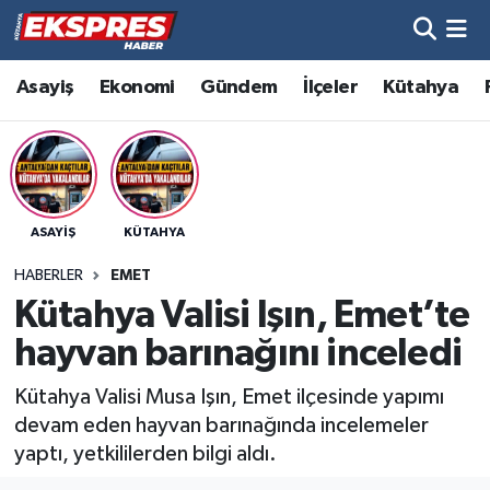
Altıntaş
Hava Durumu
Asayiş
Ekonomi
Gündem
İlçeler
Kütahya
Asayiş
Trafik Durumu
Aslanapa
Süper Lig Puan Durumu ve Fikstür
ASAYIŞ
KÜTAHYA
Biyografiler
Tüm Manşetler
HABERLER
EMET
Bölge
Son Dakika Haberleri
Kütahya Valisi Işın, Emet’te
hayvan barınağını inceledi
Çavdarhisar
Haber Arşivi
Kütahya Valisi Musa Işın, Emet ilçesinde yapımı
Domaniç
devam eden hayvan barınağında incelemeler
yaptı, yetkililerden bilgi aldı.
Dumlupınar