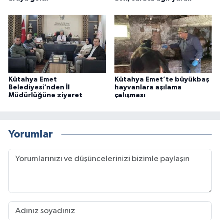
Kütahya Emet
Kütahya Emet’te büyükbaş
Belediyesi’nden İl
hayvanlara aşılama
Müdürlüğüne ziyaret
çalışması
Yorumlar