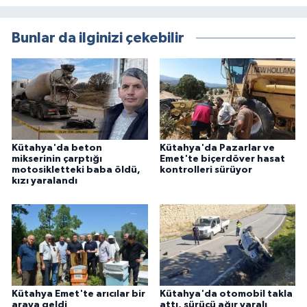
Bunlar da ilginizi çekebilir
Kütahya'da beton
Kütahya'da Pazarlar ve
mikserinin çarptığı
Emet'te biçerdöver hasat
motosikletteki baba öldü,
kontrolleri sürüyor
kızı yaralandı
Kütahya Emet'te arıcılar bir
Kütahya'da otomobil takla
araya geldi
attı, sürücü ağır yaralı