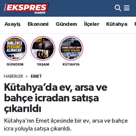
Altıntaş
Hava Durumu
Asayiş
Ekonomi
Gündem
İlçeler
Kütahya
Asayiş
Trafik Durumu
Aslanapa
Süper Lig Puan Durumu ve Fikstür
GÜNDEM
YAŞAM
KÜTAHYA
Biyografiler
Tüm Manşetler
HABERLER
EMET
Bölge
Son Dakika Haberleri
Kütahya’da ev, arsa ve
bahçe icradan satışa
Çavdarhisar
Haber Arşivi
çıkarıldı
Domaniç
Kütahya'nın Emet ilçesinde bir ev, arsa ve bahçe
icra yoluyla satışa çıkarıldı.
Dumlupınar