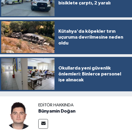
bisiklete çarptı, 2 yaralı
Kütahya'da köpekler tırın
uçuruma devrilmesine neden
oldu
Okullarda yeni güvenlik
önlemleri: Binlerce personel
işe alınacak
EDITÖR HAKKINDA
Bünyamin Doğan