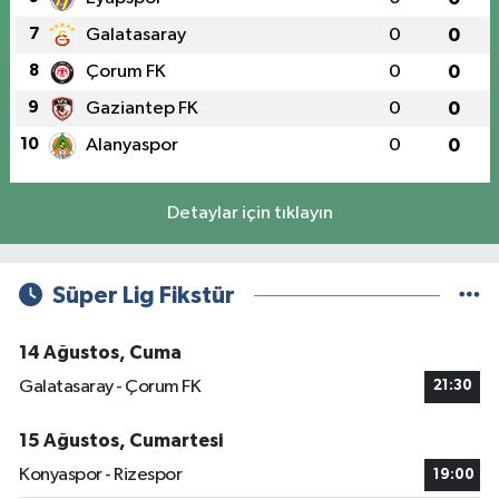
7
Galatasaray
0
0
8
Çorum FK
0
0
9
Gaziantep FK
0
0
10
Alanyaspor
0
0
Detaylar için tıklayın
Süper Lig Fikstür
14 Ağustos, Cuma
Galatasaray - Çorum FK
21:30
15 Ağustos, Cumartesi
Konyaspor - Rizespor
19:00