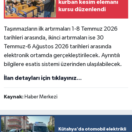
kurban kesim elemanı
Türkiye
kursu düzenlendi
Video Galeri
Taşınmazların ilk artırmaları 1-8 Temmuz 2026
Yaşam
tarihleri arasında, ikinci artırmaları ise 30
Temmuz-6 Ağustos 2026 tarihleri arasında
Yemek Tarifleri
elektronik ortamda gerçekleştirilecek. Ayrıntılı
bilgilere esatis sistemi üzerinden ulaşılabilecek.
İlan detayları için tıklayınız...
Kaynak:
Haber Merkezi
Kütahya’da otomobil elektrikli