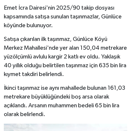
Emet İcra Dairesi'nin 2025/90 takip dosyası
İlçeler
kapsamında satışa sunulan taşınmazlar, Günlüce
köyünde bulunuyor.
Köşe Yazıları
Satışa çıkarılan ilk taşınmaz, Günlüce Köyü
Kültür Sanat
Merkez Mahallesi'nde yer alan 150,04 metrekare
yüzölçümlü avlulu kargir 2 katlı ev oldu. Yaklaşık
Kütahya
40 yıllık olduğu belirtilen taşınmaz için 635 bin lira
Magazin
kıymet takdiri belirlendi.
İkinci taşınmaz ise aynı mahallede bulunan 161,03
Otomobil
metrekare büyüklüğündeki boş arsa olarak
Pazarlar
açıklandı. Arsanın muhammen bedeli 65 bin lira
olarak belirlendi.
Politika