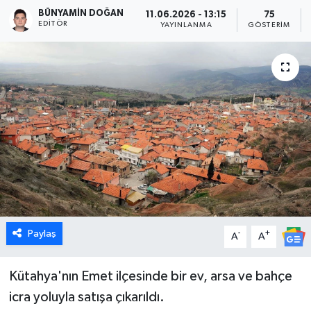
BÜNYAMIN DOĞAN
11.06.2026 - 13:15
75
Dünya
EDITÖR
YAYINLANMA
GÖSTERIM
Eğitim
Ekonomi
Emet
Foto Galeri
Gediz
Paylaş
-
+
A
A
Genel
Gündem
Kütahya'nın Emet ilçesinde bir ev, arsa ve bahçe
icra yoluyla satışa çıkarıldı.
Hisarcık