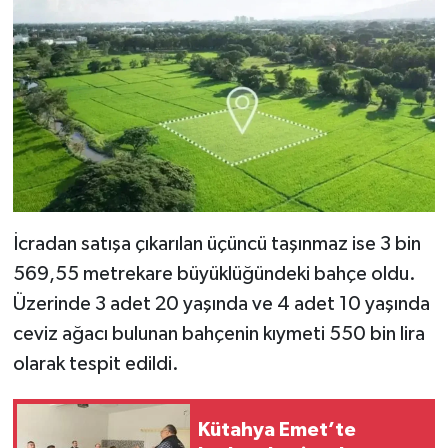
Resmi İlan
Rüya Tabirleri
Sağlık
Şaphane
Simav
İcradan satışa çıkarılan üçüncü taşınmaz ise 3 bin
Siyaset
569,55 metrekare büyüklüğündeki bahçe oldu.
Üzerinde 3 adet 20 yaşında ve 4 adet 10 yaşında
Spor
ceviz ağacı bulunan bahçenin kıymeti 550 bin lira
olarak tespit edildi.
Tavşanlı
Teknoloji
Kütahya Emet’te