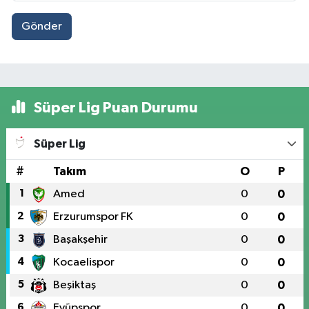
Gönder
Süper Lig Puan Durumu
Süper Lig
#
Takım
O
P
1
Amed
0
0
2
Erzurumspor FK
0
0
3
Başakşehir
0
0
4
Kocaelispor
0
0
5
Beşiktaş
0
0
6
Eyüpspor
0
0