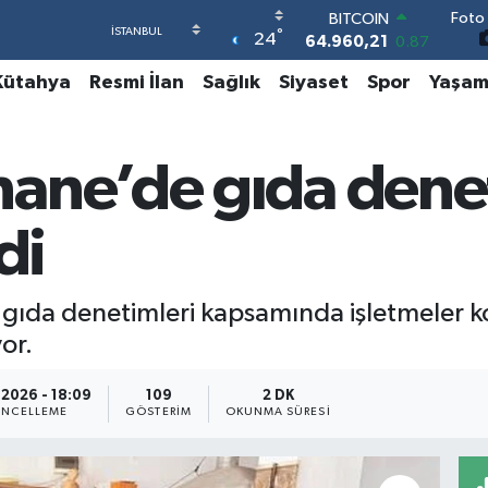
Foto 
DOLAR
°
24
47,7436
0.18
EURO
Kütahya
Resmi İlan
Sağlık
Siyaset
Spor
Yaşa
55,2510
0.32
STERLİN
64,4811
0.38
GRAM ALTIN
ane’de gıda dene
6660.55
0.03
BİST100
13.779
-14
di
BITCOIN
64.960,21
0.87
gıda denetimleri kapsamında işletmeler ko
or.
.2026 - 18:09
109
2 DK
NCELLEME
GÖSTERIM
OKUNMA SÜRESI