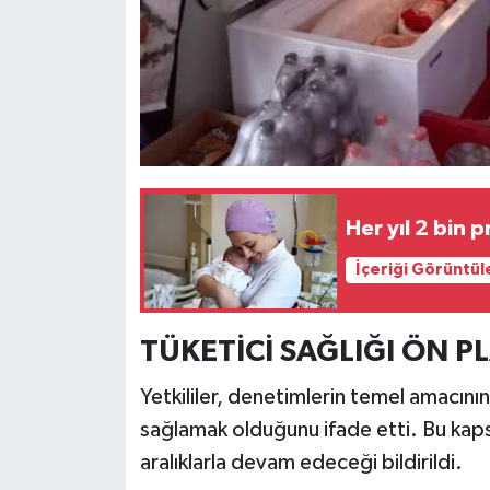
Türkiye
Video Galeri
Yaşam
Yemek Tarifleri
Her yıl 2 bin
İçeriği Görüntül
TÜKETİCİ SAĞLIĞI ÖN 
Yetkililer, denetimlerin temel amacını
sağlamak olduğunu ifade etti. Bu kaps
aralıklarla devam edeceği bildirildi.