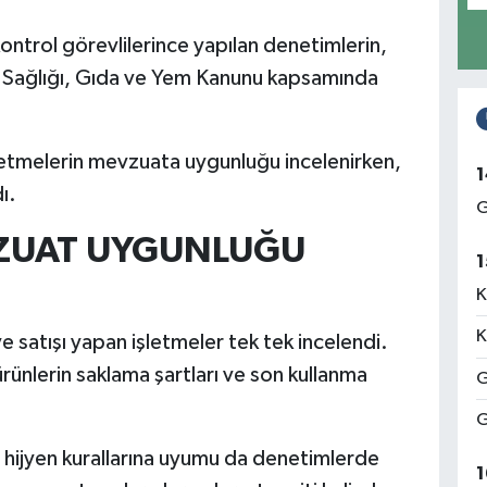
ntrol görevlilerince yapılan denetimlerin,
ki Sağlığı, Gıda ve Yem Kanunu kapsamında
şletmelerin mevzuata uygunluğu incelenirken,
1
ı.
G
VZUAT UYGUNLUĞU
1
K
K
 satışı yapan işletmeler tek tek incelendi.
 ürünlerin saklama şartları ve son kullanma
G
G
n hijyen kurallarına uyumu da denetimlerde
1