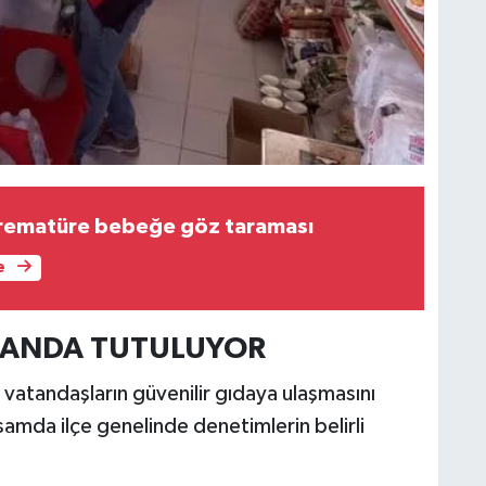
 prematüre bebeğe göz taraması
e
PLANDA TUTULUYOR
n vatandaşların güvenilir gıdaya ulaşmasını
amda ilçe genelinde denetimlerin belirli