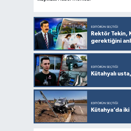
EDITÖRÜN SEÇTIĞI
Rektör Tekin, 
gerektiğini anl
EDITÖRÜN SEÇTIĞI
Kütahyalı usta,
EDITÖRÜN SEÇTIĞI
Kütahya’da iki 