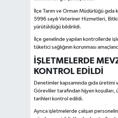
İlçe Tarım ve Orman Müdürlüğü gıda ko
İlçeler
5996 sayılı Veteriner Hizmetleri, Bit
Köşe Yazıları
yürütüldüğü bildirildi.
İlçe genelinde yapılan kontrollerde i
Kültür Sanat
tüketici sağlığının korunması amaçland
Kütahya
İŞLETMELERDE ME
Magazin
KONTROL EDİLDİ
Otomobil
Denetimler kapsamında gıda üretimi ve
Görevliler tarafından hijyen koşulları,
Pazarlar
tarihleri kontrol edildi.
Politika
Ayrıca işletmelerde çalışan personeli