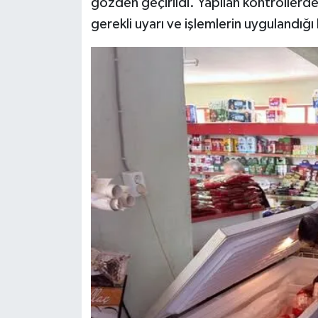
gözden geçirildi. Yapılan kontrollerde
Resmi İlan
gerekli uyarı ve işlemlerin uygulandığı b
Rüya Tabirleri
Sağlık
Şaphane
Simav
Siyaset
Spor
Tavşanlı
Teknoloji