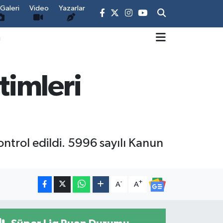
Galeri
Video
Yazarlar
m
timleri
ntrol edildi. 5996 sayılı Kanun
-
+
A
A