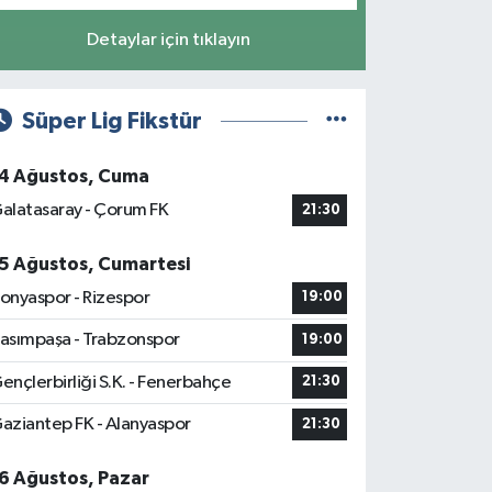
Detaylar için tıklayın
Süper Lig Fikstür
4 Ağustos, Cuma
alatasaray - Çorum FK
21:30
5 Ağustos, Cumartesi
onyaspor - Rizespor
19:00
asımpaşa - Trabzonspor
19:00
ençlerbirliği S.K. - Fenerbahçe
21:30
aziantep FK - Alanyaspor
21:30
6 Ağustos, Pazar