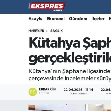
Altıntaş
Hava Durumu
Asayiş
Ekonomi
Gündem
İlçeler
HABERLER
SAĞLIK
Asayiş
Trafik Durumu
Kütahya Şaph
Aslanapa
Süper Lig Puan Durumu ve Fikstür
gerçekleştiril
Biyografiler
Tüm Manşetler
Bölge
Son Dakika Haberleri
Kütahya’nın Şaphane ilçesinde 
çerçevesinde incelemeler sürüy
Çavdarhisar
Haber Arşivi
EBRAR CIN
22.04.2026 - 11:14
22.04
EDITÖR
Domaniç
YAYINLANMA
GÜ
Dumlupınar