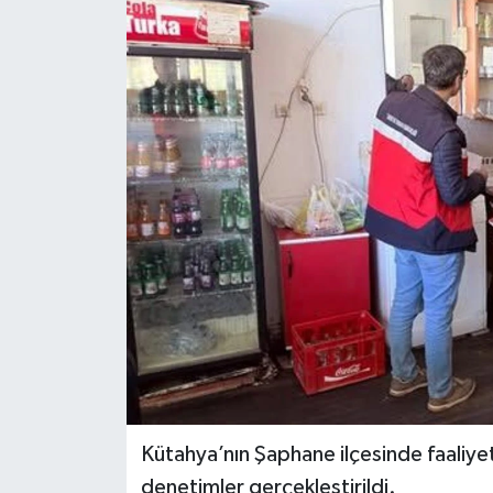
Dünya
Eğitim
Ekonomi
Emet
Foto Galeri
Gediz
Genel
Gündem
Kütahya’nın Şaphane ilçesinde faaliye
denetimler gerçekleştirildi.
Hisarcık