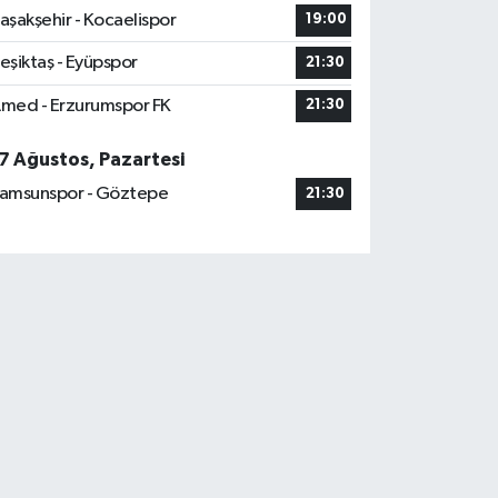
aşakşehir - Kocaelispor
19:00
eşiktaş - Eyüpspor
21:30
med - Erzurumspor FK
21:30
7 Ağustos, Pazartesi
amsunspor - Göztepe
21:30