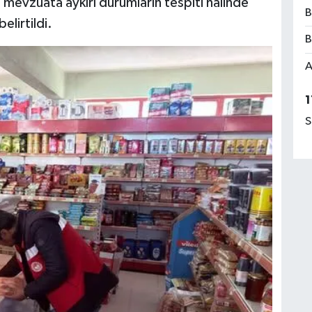
 mevzuata aykırı durumların tespiti halinde
B
elirtildi.
B
A
1
S