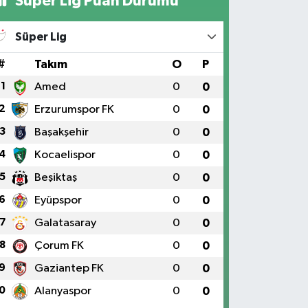
Süper Lig Puan Durumu
Süper Lig
#
Takım
O
P
1
Amed
0
0
2
Erzurumspor FK
0
0
3
Başakşehir
0
0
4
Kocaelispor
0
0
5
Beşiktaş
0
0
6
Eyüpspor
0
0
7
Galatasaray
0
0
8
Çorum FK
0
0
9
Gaziantep FK
0
0
0
Alanyaspor
0
0