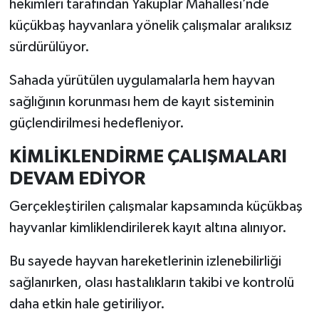
hekimleri tarafından Yakuplar Mahallesi’nde
küçükbaş hayvanlara yönelik çalışmalar aralıksız
İlçeler
sürdürülüyor.
Köşe Yazıları
Sahada yürütülen uygulamalarla hem hayvan
sağlığının korunması hem de kayıt sisteminin
Kültür Sanat
güçlendirilmesi hedefleniyor.
Kütahya
KİMLİKLENDİRME ÇALIŞMALARI
DEVAM EDİYOR
Magazin
Gerçekleştirilen çalışmalar kapsamında küçükbaş
Otomobil
hayvanlar kimliklendirilerek kayıt altına alınıyor.
Pazarlar
Bu sayede hayvan hareketlerinin izlenebilirliği
sağlanırken, olası hastalıkların takibi ve kontrolü
Politika
daha etkin hale getiriliyor.