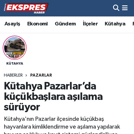
Altıntaş
Hava Durumu
Asayiş
Ekonomi
Gündem
İlçeler
Kütahya
Asayiş
Trafik Durumu
Aslanapa
Süper Lig Puan Durumu ve Fikstür
KÜTAHYA
Biyografiler
Tüm Manşetler
HABERLER
PAZARLAR
Bölge
Son Dakika Haberleri
Kütahya Pazarlar’da
küçükbaşlara aşılama
Çavdarhisar
Haber Arşivi
sürüyor
Domaniç
Kütahya'nın Pazarlar ilçesinde küçükbaş
hayvanlara kimliklendirme ve aşılama yapılarak
Dumlupınar