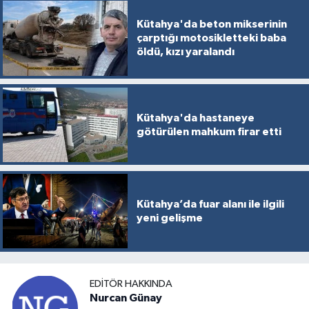
Kütahya'da beton mikserinin
çarptığı motosikletteki baba
öldü, kızı yaralandı
Kütahya'da hastaneye
götürülen mahkum firar etti
Kütahya’da fuar alanı ile ilgili
yeni gelişme
EDITÖR HAKKINDA
Nurcan Günay