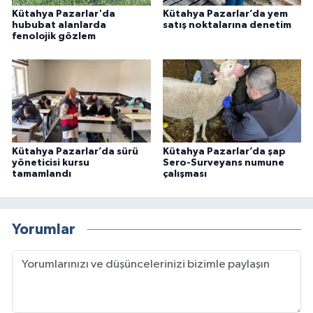
Kütahya Pazarlar'da
Kütahya Pazarlar’da yem
hububat alanlarda
satış noktalarına denetim
fenolojik gözlem
Kütahya Pazarlar’da sürü
Kütahya Pazarlar’da şap
yöneticisi kursu
Sero-Surveyans numune
tamamlandı
çalışması
Yorumlar