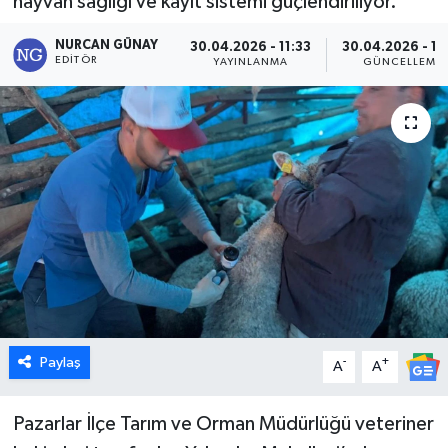
hayvan sağlığı ve kayıt sistemi güçlendiriliyor.
Dünya
NURCAN GÜNAY
30.04.2026 - 11:33
30.04.2026 - 10
EDITÖR
YAYINLANMA
GÜNCELLEME
Eğitim
Ekonomi
Emet
Foto Galeri
Gediz
Genel
Paylaş
-
+
A
A
Gündem
Pazarlar İlçe Tarım ve Orman Müdürlüğü veteriner
Hisarcık