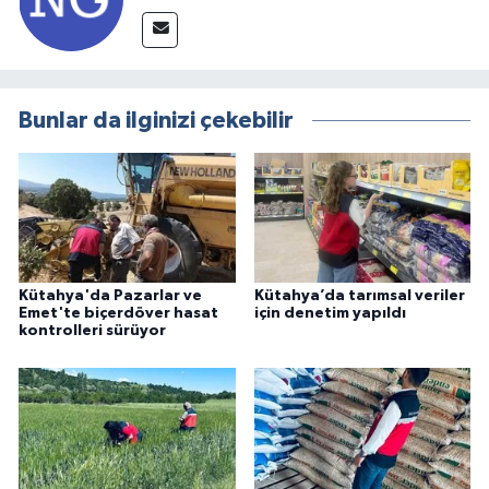
Bunlar da ilginizi çekebilir
Kütahya'da Pazarlar ve
Kütahya’da tarımsal veriler
Emet'te biçerdöver hasat
için denetim yapıldı
kontrolleri sürüyor