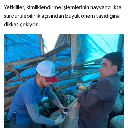
Resmi İlan
Yetkililer, kimliklendirme işlemlerinin hayvancılıkta
sürdürülebilirlik açısından büyük önem taşıdığına
Rüya Tabirleri
dikkat çekiyor.
Sağlık
Şaphane
Simav
Siyaset
Spor
Tavşanlı
Teknoloji