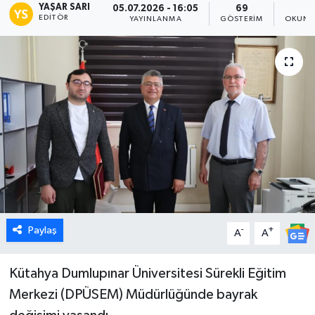
YAŞAR SARI
05.07.2026 - 16:05
69
1
EDITÖR
YAYINLANMA
GÖSTERIM
OKUNM
Dünya
Eğitim
Ekonomi
Emet
Foto Galeri
Gediz
Paylaş
-
+
A
A
Genel
Kütahya Dumlupınar Üniversitesi Sürekli Eğitim
Gündem
Merkezi (DPÜSEM) Müdürlüğünde bayrak
Hisarcık