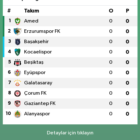
#
Takım
O
P
1
Amed
0
0
2
Erzurumspor FK
0
0
3
Başakşehir
0
0
4
Kocaelispor
0
0
5
Beşiktaş
0
0
6
Eyüpspor
0
0
7
Galatasaray
0
0
8
Çorum FK
0
0
9
Gaziantep FK
0
0
10
Alanyaspor
0
0
Detaylar için tıklayın