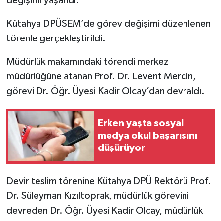
değişimi yaşandı.
Kütahya DPÜSEM’de görev değişimi düzenlenen
İlçeler
törenle gerçekleştirildi.
Köşe Yazıları
Müdürlük makamındaki törendi merkez
Kültür Sanat
müdürlüğüne atanan Prof. Dr. Levent Mercin,
görevi Dr. Öğr. Üyesi Kadir Olcay’dan devraldı.
Kütahya
Erken yaşta sosyal
Magazin
medya okul başarısını
düşürüyor
Otomobil
Pazarlar
Devir teslim törenine Kütahya DPÜ Rektörü Prof.
Dr. Süleyman Kızıltoprak, müdürlük görevini
Politika
devreden Dr. Öğr. Üyesi Kadir Olcay, müdürlük