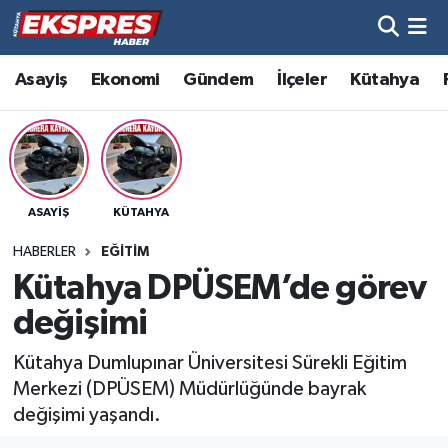
Altıntaş
Hava Durumu
Asayiş
Ekonomi
Gündem
İlçeler
Kütahya
Asayiş
Trafik Durumu
Aslanapa
Süper Lig Puan Durumu ve Fikstür
ASAYIŞ
KÜTAHYA
Biyografiler
Tüm Manşetler
HABERLER
EĞITIM
Bölge
Son Dakika Haberleri
Kütahya DPÜSEM’de görev
değişimi
Çavdarhisar
Haber Arşivi
Kütahya Dumlupınar Üniversitesi Sürekli Eğitim
Domaniç
Merkezi (DPÜSEM) Müdürlüğünde bayrak
değişimi yaşandı.
Dumlupınar