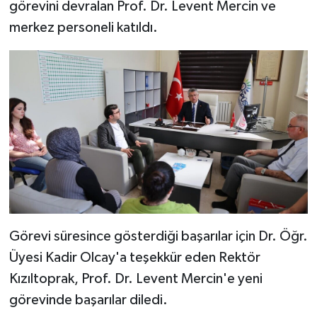
Resmi İlan
görevini devralan Prof. Dr. Levent Mercin ve
merkez personeli katıldı.
Rüya Tabirleri
Sağlık
Şaphane
Simav
Siyaset
Spor
Görevi süresince gösterdiği başarılar için Dr. Öğr.
Üyesi Kadir Olcay'a teşekkür eden Rektör
Tavşanlı
Kızıltoprak, Prof. Dr. Levent Mercin'e yeni
Teknoloji
görevinde başarılar diledi.