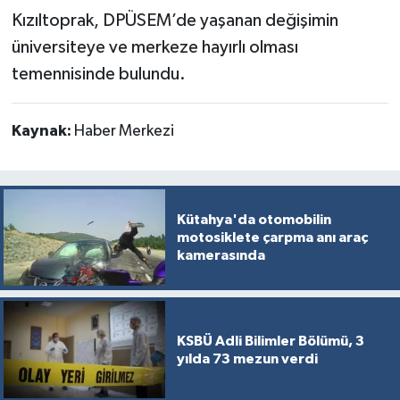
Türkiye
Kızıltoprak, DPÜSEM’de yaşanan değişimin
üniversiteye ve merkeze hayırlı olması
Video Galeri
temennisinde bulundu.
Yaşam
Kaynak:
Haber Merkezi
Yemek Tarifleri
Kütahya'da otomobilin
motosiklete çarpma anı araç
kamerasında
KSBÜ Adli Bilimler Bölümü, 3
yılda 73 mezun verdi