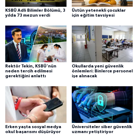
KSBÜ Adli Bilimler Bölümü, 3
Üstün yetenekli çocuklar
yılda 73 mezun verdi
için eğitim tavsiyesi
Rektör Tekin, KSBÜ'nün
Okullarda yeni güvenlik
neden tercih edilmesi
önlemleri: Binlerce personel
gerektiğini anlattı
işe alınacak
Erken yaşta sosyal medya
Üniversiteler siber güvenlik
okul başarısını düşürüyor
uzmanı yetiştiriyor