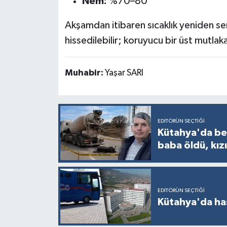
Nem:
%70–80
Türkiye
Akşamdan itibaren sıcaklık yeniden s
Video Galeri
hissedilebilir; koruyucu bir üst mutlaka
Yaşam
Muhabir:
Yaşar SARI
Yemek Tarifleri
EDITÖRÜN SEÇTIĞI
Kütahya'da bet
baba öldü, kızı
EDITÖRÜN SEÇTIĞI
Kütahya'da ha