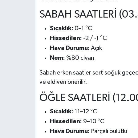
SABAH SAATLERİ (03.
İlçeler
Sıcaklık:
0–1 °C
Köşe Yazıları
Hissedilen:
-2 / -1 °C
Kültür Sanat
Hava Durumu:
Açık
Nem:
%80 civarı
Kütahya
Sabah erken saatler sert soğuk geçecek
Magazin
ve eldiven önerilir.
Otomobil
ÖĞLE SAATLERİ (12.00
Pazarlar
Sıcaklık:
11–12 °C
Hissedilen:
9–10 °C
Politika
Hava Durumu:
Parçalı bulutlu