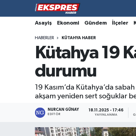
Altıntaş
Hava Durumu
Asayiş
Ekonomi
Gündem
İlçeler
HABERLER
KÜTAHYA HABER
Asayiş
Trafik Durumu
Kütahya 19 
Aslanapa
Süper Lig Puan Durumu ve Fikstür
durumu
Biyografiler
Tüm Manşetler
Bölge
Son Dakika Haberleri
19 Kasım’da Kütahya’da sabah do
akşam yeniden sert soğuklar be
Çavdarhisar
Haber Arşivi
NURCAN GÜNAY
18.11.2025 - 17:46
EDITÖR
Domaniç
YAYINLANMA
G
Dumlupınar