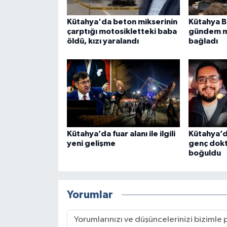
Kütahya'da beton mikserinin
Kütahya B
çarptığı motosikletteki baba
gündem m
öldü, kızı yaralandı
bağladı
Kütahya’da fuar alanı ile ilgili
Kütahya’d
yeni gelişme
genç dok
boğuldu
Yorumlar