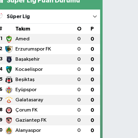
Süper Lig Puan Durumu
Süper Lig
#
Takım
O
P
1
Amed
0
0
2
Erzurumspor FK
0
0
3
Başakşehir
0
0
4
Kocaelispor
0
0
5
Beşiktaş
0
0
6
Eyüpspor
0
0
7
Galatasaray
0
0
8
Çorum FK
0
0
9
Gaziantep FK
0
0
0
Alanyaspor
0
0