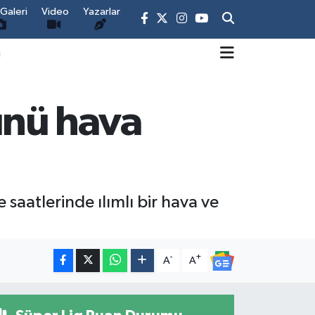
Galeri
Video
Yazarlar
m
ünü hava
saatlerinde ılımlı bir hava ve
-
+
A
A