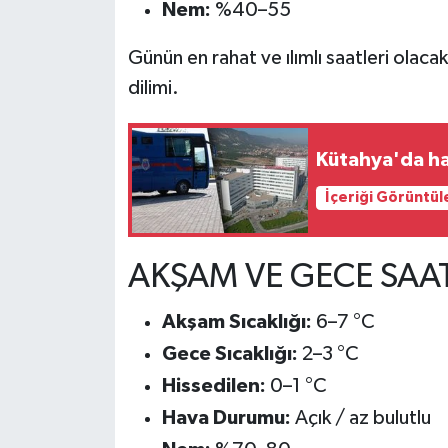
Resmi İlan
Nem:
%40–55
Günün en rahat ve ılımlı saatleri olacak
Rüya Tabirleri
dilimi.
Sağlık
Kütahya'da ha
Şaphane
İçeriği Görüntül
Simav
Siyaset
AKŞAM VE GECE SAATL
Spor
Akşam Sıcaklığı:
6–7 °C
Gece Sıcaklığı:
2–3 °C
Tavşanlı
Hissedilen:
0–1 °C
Teknoloji
Hava Durumu:
Açık / az bulutlu