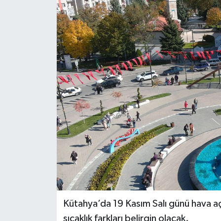
Dünya
Eğitim
Ekonomi
Emet
Foto Galeri
Gediz
Genel
Gündem
Kütahya’da 19 Kasım Salı günü hava aç
sıcaklık farkları belirgin olacak.
Hisarcık