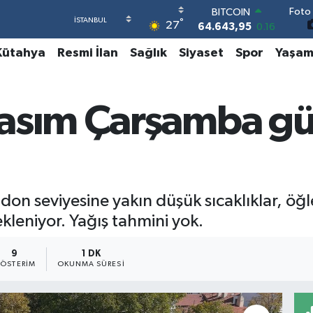
BITCOIN
Foto 
64.643,95
0.16
°
27
DOLAR
47,6006
0.06
Kütahya
Resmi İlan
Sağlık
Siyaset
Spor
Yaşa
EURO
55,0250
0.02
STERLİN
64,2398
0.2
Kasım Çarşamba g
GRAM ALTIN
6513.94
0.32
BİST100
13.799
70
n seviyesine yakın düşük sıcaklıklar, öğle 
kleniyor. Yağış tahmini yok.
9
1 DK
ÖSTERIM
OKUNMA SÜRESI