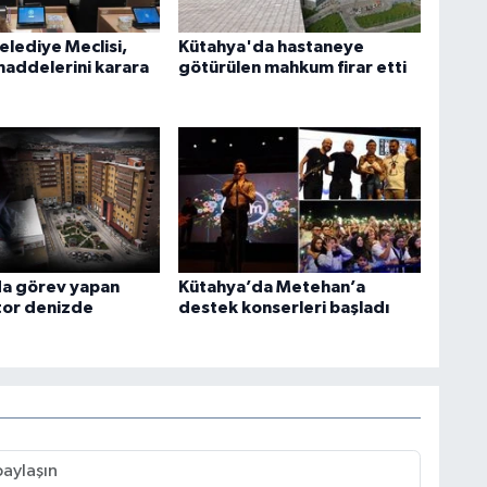
elediye Meclisi,
Kütahya'da hastaneye
addelerini karara
götürülen mahkum firar etti
a görev yapan
Kütahya’da Metehan’a
tor denizde
destek konserleri başladı