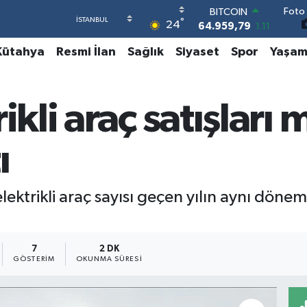
Foto 
DOLAR
°
24
47,7436
0.18
EURO
Kütahya
Resmi İlan
Sağlık
Siyaset
Spor
Yaşa
55,2510
0.32
STERLİN
64,4811
0.38
GRAM ALTIN
ikli araç satışları 
6660.55
0.03
BİST100
13.779
-14
ı
BITCOIN
64.959,79
1.11
ektrikli araç sayısı geçen yılın aynı döne
7
2 DK
GÖSTERIM
OKUNMA SÜRESI