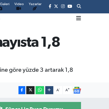
Galeri
Video
Yazarlar
m
mayısta 1,8
mine göre yüzde 3 artarak 1,8
-
+
A
A