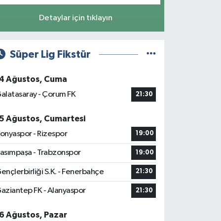
Detaylar için tıklayın
Süper Lig Fikstür
4 Ağustos, Cuma
alatasaray - Çorum FK
21:30
5 Ağustos, Cumartesi
onyaspor - Rizespor
19:00
asımpaşa - Trabzonspor
19:00
ençlerbirliği S.K. - Fenerbahçe
21:30
aziantep FK - Alanyaspor
21:30
6 Ağustos, Pazar