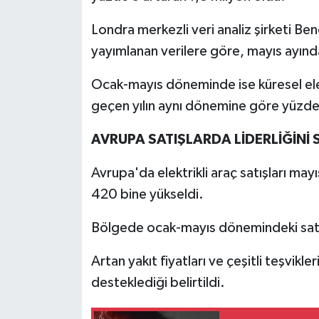
Londra merkezli veri analiz şirketi Be
İlçeler
yayımlanan verilere göre, mayıs ayında
Köşe Yazıları
Ocak-mayıs döneminde ise küresel elekt
geçen yılın aynı dönemine göre yüzde 
Kültür Sanat
AVRUPA SATIŞLARDA LİDERLİĞİNİ
Kütahya
Avrupa'da elektrikli araç satışları may
Magazin
420 bine yükseldi.
Otomobil
Bölgede ocak-mayıs dönemindeki satışl
Pazarlar
Artan yakıt fiyatları ve çeşitli teşvikle
desteklediği belirtildi.
Politika