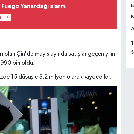
B
 Fuego Yanardağı alarm
B
e
A
1
S
ı olan Çin'de mayıs ayında satışlar geçen yılın
 990 bin oldu.
zde 15 düşüşle 3,2 milyon olarak kaydedildi.