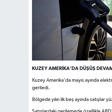
Türkiye
Video Galeri
Yaşam
Yemek Tarifleri
KUZEY AMERİKA'DA DÜŞÜŞ DEVA
Kuzey Amerika'da mayıs ayında elektrik
geriledi.
Bölgede yılın ilk beş ayında satışlar 
Satışlardaki gerilemede özellikle ABD'd