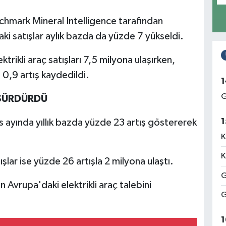
nchmark Mineral Intelligence tarafından
ki satışlar aylık bazda da yüzde 7 yükseldi.
rikli araç satışları 7,5 milyona ulaşırken,
0,9 artış kaydedildi.
1
G
 SÜRDÜRDÜ
1
ıs ayında yıllık bazda yüzde 23 artış göstererek
K
K
ar ise yüzde 26 artışla 2 milyona ulaştı.
G
rin Avrupa'daki elektrikli araç talebini
G
1