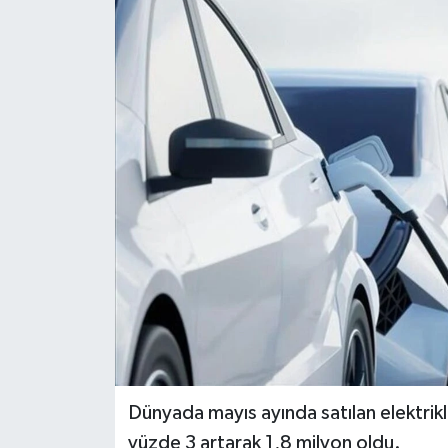
Dünya
Eğitim
Ekonomi
Emet
Foto Galeri
Gediz
Genel
Gündem
Dünyada mayıs ayında satılan elektrikl
yüzde 3 artarak 1,8 milyon oldu.
Hisarcık