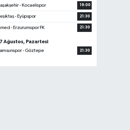
aşakşehir - Kocaelispor
19:00
eşiktaş - Eyüpspor
21:30
med - Erzurumspor FK
21:30
7 Ağustos, Pazartesi
amsunspor - Göztepe
21:30