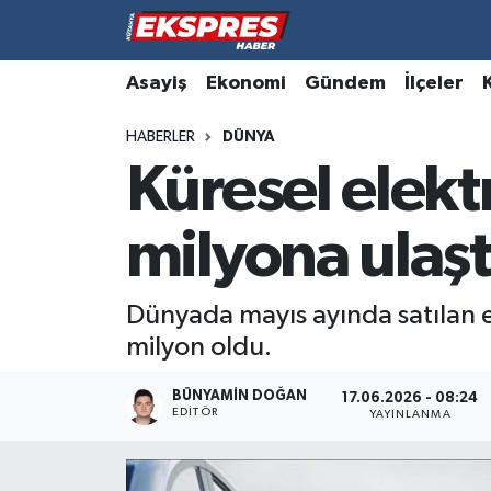
Altıntaş
Hava Durumu
Asayiş
Ekonomi
Gündem
İlçeler
HABERLER
DÜNYA
Asayiş
Trafik Durumu
Küresel elektr
Aslanapa
Süper Lig Puan Durumu ve Fikstür
milyona ulaşt
Biyografiler
Tüm Manşetler
Bölge
Son Dakika Haberleri
Dünyada mayıs ayında satılan el
milyon oldu.
Çavdarhisar
Haber Arşivi
BÜNYAMIN DOĞAN
17.06.2026 - 08:24
EDITÖR
Domaniç
YAYINLANMA
Dumlupınar