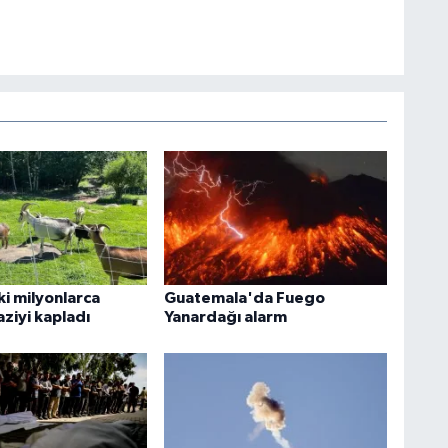
tki milyonlarca
Guatemala'da Fuego
ziyi kapladı
Yanardağı alarm