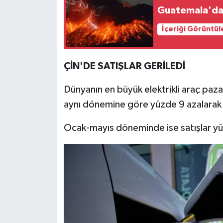
Resmi İlan
Guatemala'da
Rüya Tabirleri
İçeriği Görüntül
Sağlık
ÇİN'DE SATIŞLAR GERİLEDİ
Şaphane
Dünyanın en büyük elektrikli araç pazar
aynı dönemine göre yüzde 9 azalarak
Simav
Ocak-mayıs döneminde ise satışlar yü
Siyaset
Spor
Tavşanlı
Teknoloji