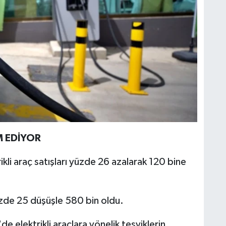
M EDİYOR
li araç satışları yüzde 26 azalarak 120 bine
yüzde 25 düşüşle 580 bin oldu.
e elektrikli araçlara yönelik teşviklerin