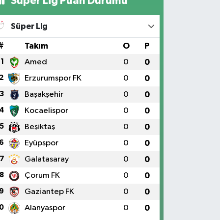
Süper Lig Puan Durumu
Süper Lig
#
Takım
O
P
1
Amed
0
0
2
Erzurumspor FK
0
0
3
Başakşehir
0
0
4
Kocaelispor
0
0
5
Beşiktaş
0
0
6
Eyüpspor
0
0
7
Galatasaray
0
0
8
Çorum FK
0
0
9
Gaziantep FK
0
0
0
Alanyaspor
0
0