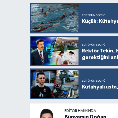
EDITÖRÜN SEÇTIĞI
Küçük: Kütahya
EDITÖRÜN SEÇTIĞI
Rektör Tekin, 
gerektiğini anl
EDITÖRÜN SEÇTIĞI
Kütahyalı usta,
EDITÖR HAKKINDA
Bünyamin Doğan