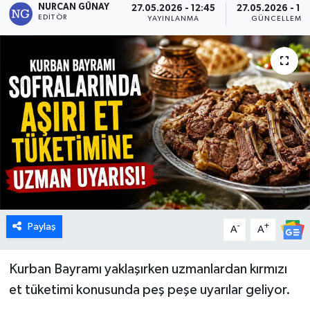
NURCAN GÜNAY
27.05.2026 - 12:45
27.05.2026 - 19
EDITÖR
YAYINLANMA
GÜNCELLEME
Dünya
Eğitim
Ekonomi
Emet
Foto Galeri
Gediz
Paylaş
-
+
A
A
Genel
Kurban Bayramı yaklaşırken uzmanlardan kırmızı
Gündem
et tüketimi konusunda peş peşe uyarılar geliyor.
Hisarcık