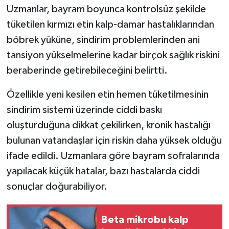
Uzmanlar, bayram boyunca kontrolsüz şekilde
tüketilen kırmızı etin kalp-damar hastalıklarından
İlçeler
böbrek yüküne, sindirim problemlerinden ani
Köşe Yazıları
tansiyon yükselmelerine kadar birçok sağlık riskini
beraberinde getirebileceğini belirtti.
Kültür Sanat
Özellikle yeni kesilen etin hemen tüketilmesinin
Kütahya
sindirim sistemi üzerinde ciddi baskı
oluşturduğuna dikkat çekilirken, kronik hastalığı
Magazin
bulunan vatandaşlar için riskin daha yüksek olduğu
Otomobil
ifade edildi. Uzmanlara göre bayram sofralarında
yapılacak küçük hatalar, bazı hastalarda ciddi
Pazarlar
sonuçlar doğurabiliyor.
Politika
Beta mikrobu kalp