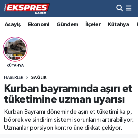
Altıntaş
Hava Durumu
Asayiş
Ekonomi
Gündem
İlçeler
Kütahya
Asayiş
Trafik Durumu
Aslanapa
Süper Lig Puan Durumu ve Fikstür
KÜTAHYA
Biyografiler
Tüm Manşetler
HABERLER
SAĞLIK
Bölge
Son Dakika Haberleri
Kurban bayramında aşırı et
tüketimine uzman uyarısı
Çavdarhisar
Haber Arşivi
Kurban Bayramı döneminde aşırı et tüketimi kalp,
Domaniç
böbrek ve sindirim sistemi sorunlarını artırabiliyor.
Uzmanlar porsiyon kontrolüne dikkat çekiyor.
Dumlupınar