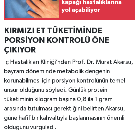
kapağı hastalıklarına
Resmi İlan
yol açabiliyor
Rüya Tabirleri
KIRMIZI ET TÜKETİMİNDE
Sağlık
PORSİYON KONTROLÜ ÖNE
ÇIKIYOR
Şaphane
İç Hastalıkları Kliniği’nden Prof. Dr. Murat Akarsu,
Simav
bayram döneminde metabolik dengenin
korunabilmesi için porsiyon kontrolünün temel
Siyaset
unsur olduğunu söyledi. Günlük protein
Spor
tüketiminin kilogram başına 0,8 ila 1 gram
arasında tutulması gerektiğini belirten Akarsu,
Tavşanlı
güne hafif bir kahvaltıyla başlanmasının önemli
olduğunu vurguladı.
Teknoloji