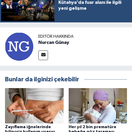
Kütahya’da fuar alanı ile ilgili
yeni gelişme
EDITÖR HAKKINDA
Nurcan Günay
Bunlar da ilginizi çekebilir
Zayıflama iğnelerinde
Her yıl 2 bin prematüre
bilinçsiz kullanım uyarısı
bebeğe göz taraması