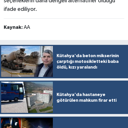
seçeneklerin daha dengeli alternatifler olduğu
ifade ediliyor.
Kaynak:
AA
Kütahya'da beton mikserinin
çarptığı motosikletteki baba
öldü, kızı yaralandı
Kütahya'da hastaneye
götürülen mahkum firar etti