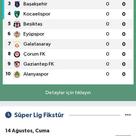
3
Başakşehir
0
0
4
Kocaelispor
0
0
5
Beşiktaş
0
0
6
Eyüpspor
0
0
7
Galatasaray
0
0
8
Çorum FK
0
0
9
Gaziantep FK
0
0
10
Alanyaspor
0
0
Detaylar için tıklayın
Süper Lig Fikstür
14 Ağustos, Cuma