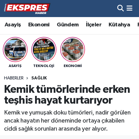
Altıntaş
Hava Durumu
Asayiş
Ekonomi
Gündem
İlçeler
Kütahya
Asayiş
Trafik Durumu
Aslanapa
Süper Lig Puan Durumu ve Fikstür
ASAYIŞ
TEKNOLOJI
EKONOMI
Biyografiler
Tüm Manşetler
HABERLER
SAĞLIK
Bölge
Son Dakika Haberleri
Kemik tümörlerinde erken
teşhis hayat kurtarıyor
Çavdarhisar
Haber Arşivi
Kemik ve yumuşak doku tümörleri, nadir görülen
Domaniç
ancak hayatın her döneminde ortaya çıkabilen
ciddi sağlık sorunları arasında yer alıyor.
Dumlupınar