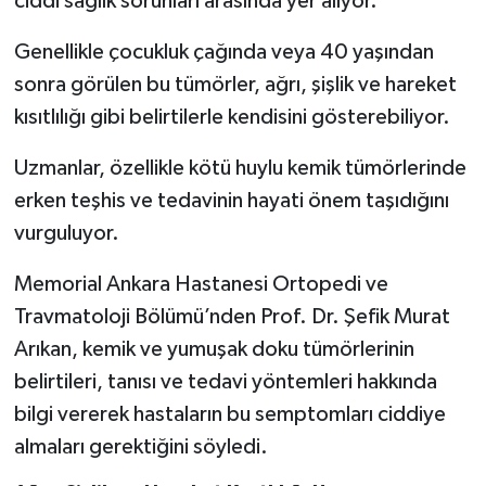
ciddi sağlık sorunları arasında yer alıyor.
Genellikle çocukluk çağında veya 40 yaşından
İlçeler
sonra görülen bu tümörler, ağrı, şişlik ve hareket
Köşe Yazıları
kısıtlılığı gibi belirtilerle kendisini gösterebiliyor.
Kültür Sanat
Uzmanlar, özellikle kötü huylu kemik tümörlerinde
erken teşhis ve tedavinin hayati önem taşıdığını
Kütahya
vurguluyor.
Magazin
Memorial Ankara Hastanesi Ortopedi ve
Travmatoloji Bölümü’nden Prof. Dr. Şefik Murat
Otomobil
Arıkan, kemik ve yumuşak doku tümörlerinin
belirtileri, tanısı ve tedavi yöntemleri hakkında
Pazarlar
bilgi vererek hastaların bu semptomları ciddiye
Politika
almaları gerektiğini söyledi.