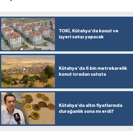
TOKİ, Kütahya’da konut ve
işyeri satışı yapacak
Kütahya'da 6 bin metrekarelik
konut icradan satışta
Kütahya’da altın fiyatlarında
durağanlık sona mı erdi?