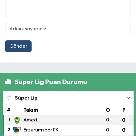
Gönder
Süper Lig Puan Durumu
Süper Lig
#
Takım
O
P
1
Amed
0
0
2
Erzurumspor FK
0
0