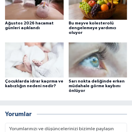
Ağustos 2026 hacamat
Bu meyve kolesterolü
günleri açıklandı
dengelemeye yardımcı
oluyor
Çocuklarda idrar kaçırma ve
Sarı nokta deliğinde erken
kabızlığın nedeni nedir?
müdahale görme kaybını
önlüyor
Yorumlar