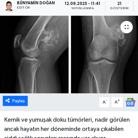
BÜNYAMIN DOĞAN
12.09.2025 - 11:41
21
EDITÖR
YAYINLANMA
GÖSTERIM
Dünya
Eğitim
Ekonomi
Emet
Foto Galeri
Gediz
Paylaş
-
+
A
A
Genel
Kemik ve yumuşak doku tümörleri, nadir görülen
Gündem
ancak hayatın her döneminde ortaya çıkabilen
Hisarcık