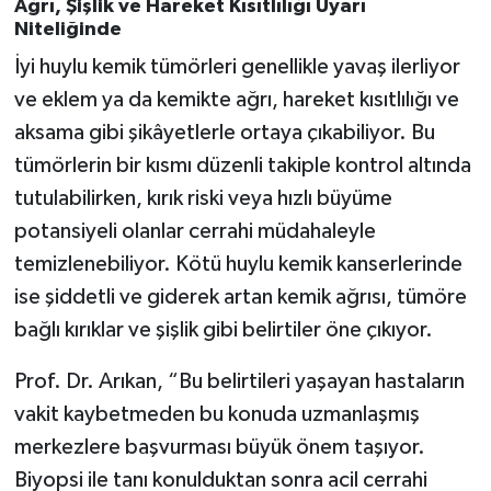
Ağrı, Şişlik ve Hareket Kısıtlılığı Uyarı
Resmi İlan
Niteliğinde
Rüya Tabirleri
İyi huylu kemik tümörleri genellikle yavaş ilerliyor
ve eklem ya da kemikte ağrı, hareket kısıtlılığı ve
Sağlık
aksama gibi şikâyetlerle ortaya çıkabiliyor. Bu
tümörlerin bir kısmı düzenli takiple kontrol altında
Şaphane
tutulabilirken, kırık riski veya hızlı büyüme
potansiyeli olanlar cerrahi müdahaleyle
Simav
temizlenebiliyor. Kötü huylu kemik kanserlerinde
Siyaset
ise şiddetli ve giderek artan kemik ağrısı, tümöre
bağlı kırıklar ve şişlik gibi belirtiler öne çıkıyor.
Spor
Prof. Dr. Arıkan, “Bu belirtileri yaşayan hastaların
Tavşanlı
vakit kaybetmeden bu konuda uzmanlaşmış
merkezlere başvurması büyük önem taşıyor.
Teknoloji
Biyopsi ile tanı konulduktan sonra acil cerrahi