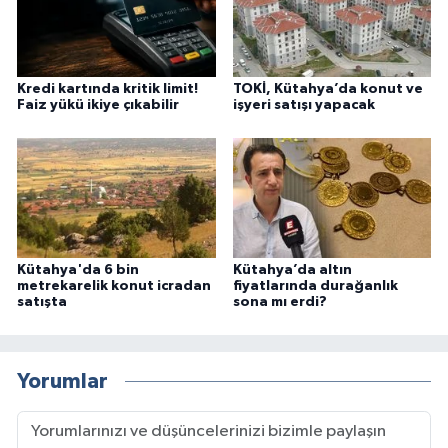
Kredi kartında kritik limit!
TOKİ, Kütahya’da konut ve
Faiz yükü ikiye çıkabilir
işyeri satışı yapacak
Kütahya'da 6 bin
Kütahya’da altın
metrekarelik konut icradan
fiyatlarında durağanlık
satışta
sona mı erdi?
Yorumlar