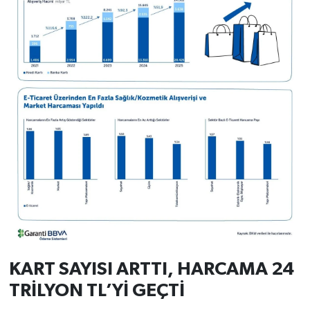
Resmi İlan
Rüya Tabirleri
Sağlık
Şaphane
Simav
Siyaset
Spor
Tavşanlı
KART SAYISI ARTTI, HARCAMA 24
Teknoloji
TRİLYON TL’Yİ GEÇTİ