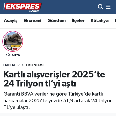
Altıntaş
Hava Durumu
Asayiş
Ekonomi
Gündem
İlçeler
Kütahya
Asayiş
Trafik Durumu
Aslanapa
Süper Lig Puan Durumu ve Fikstür
KÜTAHYA
Biyografiler
Tüm Manşetler
HABERLER
EKONOMI
Bölge
Son Dakika Haberleri
Kartlı alışverişler 2025’te
24 Trilyon tl’yi aştı
Çavdarhisar
Haber Arşivi
Garanti BBVA verilerine göre Türkiye’de kartlı
Domaniç
harcamalar 2025’te yüzde 51,9 artarak 24 trilyon
TL’ye ulaştı.
Dumlupınar