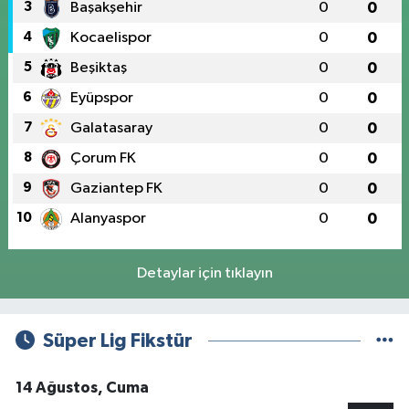
3
Başakşehir
0
0
4
Kocaelispor
0
0
5
Beşiktaş
0
0
6
Eyüpspor
0
0
7
Galatasaray
0
0
8
Çorum FK
0
0
9
Gaziantep FK
0
0
10
Alanyaspor
0
0
Detaylar için tıklayın
Süper Lig Fikstür
14 Ağustos, Cuma