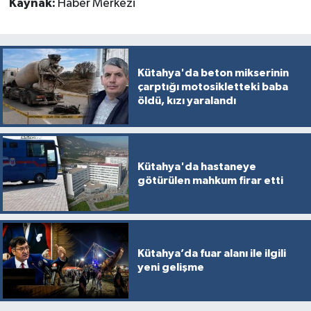
Kaynak:
Haber Merkezi
Kütahya'da beton mikserinin
çarptığı motosikletteki baba
öldü, kızı yaralandı
Kütahya'da hastaneye
götürülen mahkum firar etti
Kütahya’da fuar alanı ile ilgili
yeni gelişme