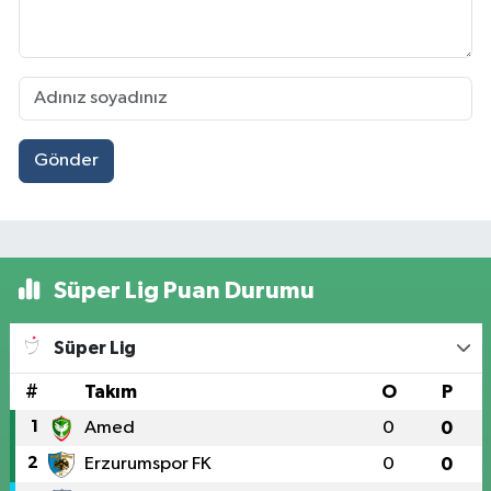
Gönder
Süper Lig Puan Durumu
Süper Lig
#
Takım
O
P
1
Amed
0
0
2
Erzurumspor FK
0
0