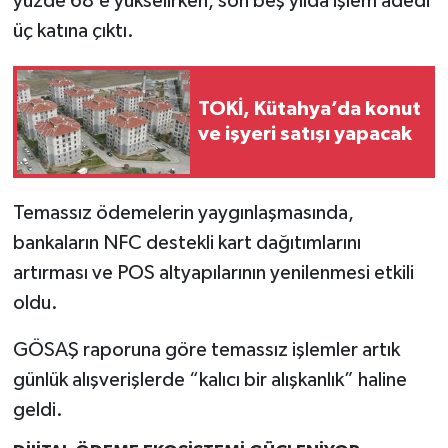
yüzde 68’e yükselirken, son beş yılda işlem adedi
üç katına çıktı.
TOKİ, Kütahya’da konut
ve işyeri satışı yapacak
Temassız ödemelerin yaygınlaşmasında,
bankaların NFC destekli kart dağıtımlarını
artırması ve POS altyapılarının yenilenmesi etkili
oldu.
GÖSAŞ raporuna göre temassız işlemler artık
günlük alışverişlerde “kalıcı bir alışkanlık” haline
geldi.