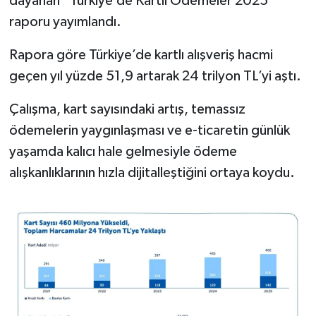
dayanan “Türkiye’de Kartlı Ödemeler 2025”
raporu yayımlandı.
İlçeler
Rapora göre Türkiye’de kartlı alışveriş hacmi
Köşe Yazıları
geçen yıl yüzde 51,9 artarak 24 trilyon TL’yi aştı.
Kültür Sanat
Çalışma, kart sayısındaki artış, temassız
ödemelerin yaygınlaşması ve e-ticaretin günlük
Kütahya
yaşamda kalıcı hale gelmesiyle ödeme
alışkanlıklarının hızla dijitalleştiğini ortaya koydu.
Magazin
Otomobil
Pazarlar
Politika