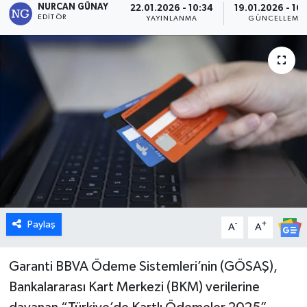
NURCAN GÜNAY
22.01.2026 - 10:34
19.01.2026 - 16
EDITÖR
YAYINLANMA
GÜNCELLEME
Dünya
Eğitim
Ekonomi
Emet
Foto Galeri
Gediz
Paylaş
-
+
A
A
Genel
Garanti BBVA Ödeme Sistemleri’nin (GÖSAŞ),
Gündem
Bankalararası Kart Merkezi (BKM) verilerine
Hisarcık