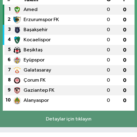
1
Amed
0
0
2
Erzurumspor FK
0
0
3
Başakşehir
0
0
4
Kocaelispor
0
0
5
Beşiktaş
0
0
6
Eyüpspor
0
0
7
Galatasaray
0
0
8
Çorum FK
0
0
9
Gaziantep FK
0
0
10
Alanyaspor
0
0
Detaylar için tıklayın