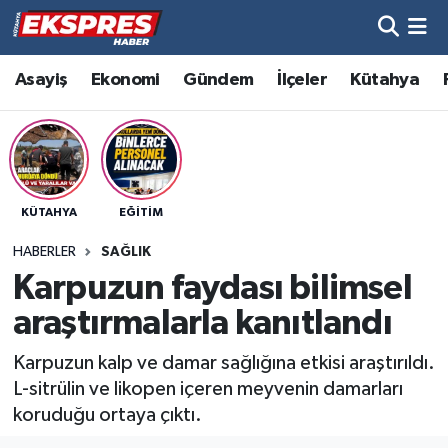
Altıntaş
Hava Durumu
Asayiş
Ekonomi
Gündem
İlçeler
Kütahya
Asayiş
Trafik Durumu
Aslanapa
Süper Lig Puan Durumu ve Fikstür
KÜTAHYA
EĞITIM
Biyografiler
Tüm Manşetler
HABERLER
SAĞLIK
Bölge
Son Dakika Haberleri
Karpuzun faydası bilimsel
araştırmalarla kanıtlandı
Çavdarhisar
Haber Arşivi
Karpuzun kalp ve damar sağlığına etkisi araştırıldı.
Domaniç
L-sitrülin ve likopen içeren meyvenin damarları
koruduğu ortaya çıktı.
Dumlupınar