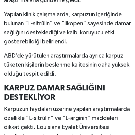
araştırmalarla gündeme geldi.
Yapılan klinik çalışmalarda, karpuzun içeriğinde
İlçeler
bulunan “L-sitrülin” ve “likopen” sayesinde damar
Köşe Yazıları
sağlığını desteklediği ve kalbi koruyucu etki
gösterebildiği belirlendi.
Kültür Sanat
ABD’de yürütülen araştırmalarda ayrıca karpuz
Kütahya
tüketen kişilerin beslenme kalitesinin daha yüksek
olduğu tespit edildi.
Magazin
KARPUZ DAMAR SAĞLIĞINI
Otomobil
DESTEKLİYOR
Pazarlar
Karpuzun faydaları üzerine yapılan araştırmalarda
özellikle “L-sitrülin” ve “L-arginin” maddeleri
Politika
dikkat çekti. Louisiana Eyalet Üniversitesi