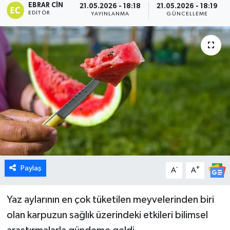
EBRAR CIN
21.05.2026 - 18:18
21.05.2026 - 18:19
EDITÖR
YAYINLANMA
GÜNCELLEME
Dünya
Eğitim
Ekonomi
Emet
Foto Galeri
Gediz
Paylaş
-
+
A
A
Genel
Yaz aylarının en çok tüketilen meyvelerinden biri
Gündem
olan karpuzun sağlık üzerindeki etkileri bilimsel
Hisarcık