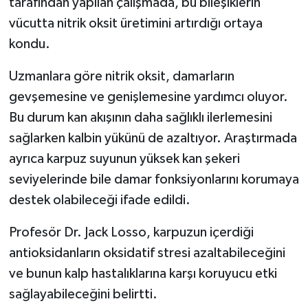
tarafından yapılan çalışmada, bu bileşiklerin
Resmi İlan
vücutta nitrik oksit üretimini artırdığı ortaya
Rüya Tabirleri
kondu.
Sağlık
Uzmanlara göre nitrik oksit, damarların
gevşemesine ve genişlemesine yardımcı oluyor.
Şaphane
Bu durum kan akışının daha sağlıklı ilerlemesini
sağlarken kalbin yükünü de azaltıyor. Araştırmada
Simav
ayrıca karpuz suyunun yüksek kan şekeri
seviyelerinde bile damar fonksiyonlarını korumaya
Siyaset
destek olabileceği ifade edildi.
Spor
Profesör Dr. Jack Losso, karpuzun içerdiği
Tavşanlı
antioksidanların oksidatif stresi azaltabileceğini
ve bunun kalp hastalıklarına karşı koruyucu etki
Teknoloji
sağlayabileceğini belirtti.