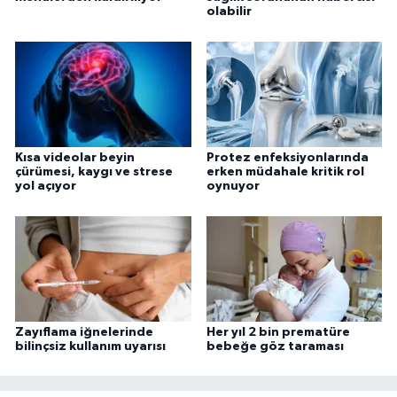
olabilir
Kısa videolar beyin
Protez enfeksiyonlarında
çürümesi, kaygı ve strese
erken müdahale kritik rol
yol açıyor
oynuyor
Zayıflama iğnelerinde
Her yıl 2 bin prematüre
bilinçsiz kullanım uyarısı
bebeğe göz taraması