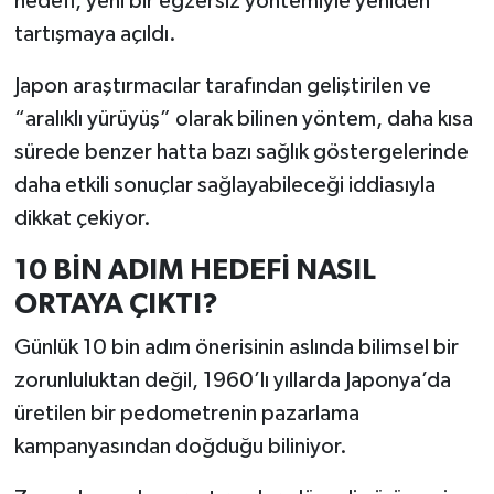
hedefi, yeni bir egzersiz yöntemiyle yeniden
tartışmaya açıldı.
İlçeler
Japon araştırmacılar tarafından geliştirilen ve
Köşe Yazıları
“aralıklı yürüyüş” olarak bilinen yöntem, daha kısa
sürede benzer hatta bazı sağlık göstergelerinde
Kültür Sanat
daha etkili sonuçlar sağlayabileceği iddiasıyla
dikkat çekiyor.
Kütahya
10 BİN ADIM HEDEFİ NASIL
Magazin
ORTAYA ÇIKTI?
Otomobil
Günlük 10 bin adım önerisinin aslında bilimsel bir
zorunluluktan değil, 1960’lı yıllarda Japonya’da
Pazarlar
üretilen bir pedometrenin pazarlama
Politika
kampanyasından doğduğu biliniyor.