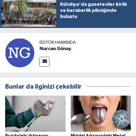
Kütahya'da gazeteciler birlik
ve beraberlik pikniğinde
buluştu
EDITÖR HAKKINDA
Nurcan Günay
Bunlar da ilginizi çekebilir
Buzdolabı ihtiyacını
Müjde! Ağzınızdaki Metal