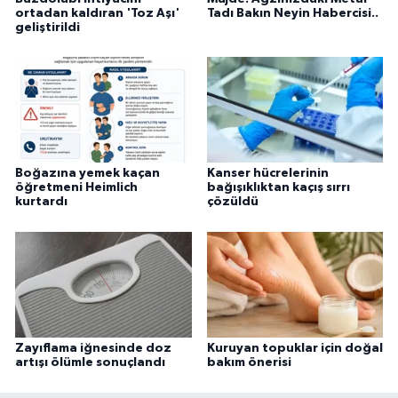
ortadan kaldıran 'Toz Aşı'
Tadı Bakın Neyin Habercisi..
geliştirildi
Boğazına yemek kaçan
Kanser hücrelerinin
öğretmeni Heimlich
bağışıklıktan kaçış sırrı
kurtardı
çözüldü
Zayıflama iğnesinde doz
Kuruyan topuklar için doğal
artışı ölümle sonuçlandı
bakım önerisi