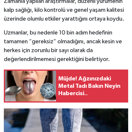
Zamanla yapılan araştırmalar, düzenli yürümenin
Resmi İlan
kalp sağlığı, kilo kontrolü ve genel yaşam kalitesi
Rüya Tabirleri
üzerinde olumlu etkiler yarattığını ortaya koydu.
Sağlık
Uzmanlar, bu nedenle 10 bin adım hedefinin
tamamen “gereksiz” olmadığını, ancak kesin ve
Şaphane
herkes için zorunlu bir sayı olarak da
değerlendirilmemesi gerektiğini belirtiyor.
Simav
Siyaset
Müjde! Ağzınızdaki
Metal Tadı Bakın Neyin
Spor
Habercisi..
Tavşanlı
Teknoloji