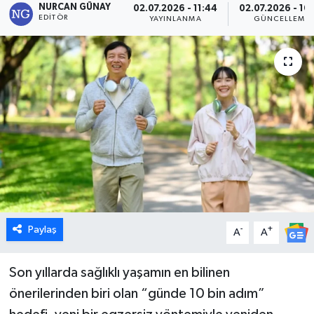
NURCAN GÜNAY
02.07.2026 - 11:44
02.07.2026 - 10
EDITÖR
YAYINLANMA
GÜNCELLEME
Dünya
Eğitim
Ekonomi
Emet
Foto Galeri
Gediz
Paylaş
-
+
A
A
Genel
Son yıllarda sağlıklı yaşamın en bilinen
Gündem
önerilerinden biri olan “günde 10 bin adım”
Hisarcık