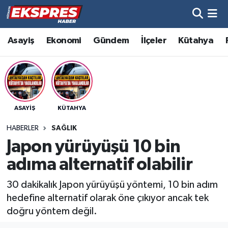
Altıntaş
Hava Durumu
Asayiş
Ekonomi
Gündem
İlçeler
Kütahya
Asayiş
Trafik Durumu
Aslanapa
Süper Lig Puan Durumu ve Fikstür
ASAYIŞ
KÜTAHYA
Biyografiler
Tüm Manşetler
HABERLER
SAĞLIK
Bölge
Son Dakika Haberleri
Japon yürüyüşü 10 bin
adıma alternatif olabilir
Çavdarhisar
Haber Arşivi
30 dakikalık Japon yürüyüşü yöntemi, 10 bin adım
Domaniç
hedefine alternatif olarak öne çıkıyor ancak tek
doğru yöntem değil.
Dumlupınar