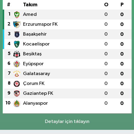
#
Takım
O
P
1
Amed
0
0
2
Erzurumspor FK
0
0
3
Başakşehir
0
0
4
Kocaelispor
0
0
5
Beşiktaş
0
0
6
Eyüpspor
0
0
7
Galatasaray
0
0
8
Çorum FK
0
0
9
Gaziantep FK
0
0
10
Alanyaspor
0
0
Detaylar için tıklayın