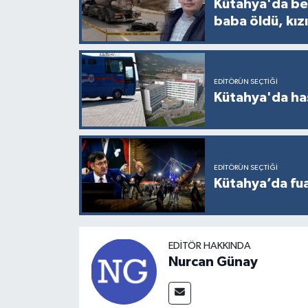
Kütahya'da bet
Türkiye
baba öldü, kızı
Video Galeri
Yaşam
EDITÖRÜN SEÇTIĞI
Kütahya'da ha
Yemek Tarifleri
EDITÖRÜN SEÇTIĞI
Kütahya’da fuar
EDITÖR HAKKINDA
Nurcan Günay