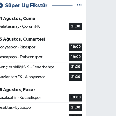
Süper Lig Fikstür
4 Ağustos, Cuma
alatasaray - Çorum FK
21:30
5 Ağustos, Cumartesi
onyaspor - Rizespor
19:00
asımpaşa - Trabzonspor
19:00
ençlerbirliği S.K. - Fenerbahçe
21:30
aziantep FK - Alanyaspor
21:30
6 Ağustos, Pazar
aşakşehir - Kocaelispor
19:00
eşiktaş - Eyüpspor
21:30