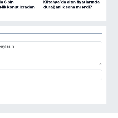
a 6 bin
Kütahya’da altın fiyatlarında
lik konut icradan
durağanlık sona mı erdi?