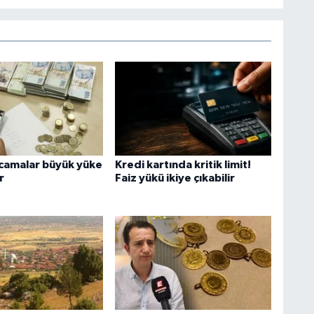
camalar büyük yüke
Kredi kartında kritik limit!
r
Faiz yükü ikiye çıkabilir