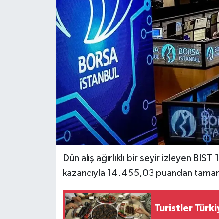
Dünya
Eğitim
Ekonomi
Emet
Foto Galeri
Gediz
Dün alış ağırlıklı bir seyir izleyen B
Genel
kazancıyla 14.455,03 puandan tamam
Gündem
Turistler Tür
Hisarcık