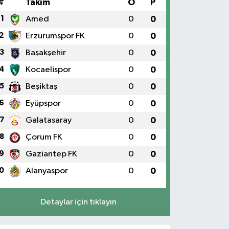
#
Takım
O
P
1
Amed
0
0
2
Erzurumspor FK
0
0
3
Başakşehir
0
0
4
Kocaelispor
0
0
5
Beşiktaş
0
0
6
Eyüpspor
0
0
7
Galatasaray
0
0
8
Çorum FK
0
0
9
Gaziantep FK
0
0
0
Alanyaspor
0
0
Detaylar için tıklayın