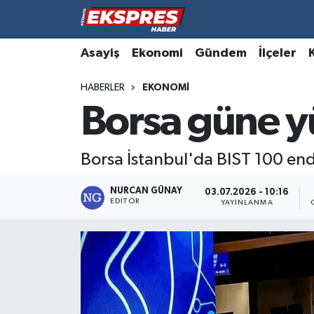
Altıntaş
Hava Durumu
Asayiş
Ekonomi
Gündem
İlçeler
HABERLER
EKONOMI
Asayiş
Trafik Durumu
Borsa güne yü
Aslanapa
Süper Lig Puan Durumu ve Fikstür
Borsa İstanbul'da BIST 100 end
Biyografiler
Tüm Manşetler
NURCAN GÜNAY
03.07.2026 - 10:16
Bölge
Son Dakika Haberleri
EDITÖR
YAYINLANMA
Çavdarhisar
Haber Arşivi
Domaniç
Dumlupınar