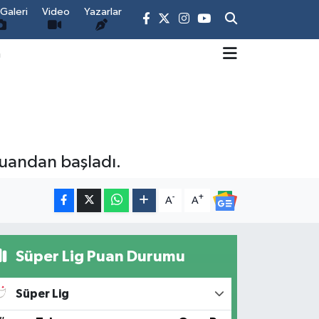
Galeri
Video
Yazarlar
m
puandan başladı.
-
+
A
A
Süper Lig Puan Durumu
Süper Lig