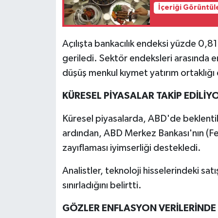
İçeriği Görüntül
İlçeler
Açılışta bankacılık endeksi yüzde 0,8
Köşe Yazıları
geriledi. Sektör endeksleri arasında e
Kültür Sanat
düşüş menkul kıymet yatırım ortaklığ
KÜRESEL PİYASALAR TAKİP EDİLİY
Kütahya
Küresel piyasalarda, ABD'de beklentiler
Magazin
ardından, ABD Merkez Bankası'nın (Fed) 
Otomobil
zayıflaması iyimserliği destekledi.
Analistler, teknoloji hisselerindeki satı
Pazarlar
sınırladığını belirtti.
Politika
GÖZLER ENFLASYON VERİLERİNDE