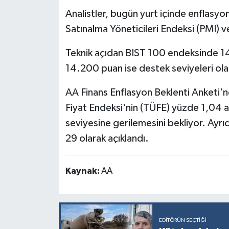
Resmi İlan
Analistler, bugün yurt içinde enflasyon
Satınalma Yöneticileri Endeksi (PMI) ver
Rüya Tabirleri
Teknik açıdan BIST 100 endeksinde 
Sağlık
14.200 puan ise destek seviyeleri olar
Şaphane
AA Finans Enflasyon Beklenti Anketi'ne
Fiyat Endeksi'nin (TÜFE) yüzde 1,04 ar
Simav
seviyesine gerilemesini bekliyor. Ayrı
Siyaset
29 olarak açıklandı.
Spor
Kaynak:
AA
Tavşanlı
Teknoloji
EDITÖRÜN SEÇTIĞI