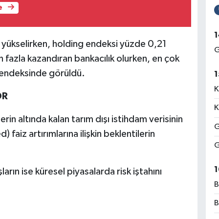
e
1
1 yükselirken, holding endeksi yüzde 0,21
G
n fazla kazandıran bankacılık olurken, en çok
ı endeksinde görüldü.
1
K
OR
K
in altında kalan tarım dışı istihdam verisinin
G
faiz artırımlarına ilişkin beklentilerin
G
1
şların ise küresel piyasalarda risk iştahını
B
B