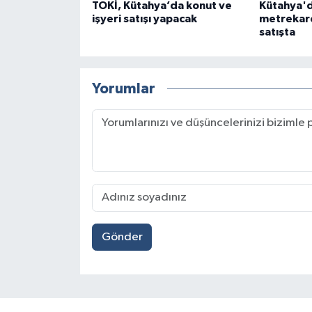
TOKİ, Kütahya’da konut ve
Kütahya'd
işyeri satışı yapacak
metrekare
satışta
Yorumlar
Gönder