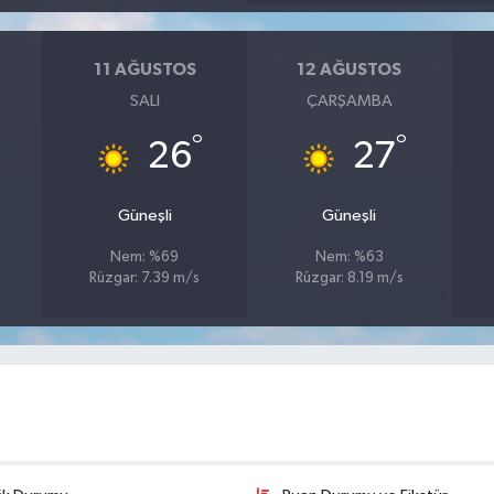
11 AĞUSTOS
12 AĞUSTOS
SALI
ÇARŞAMBA
°
°
26
27
Güneşli
Güneşli
Nem: %69
Nem: %63
Rüzgar: 7.39 m/s
Rüzgar: 8.19 m/s