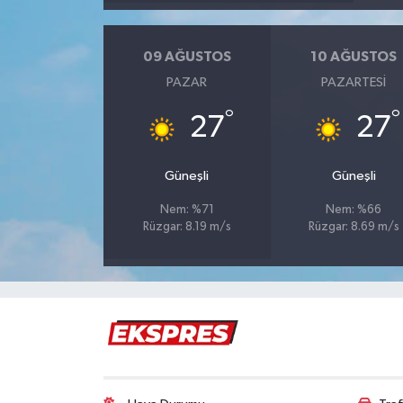
İlçeler
09 AĞUSTOS
10 AĞUSTOS
PAZAR
PAZARTESI
Köşe Yazıları
°
°
27
27
Kültür Sanat
Güneşli
Güneşli
Kütahya
Nem: %71
Nem: %66
Magazin
Rüzgar: 8.19 m/s
Rüzgar: 8.69 m/s
Otomobil
Pazarlar
Politika