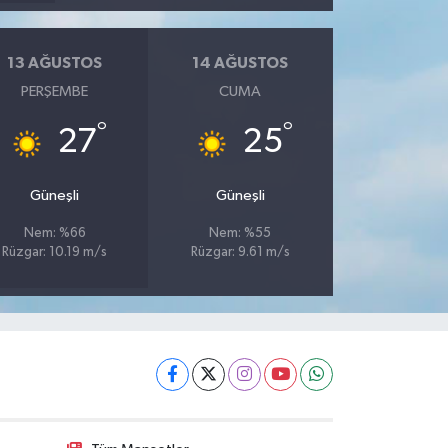
13 AĞUSTOS
14 AĞUSTOS
PERŞEMBE
CUMA
°
°
27
25
Güneşli
Güneşli
Nem: %66
Nem: %55
Rüzgar: 10.19 m/s
Rüzgar: 9.61 m/s