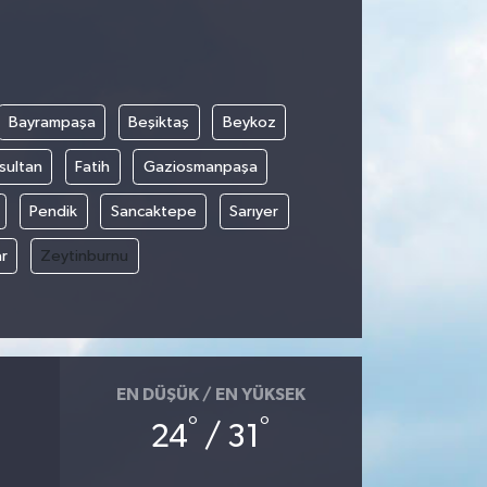
Bayrampaşa
Beşiktaş
Beykoz
sultan
Fatih
Gaziosmanpaşa
Pendik
Sancaktepe
Sarıyer
r
Zeytinburnu
EN DÜŞÜK / EN YÜKSEK
°
°
24
/ 31