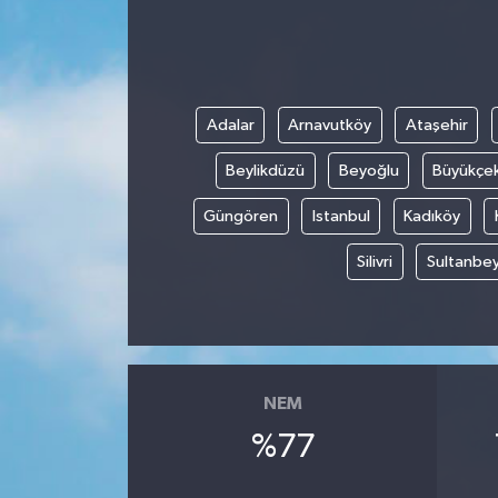
Dünya
Eğitim
Adalar
Arnavutköy
Ataşehir
Ekonomi
Beylikdüzü
Beyoğlu
Büyükçe
Emet
Güngören
Istanbul
Kadıköy
Silivri
Sultanbey
Foto Galeri
Gediz
Genel
NEM
Gündem
%77
Hisarcık