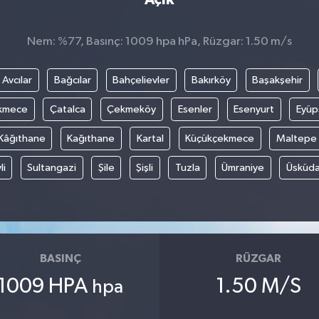
Nem: %77, Basınç: 1009 hpa hPa, Rüzgar: 1.50 m/s
Avcılar
Bağcılar
Bahçelievler
Bakırköy
Başakşehir
kmece
Çatalca
Çekmeköy
Esenler
Esenyurt
Eyüp
Kâğıthane
Kağıthane
Kartal
Küçükçekmece
Maltepe
li
Sultangazi
Şile
Şişli
Tuzla
Ümraniye
Üsküda
BASINÇ
RÜZGAR
1009 HPA
1.50 M/S
hpa