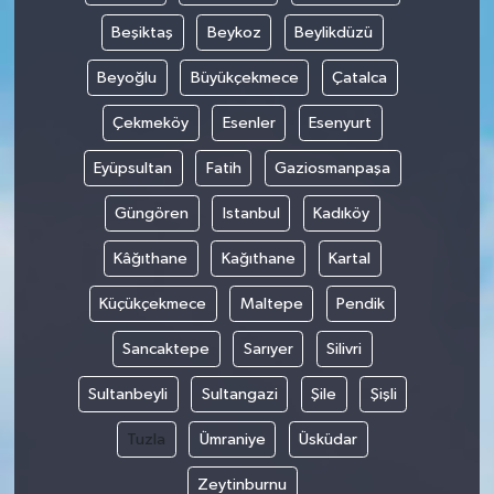
Beşiktaş
Beykoz
Beylikdüzü
İlçeler
Beyoğlu
Büyükçekmece
Çatalca
Köşe Yazıları
Çekmeköy
Esenler
Esenyurt
Kültür Sanat
Eyüpsultan
Fatih
Gaziosmanpaşa
Güngören
Istanbul
Kadıköy
Kütahya
Kâğıthane
Kağıthane
Kartal
Magazin
Küçükçekmece
Maltepe
Pendik
Otomobil
Sancaktepe
Sarıyer
Silivri
Pazarlar
Sultanbeyli
Sultangazi
Şile
Şişli
Tuzla
Ümraniye
Üsküdar
Politika
Zeytinburnu