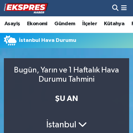
Altıntaş
Hava Durumu
Asayiş
Ekonomi
Gündem
İlçeler
Kütahya
Asayiş
Trafik Durumu
İstanbul Hava Durumu
Aslanapa
Süper Lig Puan Durumu ve Fikstür
Biyografiler
Tüm Manşetler
Bugün, Yarın ve 1 Haftalık Hava
Durumu Tahmini
Bölge
Son Dakika Haberleri
ŞU AN
Çavdarhisar
Haber Arşivi
Domaniç
İstanbul
Dumlupınar