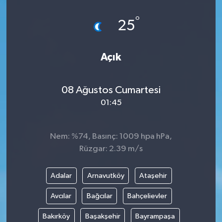
Dünya
°
25
Eğitim
Açık
Ekonomi
08 Ağustos Cumartesi
Emet
01:45
Foto Galeri
Nem: %74, Basınç: 1009 hpa hPa,
Gediz
Rüzgar: 2.39 m/s
Genel
Adalar
Arnavutköy
Ataşehir
Gündem
Avcılar
Bağcılar
Bahçelievler
Bakırköy
Başakşehir
Bayrampaşa
Hisarcık