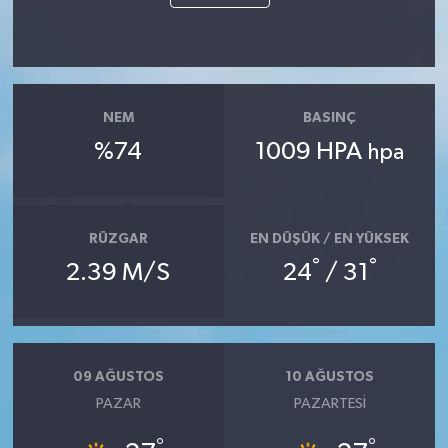
Resmi İlan
Rüya Tabirleri
Sağlık
NEM
BASINÇ
%74
1009 HPA
hpa
Şaphane
Simav
RÜZGAR
EN DÜŞÜK / EN YÜKSEK
Siyaset
°
°
2.39 M/S
24
/ 31
Spor
Tavşanlı
09 AĞUSTOS
10 AĞUSTOS
PAZAR
PAZARTESI
Teknoloji
°
°