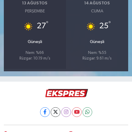
13 AĞUSTOS
14 AĞUSTOS
PERŞEMBE
CUMA
°
°
27
25
Güneşli
Güneşli
Nem: %66
Nem: %55
Rüzgar: 10.19 m/s
Rüzgar: 9.61 m/s