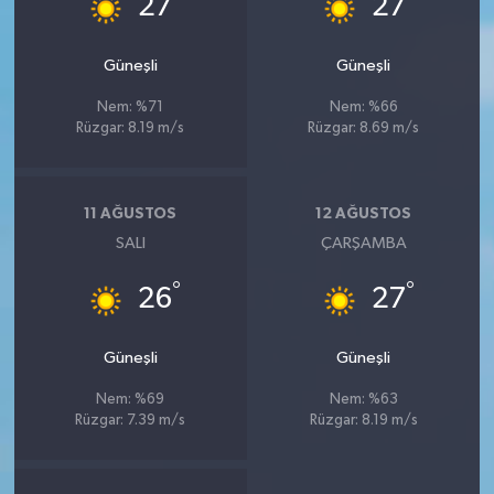
27
27
Türkiye
Güneşli
Güneşli
Video Galeri
Nem: %71
Nem: %66
Rüzgar: 8.19 m/s
Rüzgar: 8.69 m/s
Yaşam
Yemek Tarifleri
11 AĞUSTOS
12 AĞUSTOS
SALI
ÇARŞAMBA
°
°
26
27
Güneşli
Güneşli
Nem: %69
Nem: %63
Rüzgar: 7.39 m/s
Rüzgar: 8.19 m/s