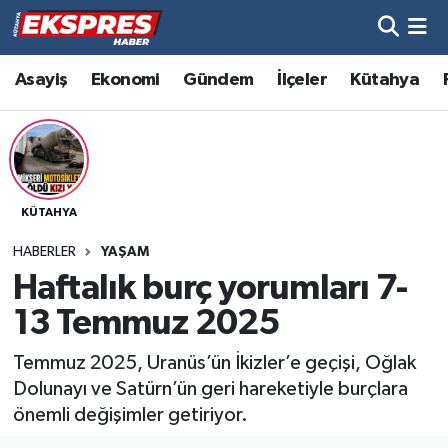
Altıntaş
Hava Durumu
Asayiş
Ekonomi
Gündem
İlçeler
Kütahya
Asayiş
Trafik Durumu
Aslanapa
Süper Lig Puan Durumu ve Fikstür
KÜTAHYA
Biyografiler
Tüm Manşetler
HABERLER
YAŞAM
Bölge
Son Dakika Haberleri
Haftalık burç yorumları 7-
13 Temmuz 2025
Çavdarhisar
Haber Arşivi
Temmuz 2025, Uranüs’ün İkizler’e geçişi, Oğlak
Domaniç
Dolunayı ve Satürn’ün geri hareketiyle burçlara
önemli değişimler getiriyor.
Dumlupınar