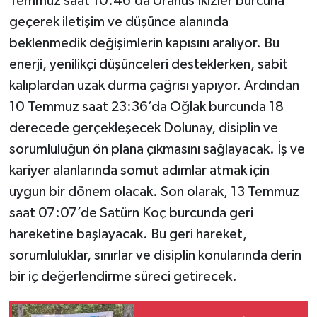
Temmuz saat 10:46’da Uranüs İkizler burcuna
geçerek iletişim ve düşünce alanında
İlçeler
beklenmedik değişimlerin kapısını aralıyor. Bu
enerji, yenilikçi düşünceleri desteklerken, sabit
Köşe Yazıları
kalıplardan uzak durma çağrısı yapıyor. Ardından
Kültür Sanat
10 Temmuz saat 23:36’da Oğlak burcunda 18
derecede gerçekleşecek Dolunay, disiplin ve
Kütahya
sorumluluğun ön plana çıkmasını sağlayacak. İş ve
kariyer alanlarında somut adımlar atmak için
Magazin
uygun bir dönem olacak. Son olarak, 13 Temmuz
saat 07:07’de Satürn Koç burcunda geri
Otomobil
hareketine başlayacak. Bu geri hareket,
Pazarlar
sorumluluklar, sınırlar ve disiplin konularında derin
bir iç değerlendirme süreci getirecek.
Politika