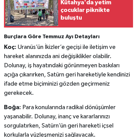
Resmi İlan
Kütahya'da yetim
çocuklar piknikte
buluştu
Rüya Tabirleri
Sağlık
Burçlara Göre Temmuz Ayı Detayları
Koç:
Uranüs’ün İkizler’e geçişi ile iletişim ve
Şaphane
hareket alanınızda ani değişiklikler olabilir.
Simav
Dolunay, iş hayatındaki görünmeyen baskıları
açığa çıkarırken, Satürn geri hareketiyle kendinizi
Siyaset
ifade etme biçiminizi gözden geçirmeniz
gerekecek.
Spor
Boğa:
Para konularında radikal dönüşümler
Tavşanlı
yaşanabilir. Dolunay, inanç ve kararlarınızı
sorgulatırken, Satürn’ün geri hareketi içsel
Teknoloji
korkularla yüzleşmenizi sağlayacak.