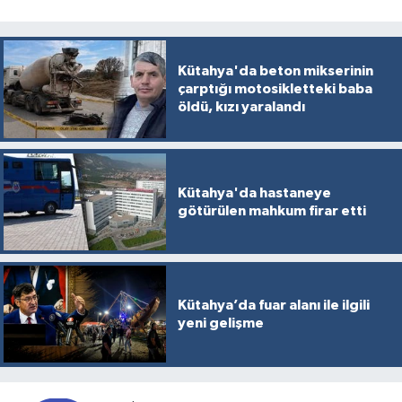
Kütahya'da beton mikserinin
çarptığı motosikletteki baba
öldü, kızı yaralandı
Kütahya'da hastaneye
götürülen mahkum firar etti
Kütahya’da fuar alanı ile ilgili
yeni gelişme