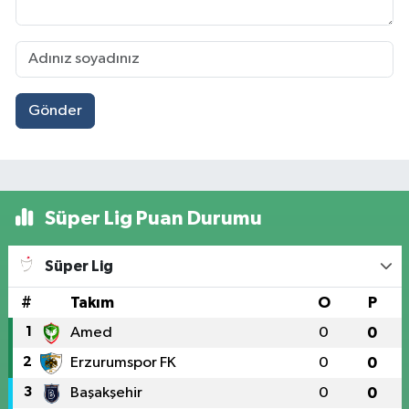
Gönder
Süper Lig Puan Durumu
Süper Lig
#
Takım
O
P
1
Amed
0
0
2
Erzurumspor FK
0
0
3
Başakşehir
0
0