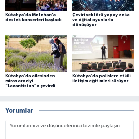
Kütahya’da Metehan’a
Çeviri sektörü yapay zeka
destek konserleri başladı
ve dijital oyunlarla
dönüşüyor
Kütahya’da ailesinden
Kütahya’da polislere etkili
miras araziyi
iletişim eğitimleri sürüyor
“Lavantistan”a çevirdi
Yorumlar