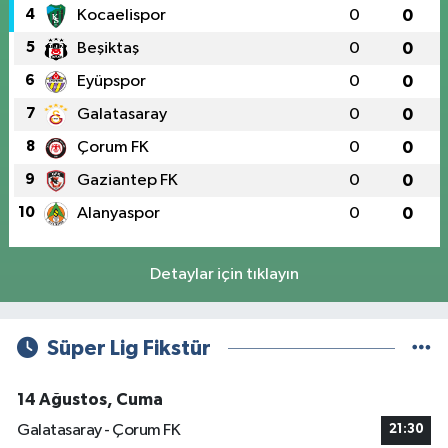
4
Kocaelispor
0
0
5
Beşiktaş
0
0
6
Eyüpspor
0
0
7
Galatasaray
0
0
8
Çorum FK
0
0
9
Gaziantep FK
0
0
10
Alanyaspor
0
0
Detaylar için tıklayın
Süper Lig Fikstür
14 Ağustos, Cuma
Galatasaray - Çorum FK
21:30