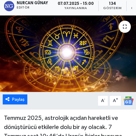
NURCAN GÜNAY
07.07.2025 - 15:00
134
EDITÖR
YAYINLANMA
GÖSTERIM
OK
Dünya
Eğitim
Ekonomi
Emet
Foto Galeri
Gediz
Paylaş
-
+
A
A
Genel
Temmuz 2025, astrolojik açıdan hareketli ve
Gündem
dönüştürücü etkilerle dolu bir ay olacak. 7
Hisarcık