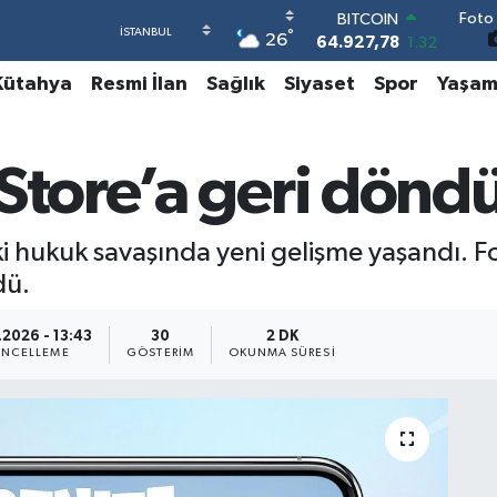
Foto 
DOLAR
°
26
47,5894
0.08
EURO
Kütahya
Resmi İlan
Sağlık
Siyaset
Spor
Yaşa
55,0398
-0.02
STERLİN
64,1581
0.16
GRAM ALTIN
Store’a geri dönd
6508.83
4.44
BİST100
13.703
11
i hukuk savaşında yeni gelişme yaşandı. Fo
dü.
.2026 - 13:43
30
2 DK
NCELLEME
GÖSTERIM
OKUNMA SÜRESI