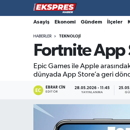
Altıntaş
Hava Durumu
Asayiş
Ekonomi
Gündem
İlçeler
HABERLER
TEKNOLOJI
Asayiş
Trafik Durumu
Fortnite App 
Aslanapa
Süper Lig Puan Durumu ve Fikstür
Epic Games ile Apple arasındak
Biyografiler
Tüm Manşetler
dünyada App Store’a geri dön
Bölge
Son Dakika Haberleri
EBRAR CIN
28.05.2026 - 11:45
25.05
EDITÖR
YAYINLANMA
GÜ
Çavdarhisar
Haber Arşivi
Domaniç
Dumlupınar