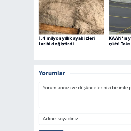
1,4 milyon yıllık ayak izleri
KAAN'ın ye
tarihi değiştirdi
çıktı! Tak
Yorumlar