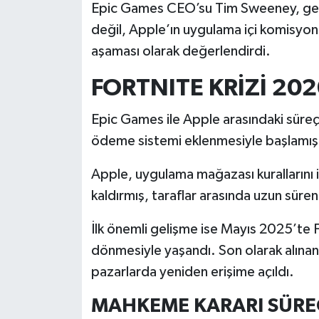
Epic Games CEO’su Tim Sweeney, geli
değil, Apple’ın uygulama içi komisyon
İlçeler
aşaması olarak değerlendirdi.
Köşe Yazıları
FORTNITE KRİZİ 20
Kültür Sanat
Epic Games ile Apple arasındaki süreç
ödeme sistemi eklenmesiyle başlamışt
Kütahya
Apple, uygulama mağazası kurallarını 
Magazin
kaldırmış, taraflar arasında uzun süren
Otomobil
İlk önemli gelişme ise Mayıs 2025’te 
dönmesiyle yaşandı. Son olarak alınan 
Pazarlar
pazarlarda yeniden erişime açıldı.
Politika
MAHKEME KARARI SÜREC