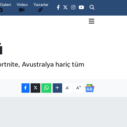
Galeri
Video
Yazarlar
m
ü
rtnite, Avustralya hariç tüm
-
+
A
A