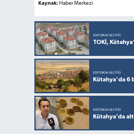
Kaynak:
Haber Merkezi
EDITÖRÜN SEÇTIĞI
TOKİ, Kütahya’
EDITÖRÜN SEÇTIĞI
Kütahya'da 6 b
EDITÖRÜN SEÇTIĞI
Kütahya’da alt