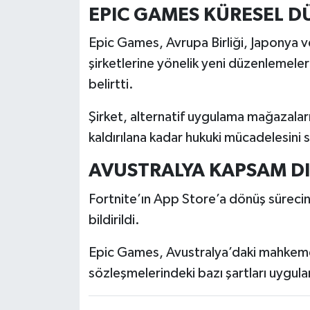
EPIC GAMES KÜRESEL D
Türkiye
Epic Games, Avrupa Birliği, Japonya ve 
Video Galeri
şirketlerine yönelik yeni düzenlemele
Yaşam
belirtti.
Şirket, alternatif uygulama mağazala
Yemek Tarifleri
kaldırılana kadar hukuki mücadelesini 
AVUSTRALYA KAPSAM DI
Fortnite’ın App Store’a dönüş sürecin
bildirildi.
Epic Games, Avustralya’daki mahkeme s
sözleşmelerindeki bazı şartları uygu