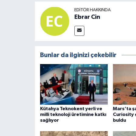
EDITÖR HAKKINDA
Ebrar Cin
Bunlar da ilginizi çekebilir
Kütahya Teknokent yerli ve
Mars'ta şa
milli teknoloji üretimine katkı
Curiosity 
sağlıyor
buldu