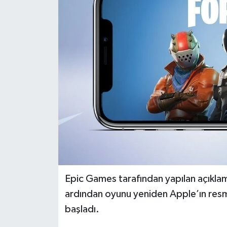
Dünya
Eğitim
Ekonomi
Emet
Foto Galeri
Gediz
Genel
Epic Games tarafından yapılan açıklamay
ardından oyunu yeniden Apple’ın res
Gündem
başladı.
Hisarcık