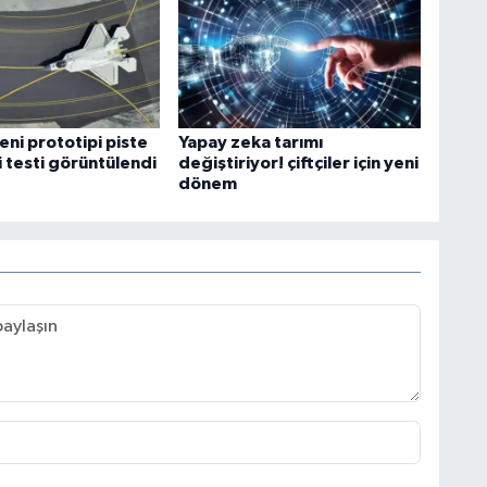
ni prototipi piste
Yapay zeka tarımı
si testi görüntülendi
değiştiriyor! çiftçiler için yeni
dönem