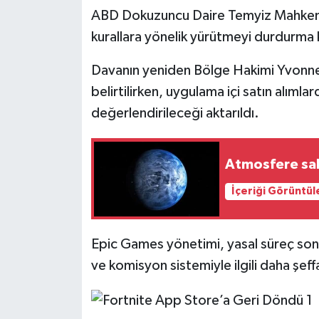
Resmi İlan
ABD Dokuzuncu Daire Temyiz Mahkemesi
kurallara yönelik yürütmeyi durdurma kar
Rüya Tabirleri
Davanın yeniden Bölge Hakimi Yvonne
Sağlık
belirtilirken, uygulama içi satın alıml
değerlendirileceği aktarıldı.
Şaphane
Simav
Atmosfere sah
Siyaset
İçeriği Görüntül
Spor
Epic Games yönetimi, yasal süreç son
Tavşanlı
ve komisyon sistemiyle ilgili daha şef
Teknoloji