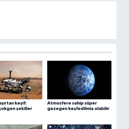
şırtan keşif:
Atmosfere sahip süper
çokgen şekiller
gezegen keşfedilmiş olabilir